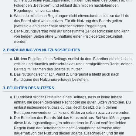
schließt du einen Nutzungsvertrag mit dem Betreiber des Boards ab (im
Folgenden „Betreiber“) und erklärst dich mit den nachfolgenden
Regelungen einverstanden.
Wenn du mit diesen Regelungen nicht einverstanden bist, so darfst du
das Board nicht weiter nutzen. Für die Nutzung des Boards gelten
jeweils die an dieser Stelle veröffentlichten Regelungen.
Der Nutzungsvertrag wird auf unbestimmte Zeit geschlossen und kann
von beiden Seiten ohne Einhaltung einer Frist jederzeit gekündigt
werden.
2. EINRÄUMUNG VON NUTZUNGSRECHTEN
Mit dem Erstellen eines Beitrags erteilst du dem Betreiber ein einfaches,
zeitlich und räumlich unbeschränktes und unentgeltliches Recht, deinen
Beitrag im Rahmen des Boards zu nutzen.
Das Nutzungsrecht nach Punkt 2, Unterpunkt a bleibt auch nach
Kündigung des Nutzungsvertrages bestehen.
3. PFLICHTEN DES NUTZERS
Du erklärst mit der Erstellung eines Beitrags, dass er keine Inhalte
enthält, die gegen geltendes Recht oder die guten Sitten verstoßen. Du
erklärst insbesondere, dass du das Recht besitzt, die in deinen
Beiträgen verwendeten Links und Bilder zu setzen bzw. zu verwenden.
Der Betreiber des Boards übt das Hausrecht aus. Bei Verstößen gegen
diese Nutzungsbedingungen oder anderer im Board veröffentlichten
Regeln kann der Betreiber dich nach Abmahnung zeitweise oder
dauerhaft von der Nutzung dieses Boards ausschließen und dir ein