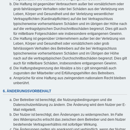
Die Haftung ist gegenüber Verbrauchern außer bei vorsätzlichem oder
grob fahrlässigem Verhalten oder bei Schäden aus der Verletzung von
Leben, Körper und Gesundheit und der Verletzung wesentlicher
Vertragspflichten (Kardinalpflichten) auf die bei Vertragsschluss
typischerweise vorhersehbaren Schäden und im übrigen der Höhe nach
auf die vertragstypischen Durchschnittsschäden begrenzt. Dies gilt auch
für mittelbare Folgeschäden wie insbesondere entgangenen Gewinn.
Die Haftung ist gegenüber Unternehmern außer bei der Verletzung von
Leben, Körper und Gesundheit oder vorsätzlichem oder grob
fahrlässigem Verhalten des Betreibers auf die bei Vertragsschluss
typischerweise vorhersehbaren Schäden und im Übrigen der Höhe
nach auf die vertragstypischen Durchschnittsschäden begrenzt. Dies gilt
auch für mittelbare Schäden, insbesondere entgangenen Gewinn.
Die Haftungsbegrenzung der Absätze a bis c gilt sinngemäß auch
zugunsten der Mitarbeiter und Erfüllungsgehilfen des Betreibers.
Ansprüche für eine Haftung aus zwingendem nationalem Recht bleiben
unberührt.
6. ÄNDERUNGSVORBEHALT
Der Betreiber ist berechtigt, die Nutzungsbedingungen und die
Datenschutzerklärung zu ändern. Die Änderung wird dem Nutzer per E-
Mail mitgeteilt.
Der Nutzer ist berechtigt, den Änderungen zu widersprechen. Im Falle
des Widerspruchs erlischt das zwischen dem Betreiber und dem Nutzer
bestehende Vertragsverhältnis mit sofortiger Wirkung.
Die Änderungen gelten als anerkannt und verbindlich, wenn der Nutzer