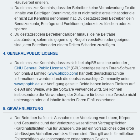
Hausverbot erteilen.
Du nimmst zur Kenntnis, dass der Betreiber keine Verantwortung für die
Inhalte von Beiträgen übernimmt, die er nicht selbst erstellt hat oder die
er nicht zur Kenntnis genommen hat. Du gestattest dem Betreiber, dein
Benutzerkonto, Beiträge und Funktionen jederzeit zu löschen oder zu
sperren.
Du gestattest dem Betreiber darüber hinaus, deine Beiträge
abzuändern, sofern sie gegen o. g. Regeln verstoßen oder geeignet
sind, dem Betreiber oder einem Dritten Schaden zuzufügen.
4. GENERAL PUBLIC LICENSE
Du nimmst zur Kenntnis, dass es sich bei phpBB um eine unter der „
GNU General Public License v2
“ (GPL) bereitgestellten Foren-Software
von phpBB Limited (
www.phpbb.com
) handelt; deutschsprachige
Informationen werden durch die deutschsprachige Community unter
www.phpbb.de
zur Verfügung gestellt. Beide haben keinen Einfluss auf
die Art und Weise, wie die Software verwendet wird. Sie können
insbesondere die Verwendung der Software für bestimmte Zwecke nicht
untersagen oder auf Inhalte fremder Foren Einfluss nehmen.
5. GEWÄHRLEISTUNG
Der Betreiber haftet mit Ausnahme der Verletzung von Leben, Körper
und Gesundheit und der Verletzung wesentlicher Vertragspflichten
(Kardinalpflichten) nur für Schäden, die auf ein vorsätzliches oder grob
fahrlässiges Verhalten zurückzuführen sind. Dies gilt auch für mittelbare
Folgeschäden wie insbesondere entgangenen Gewinn.