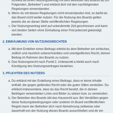
schließt du einen Nutzungsvertrag mit dem Betreiber des Boards ab (im
Folgenden „Betreiber“) und erklärst dich mit den nachfolgenden
Regelungen einverstanden.
Wenn du mit diesen Regelungen nicht einverstanden bist, so darfst du
das Board nicht weiter nutzen. Für die Nutzung des Boards gelten
jeweils die an dieser Stelle veröffentlichten Regelungen.
Der Nutzungsvertrag wird auf unbestimmte Zeit geschlossen und kann
von beiden Seiten ohne Einhaltung einer Frist jederzeit gekündigt
werden.
2. EINRÄUMUNG VON NUTZUNGSRECHTEN
Mit dem Erstellen eines Beitrags erteilst du dem Betreiber ein einfaches,
zeitlich und räumlich unbeschränktes und unentgeltliches Recht, deinen
Beitrag im Rahmen des Boards zu nutzen.
Das Nutzungsrecht nach Punkt 2, Unterpunkt a bleibt auch nach
Kündigung des Nutzungsvertrages bestehen.
3. PFLICHTEN DES NUTZERS
Du erklärst mit der Erstellung eines Beitrags, dass er keine Inhalte
enthält, die gegen geltendes Recht oder die guten Sitten verstoßen. Du
erklärst insbesondere, dass du das Recht besitzt, die in deinen
Beiträgen verwendeten Links und Bilder zu setzen bzw. zu verwenden.
Der Betreiber des Boards übt das Hausrecht aus. Bei Verstößen gegen
diese Nutzungsbedingungen oder anderer im Board veröffentlichten
Regeln kann der Betreiber dich nach Abmahnung zeitweise oder
dauerhaft von der Nutzung dieses Boards ausschließen und dir ein