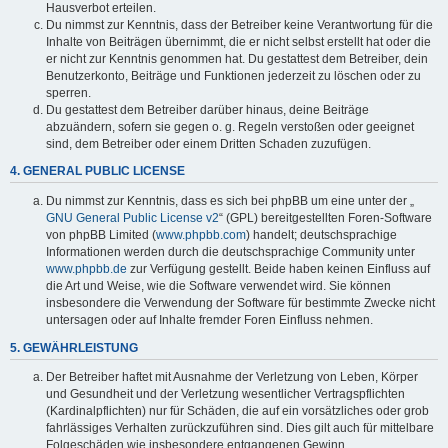
Hausverbot erteilen.
Du nimmst zur Kenntnis, dass der Betreiber keine Verantwortung für die
Inhalte von Beiträgen übernimmt, die er nicht selbst erstellt hat oder die
er nicht zur Kenntnis genommen hat. Du gestattest dem Betreiber, dein
Benutzerkonto, Beiträge und Funktionen jederzeit zu löschen oder zu
sperren.
Du gestattest dem Betreiber darüber hinaus, deine Beiträge
abzuändern, sofern sie gegen o. g. Regeln verstoßen oder geeignet
sind, dem Betreiber oder einem Dritten Schaden zuzufügen.
4. GENERAL PUBLIC LICENSE
Du nimmst zur Kenntnis, dass es sich bei phpBB um eine unter der „
GNU General Public License v2
“ (GPL) bereitgestellten Foren-Software
von phpBB Limited (
www.phpbb.com
) handelt; deutschsprachige
Informationen werden durch die deutschsprachige Community unter
www.phpbb.de
zur Verfügung gestellt. Beide haben keinen Einfluss auf
die Art und Weise, wie die Software verwendet wird. Sie können
insbesondere die Verwendung der Software für bestimmte Zwecke nicht
untersagen oder auf Inhalte fremder Foren Einfluss nehmen.
5. GEWÄHRLEISTUNG
Der Betreiber haftet mit Ausnahme der Verletzung von Leben, Körper
und Gesundheit und der Verletzung wesentlicher Vertragspflichten
(Kardinalpflichten) nur für Schäden, die auf ein vorsätzliches oder grob
fahrlässiges Verhalten zurückzuführen sind. Dies gilt auch für mittelbare
Folgeschäden wie insbesondere entgangenen Gewinn.