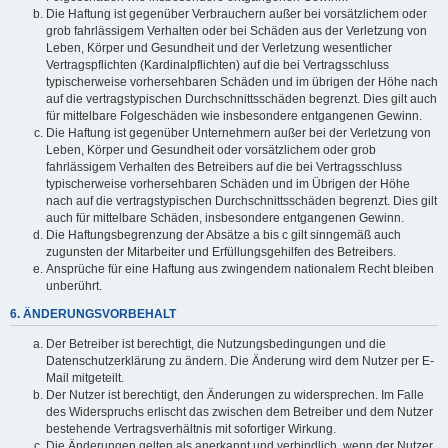
Die Haftung ist gegenüber Verbrauchern außer bei vorsätzlichem oder
grob fahrlässigem Verhalten oder bei Schäden aus der Verletzung von
Leben, Körper und Gesundheit und der Verletzung wesentlicher
Vertragspflichten (Kardinalpflichten) auf die bei Vertragsschluss
typischerweise vorhersehbaren Schäden und im übrigen der Höhe nach
auf die vertragstypischen Durchschnittsschäden begrenzt. Dies gilt auch
für mittelbare Folgeschäden wie insbesondere entgangenen Gewinn.
Die Haftung ist gegenüber Unternehmern außer bei der Verletzung von
Leben, Körper und Gesundheit oder vorsätzlichem oder grob
fahrlässigem Verhalten des Betreibers auf die bei Vertragsschluss
typischerweise vorhersehbaren Schäden und im Übrigen der Höhe
nach auf die vertragstypischen Durchschnittsschäden begrenzt. Dies gilt
auch für mittelbare Schäden, insbesondere entgangenen Gewinn.
Die Haftungsbegrenzung der Absätze a bis c gilt sinngemäß auch
zugunsten der Mitarbeiter und Erfüllungsgehilfen des Betreibers.
Ansprüche für eine Haftung aus zwingendem nationalem Recht bleiben
unberührt.
6. ÄNDERUNGSVORBEHALT
Der Betreiber ist berechtigt, die Nutzungsbedingungen und die
Datenschutzerklärung zu ändern. Die Änderung wird dem Nutzer per E-
Mail mitgeteilt.
Der Nutzer ist berechtigt, den Änderungen zu widersprechen. Im Falle
des Widerspruchs erlischt das zwischen dem Betreiber und dem Nutzer
bestehende Vertragsverhältnis mit sofortiger Wirkung.
Die Änderungen gelten als anerkannt und verbindlich, wenn der Nutzer