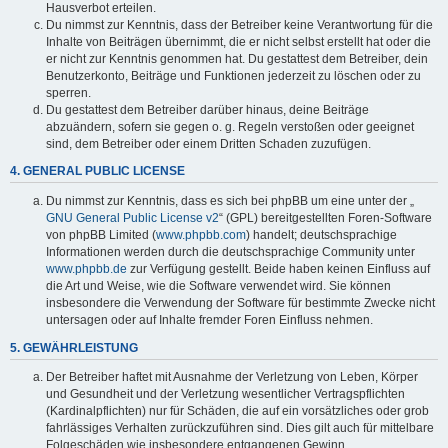
Hausverbot erteilen.
Du nimmst zur Kenntnis, dass der Betreiber keine Verantwortung für die
Inhalte von Beiträgen übernimmt, die er nicht selbst erstellt hat oder die
er nicht zur Kenntnis genommen hat. Du gestattest dem Betreiber, dein
Benutzerkonto, Beiträge und Funktionen jederzeit zu löschen oder zu
sperren.
Du gestattest dem Betreiber darüber hinaus, deine Beiträge
abzuändern, sofern sie gegen o. g. Regeln verstoßen oder geeignet
sind, dem Betreiber oder einem Dritten Schaden zuzufügen.
4. GENERAL PUBLIC LICENSE
Du nimmst zur Kenntnis, dass es sich bei phpBB um eine unter der „
GNU General Public License v2
“ (GPL) bereitgestellten Foren-Software
von phpBB Limited (
www.phpbb.com
) handelt; deutschsprachige
Informationen werden durch die deutschsprachige Community unter
www.phpbb.de
zur Verfügung gestellt. Beide haben keinen Einfluss auf
die Art und Weise, wie die Software verwendet wird. Sie können
insbesondere die Verwendung der Software für bestimmte Zwecke nicht
untersagen oder auf Inhalte fremder Foren Einfluss nehmen.
5. GEWÄHRLEISTUNG
Der Betreiber haftet mit Ausnahme der Verletzung von Leben, Körper
und Gesundheit und der Verletzung wesentlicher Vertragspflichten
(Kardinalpflichten) nur für Schäden, die auf ein vorsätzliches oder grob
fahrlässiges Verhalten zurückzuführen sind. Dies gilt auch für mittelbare
Folgeschäden wie insbesondere entgangenen Gewinn.