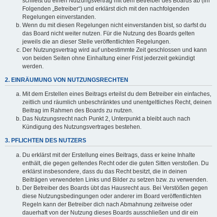
schließt du einen Nutzungsvertrag mit dem Betreiber des Boards ab (im
Folgenden „Betreiber“) und erklärst dich mit den nachfolgenden
Regelungen einverstanden.
Wenn du mit diesen Regelungen nicht einverstanden bist, so darfst du
das Board nicht weiter nutzen. Für die Nutzung des Boards gelten
jeweils die an dieser Stelle veröffentlichten Regelungen.
Der Nutzungsvertrag wird auf unbestimmte Zeit geschlossen und kann
von beiden Seiten ohne Einhaltung einer Frist jederzeit gekündigt
werden.
2. EINRÄUMUNG VON NUTZUNGSRECHTEN
Mit dem Erstellen eines Beitrags erteilst du dem Betreiber ein einfaches,
zeitlich und räumlich unbeschränktes und unentgeltliches Recht, deinen
Beitrag im Rahmen des Boards zu nutzen.
Das Nutzungsrecht nach Punkt 2, Unterpunkt a bleibt auch nach
Kündigung des Nutzungsvertrages bestehen.
3. PFLICHTEN DES NUTZERS
Du erklärst mit der Erstellung eines Beitrags, dass er keine Inhalte
enthält, die gegen geltendes Recht oder die guten Sitten verstoßen. Du
erklärst insbesondere, dass du das Recht besitzt, die in deinen
Beiträgen verwendeten Links und Bilder zu setzen bzw. zu verwenden.
Der Betreiber des Boards übt das Hausrecht aus. Bei Verstößen gegen
diese Nutzungsbedingungen oder anderer im Board veröffentlichten
Regeln kann der Betreiber dich nach Abmahnung zeitweise oder
dauerhaft von der Nutzung dieses Boards ausschließen und dir ein