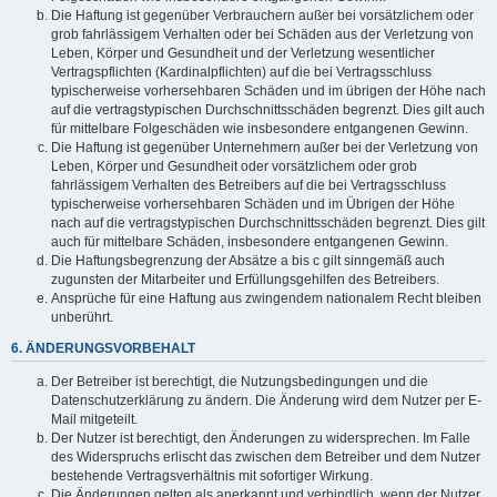
Die Haftung ist gegenüber Verbrauchern außer bei vorsätzlichem oder
grob fahrlässigem Verhalten oder bei Schäden aus der Verletzung von
Leben, Körper und Gesundheit und der Verletzung wesentlicher
Vertragspflichten (Kardinalpflichten) auf die bei Vertragsschluss
typischerweise vorhersehbaren Schäden und im übrigen der Höhe nach
auf die vertragstypischen Durchschnittsschäden begrenzt. Dies gilt auch
für mittelbare Folgeschäden wie insbesondere entgangenen Gewinn.
Die Haftung ist gegenüber Unternehmern außer bei der Verletzung von
Leben, Körper und Gesundheit oder vorsätzlichem oder grob
fahrlässigem Verhalten des Betreibers auf die bei Vertragsschluss
typischerweise vorhersehbaren Schäden und im Übrigen der Höhe
nach auf die vertragstypischen Durchschnittsschäden begrenzt. Dies gilt
auch für mittelbare Schäden, insbesondere entgangenen Gewinn.
Die Haftungsbegrenzung der Absätze a bis c gilt sinngemäß auch
zugunsten der Mitarbeiter und Erfüllungsgehilfen des Betreibers.
Ansprüche für eine Haftung aus zwingendem nationalem Recht bleiben
unberührt.
6. ÄNDERUNGSVORBEHALT
Der Betreiber ist berechtigt, die Nutzungsbedingungen und die
Datenschutzerklärung zu ändern. Die Änderung wird dem Nutzer per E-
Mail mitgeteilt.
Der Nutzer ist berechtigt, den Änderungen zu widersprechen. Im Falle
des Widerspruchs erlischt das zwischen dem Betreiber und dem Nutzer
bestehende Vertragsverhältnis mit sofortiger Wirkung.
Die Änderungen gelten als anerkannt und verbindlich, wenn der Nutzer