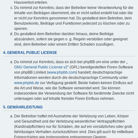
Hausverbot erteilen.
Du nimmst zur Kenntnis, dass der Betreiber keine Verantwortung für die
Inhalte von Beiträgen übernimmt, die er nicht selbst erstellt hat oder die
er nicht zur Kenntnis genommen hat. Du gestattest dem Betreiber, dein
Benutzerkonto, Beiträge und Funktionen jederzeit zu löschen oder zu
sperren.
Du gestattest dem Betreiber darüber hinaus, deine Beiträge
abzuändern, sofern sie gegen o. g. Regeln verstoßen oder geeignet
sind, dem Betreiber oder einem Dritten Schaden zuzufügen.
4. GENERAL PUBLIC LICENSE
Du nimmst zur Kenntnis, dass es sich bei phpBB um eine unter der „
GNU General Public License v2
“ (GPL) bereitgestellten Foren-Software
von phpBB Limited (
www.phpbb.com
) handelt; deutschsprachige
Informationen werden durch die deutschsprachige Community unter
www.phpbb.de
zur Verfügung gestellt. Beide haben keinen Einfluss auf
die Art und Weise, wie die Software verwendet wird. Sie können
insbesondere die Verwendung der Software für bestimmte Zwecke nicht
untersagen oder auf Inhalte fremder Foren Einfluss nehmen.
5. GEWÄHRLEISTUNG
Der Betreiber haftet mit Ausnahme der Verletzung von Leben, Körper
und Gesundheit und der Verletzung wesentlicher Vertragspflichten
(Kardinalpflichten) nur für Schäden, die auf ein vorsätzliches oder grob
fahrlässiges Verhalten zurückzuführen sind. Dies gilt auch für mittelbare
Folgeschäden wie insbesondere entgangenen Gewinn.