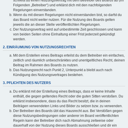
schließt du einen Nutzungsvertrag mit dem Betreiber des Boards ab (im
Folgenden „Betreiber“) und erklärst dich mit den nachfolgenden
Regelungen einverstanden.
Wenn du mit diesen Regelungen nicht einverstanden bist, so darfst du
das Board nicht weiter nutzen. Für die Nutzung des Boards gelten
jeweils die an dieser Stelle veröffentlichten Regelungen.
Der Nutzungsvertrag wird auf unbestimmte Zeit geschlossen und kann
von beiden Seiten ohne Einhaltung einer Frist jederzeit gekündigt
werden.
2. EINRÄUMUNG VON NUTZUNGSRECHTEN
Mit dem Erstellen eines Beitrags erteilst du dem Betreiber ein einfaches,
zeitlich und räumlich unbeschränktes und unentgeltliches Recht, deinen
Beitrag im Rahmen des Boards zu nutzen.
Das Nutzungsrecht nach Punkt 2, Unterpunkt a bleibt auch nach
Kündigung des Nutzungsvertrages bestehen.
3. PFLICHTEN DES NUTZERS
Du erklärst mit der Erstellung eines Beitrags, dass er keine Inhalte
enthält, die gegen geltendes Recht oder die guten Sitten verstoßen. Du
erklärst insbesondere, dass du das Recht besitzt, die in deinen
Beiträgen verwendeten Links und Bilder zu setzen bzw. zu verwenden.
Der Betreiber des Boards übt das Hausrecht aus. Bei Verstößen gegen
diese Nutzungsbedingungen oder anderer im Board veröffentlichten
Regeln kann der Betreiber dich nach Abmahnung zeitweise oder
dauerhaft von der Nutzung dieses Boards ausschließen und dir ein