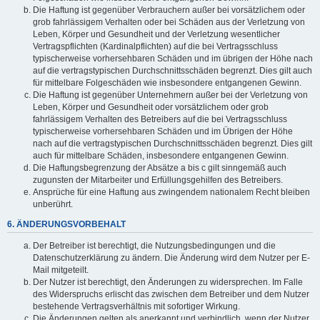
Die Haftung ist gegenüber Verbrauchern außer bei vorsätzlichem oder
grob fahrlässigem Verhalten oder bei Schäden aus der Verletzung von
Leben, Körper und Gesundheit und der Verletzung wesentlicher
Vertragspflichten (Kardinalpflichten) auf die bei Vertragsschluss
typischerweise vorhersehbaren Schäden und im übrigen der Höhe nach
auf die vertragstypischen Durchschnittsschäden begrenzt. Dies gilt auch
für mittelbare Folgeschäden wie insbesondere entgangenen Gewinn.
Die Haftung ist gegenüber Unternehmern außer bei der Verletzung von
Leben, Körper und Gesundheit oder vorsätzlichem oder grob
fahrlässigem Verhalten des Betreibers auf die bei Vertragsschluss
typischerweise vorhersehbaren Schäden und im Übrigen der Höhe
nach auf die vertragstypischen Durchschnittsschäden begrenzt. Dies gilt
auch für mittelbare Schäden, insbesondere entgangenen Gewinn.
Die Haftungsbegrenzung der Absätze a bis c gilt sinngemäß auch
zugunsten der Mitarbeiter und Erfüllungsgehilfen des Betreibers.
Ansprüche für eine Haftung aus zwingendem nationalem Recht bleiben
unberührt.
6. ÄNDERUNGSVORBEHALT
Der Betreiber ist berechtigt, die Nutzungsbedingungen und die
Datenschutzerklärung zu ändern. Die Änderung wird dem Nutzer per E-
Mail mitgeteilt.
Der Nutzer ist berechtigt, den Änderungen zu widersprechen. Im Falle
des Widerspruchs erlischt das zwischen dem Betreiber und dem Nutzer
bestehende Vertragsverhältnis mit sofortiger Wirkung.
Die Änderungen gelten als anerkannt und verbindlich, wenn der Nutzer