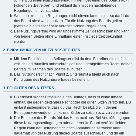
schließt du einen Nutzungsvertrag mit dem Betreiber des Boards ab (im
Folgenden „Betreiber“) und erklärst dich mit den nachfolgenden
Regelungen einverstanden.
Wenn du mit diesen Regelungen nicht einverstanden bist, so darfst du
das Board nicht weiter nutzen. Für die Nutzung des Boards gelten
jeweils die an dieser Stelle veröffentlichten Regelungen.
Der Nutzungsvertrag wird auf unbestimmte Zeit geschlossen und kann
von beiden Seiten ohne Einhaltung einer Frist jederzeit gekündigt
werden.
2. EINRÄUMUNG VON NUTZUNGSRECHTEN
Mit dem Erstellen eines Beitrags erteilst du dem Betreiber ein einfaches,
zeitlich und räumlich unbeschränktes und unentgeltliches Recht, deinen
Beitrag im Rahmen des Boards zu nutzen.
Das Nutzungsrecht nach Punkt 2, Unterpunkt a bleibt auch nach
Kündigung des Nutzungsvertrages bestehen.
3. PFLICHTEN DES NUTZERS
Du erklärst mit der Erstellung eines Beitrags, dass er keine Inhalte
enthält, die gegen geltendes Recht oder die guten Sitten verstoßen. Du
erklärst insbesondere, dass du das Recht besitzt, die in deinen
Beiträgen verwendeten Links und Bilder zu setzen bzw. zu verwenden.
Der Betreiber des Boards übt das Hausrecht aus. Bei Verstößen gegen
diese Nutzungsbedingungen oder anderer im Board veröffentlichten
Regeln kann der Betreiber dich nach Abmahnung zeitweise oder
dauerhaft von der Nutzung dieses Boards ausschließen und dir ein