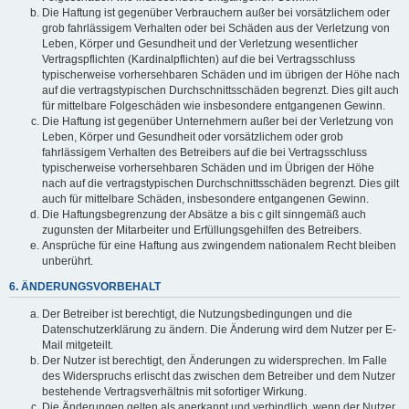
Die Haftung ist gegenüber Verbrauchern außer bei vorsätzlichem oder
grob fahrlässigem Verhalten oder bei Schäden aus der Verletzung von
Leben, Körper und Gesundheit und der Verletzung wesentlicher
Vertragspflichten (Kardinalpflichten) auf die bei Vertragsschluss
typischerweise vorhersehbaren Schäden und im übrigen der Höhe nach
auf die vertragstypischen Durchschnittsschäden begrenzt. Dies gilt auch
für mittelbare Folgeschäden wie insbesondere entgangenen Gewinn.
Die Haftung ist gegenüber Unternehmern außer bei der Verletzung von
Leben, Körper und Gesundheit oder vorsätzlichem oder grob
fahrlässigem Verhalten des Betreibers auf die bei Vertragsschluss
typischerweise vorhersehbaren Schäden und im Übrigen der Höhe
nach auf die vertragstypischen Durchschnittsschäden begrenzt. Dies gilt
auch für mittelbare Schäden, insbesondere entgangenen Gewinn.
Die Haftungsbegrenzung der Absätze a bis c gilt sinngemäß auch
zugunsten der Mitarbeiter und Erfüllungsgehilfen des Betreibers.
Ansprüche für eine Haftung aus zwingendem nationalem Recht bleiben
unberührt.
6. ÄNDERUNGSVORBEHALT
Der Betreiber ist berechtigt, die Nutzungsbedingungen und die
Datenschutzerklärung zu ändern. Die Änderung wird dem Nutzer per E-
Mail mitgeteilt.
Der Nutzer ist berechtigt, den Änderungen zu widersprechen. Im Falle
des Widerspruchs erlischt das zwischen dem Betreiber und dem Nutzer
bestehende Vertragsverhältnis mit sofortiger Wirkung.
Die Änderungen gelten als anerkannt und verbindlich, wenn der Nutzer