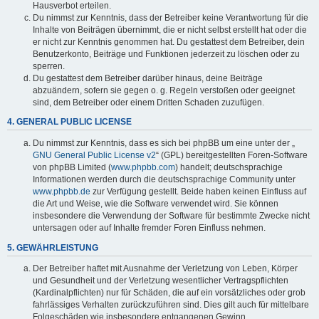
Hausverbot erteilen.
Du nimmst zur Kenntnis, dass der Betreiber keine Verantwortung für die
Inhalte von Beiträgen übernimmt, die er nicht selbst erstellt hat oder die
er nicht zur Kenntnis genommen hat. Du gestattest dem Betreiber, dein
Benutzerkonto, Beiträge und Funktionen jederzeit zu löschen oder zu
sperren.
Du gestattest dem Betreiber darüber hinaus, deine Beiträge
abzuändern, sofern sie gegen o. g. Regeln verstoßen oder geeignet
sind, dem Betreiber oder einem Dritten Schaden zuzufügen.
4. GENERAL PUBLIC LICENSE
Du nimmst zur Kenntnis, dass es sich bei phpBB um eine unter der „
GNU General Public License v2
“ (GPL) bereitgestellten Foren-Software
von phpBB Limited (
www.phpbb.com
) handelt; deutschsprachige
Informationen werden durch die deutschsprachige Community unter
www.phpbb.de
zur Verfügung gestellt. Beide haben keinen Einfluss auf
die Art und Weise, wie die Software verwendet wird. Sie können
insbesondere die Verwendung der Software für bestimmte Zwecke nicht
untersagen oder auf Inhalte fremder Foren Einfluss nehmen.
5. GEWÄHRLEISTUNG
Der Betreiber haftet mit Ausnahme der Verletzung von Leben, Körper
und Gesundheit und der Verletzung wesentlicher Vertragspflichten
(Kardinalpflichten) nur für Schäden, die auf ein vorsätzliches oder grob
fahrlässiges Verhalten zurückzuführen sind. Dies gilt auch für mittelbare
Folgeschäden wie insbesondere entgangenen Gewinn.