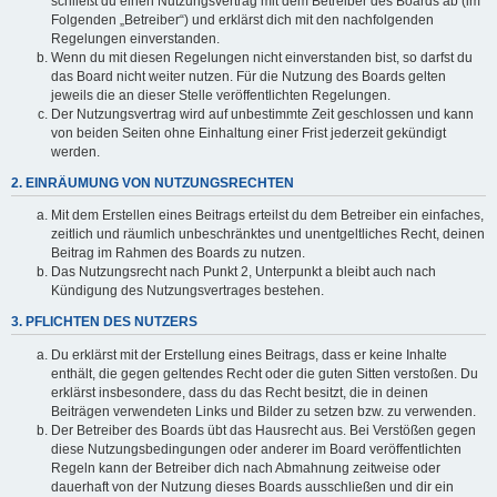
schließt du einen Nutzungsvertrag mit dem Betreiber des Boards ab (im
Folgenden „Betreiber“) und erklärst dich mit den nachfolgenden
Regelungen einverstanden.
Wenn du mit diesen Regelungen nicht einverstanden bist, so darfst du
das Board nicht weiter nutzen. Für die Nutzung des Boards gelten
jeweils die an dieser Stelle veröffentlichten Regelungen.
Der Nutzungsvertrag wird auf unbestimmte Zeit geschlossen und kann
von beiden Seiten ohne Einhaltung einer Frist jederzeit gekündigt
werden.
2. EINRÄUMUNG VON NUTZUNGSRECHTEN
Mit dem Erstellen eines Beitrags erteilst du dem Betreiber ein einfaches,
zeitlich und räumlich unbeschränktes und unentgeltliches Recht, deinen
Beitrag im Rahmen des Boards zu nutzen.
Das Nutzungsrecht nach Punkt 2, Unterpunkt a bleibt auch nach
Kündigung des Nutzungsvertrages bestehen.
3. PFLICHTEN DES NUTZERS
Du erklärst mit der Erstellung eines Beitrags, dass er keine Inhalte
enthält, die gegen geltendes Recht oder die guten Sitten verstoßen. Du
erklärst insbesondere, dass du das Recht besitzt, die in deinen
Beiträgen verwendeten Links und Bilder zu setzen bzw. zu verwenden.
Der Betreiber des Boards übt das Hausrecht aus. Bei Verstößen gegen
diese Nutzungsbedingungen oder anderer im Board veröffentlichten
Regeln kann der Betreiber dich nach Abmahnung zeitweise oder
dauerhaft von der Nutzung dieses Boards ausschließen und dir ein