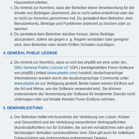
Hausverbot erteilen.
Du nimmst zur Kenntnis, dass der Betreiber keine Verantwortung für die
Inhalte von Beiträgen übernimmt, die er nicht selbst erstellt hat oder die
er nicht zur Kenntnis genommen hat. Du gestattest dem Betreiber, dein
Benutzerkonto, Beiträge und Funktionen jederzeit zu löschen oder zu
sperren.
Du gestattest dem Betreiber darüber hinaus, deine Beiträge
abzuändern, sofern sie gegen o. g. Regeln verstoßen oder geeignet
sind, dem Betreiber oder einem Dritten Schaden zuzufügen.
4. GENERAL PUBLIC LICENSE
Du nimmst zur Kenntnis, dass es sich bei phpBB um eine unter der „
GNU General Public License v2
“ (GPL) bereitgestellten Foren-Software
von phpBB Limited (
www.phpbb.com
) handelt; deutschsprachige
Informationen werden durch die deutschsprachige Community unter
www.phpbb.de
zur Verfügung gestellt. Beide haben keinen Einfluss auf
die Art und Weise, wie die Software verwendet wird. Sie können
insbesondere die Verwendung der Software für bestimmte Zwecke nicht
untersagen oder auf Inhalte fremder Foren Einfluss nehmen.
5. GEWÄHRLEISTUNG
Der Betreiber haftet mit Ausnahme der Verletzung von Leben, Körper
und Gesundheit und der Verletzung wesentlicher Vertragspflichten
(Kardinalpflichten) nur für Schäden, die auf ein vorsätzliches oder grob
fahrlässiges Verhalten zurückzuführen sind. Dies gilt auch für mittelbare
Folgeschäden wie insbesondere entgangenen Gewinn.