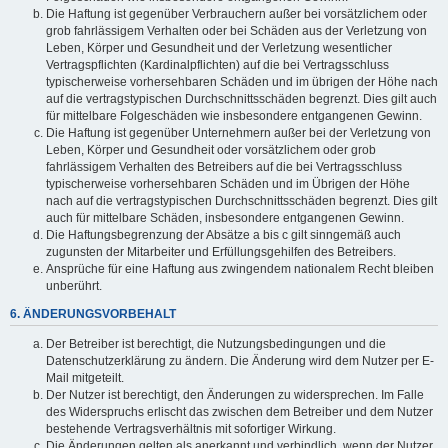
Die Haftung ist gegenüber Verbrauchern außer bei vorsätzlichem oder
grob fahrlässigem Verhalten oder bei Schäden aus der Verletzung von
Leben, Körper und Gesundheit und der Verletzung wesentlicher
Vertragspflichten (Kardinalpflichten) auf die bei Vertragsschluss
typischerweise vorhersehbaren Schäden und im übrigen der Höhe nach
auf die vertragstypischen Durchschnittsschäden begrenzt. Dies gilt auch
für mittelbare Folgeschäden wie insbesondere entgangenen Gewinn.
Die Haftung ist gegenüber Unternehmern außer bei der Verletzung von
Leben, Körper und Gesundheit oder vorsätzlichem oder grob
fahrlässigem Verhalten des Betreibers auf die bei Vertragsschluss
typischerweise vorhersehbaren Schäden und im Übrigen der Höhe
nach auf die vertragstypischen Durchschnittsschäden begrenzt. Dies gilt
auch für mittelbare Schäden, insbesondere entgangenen Gewinn.
Die Haftungsbegrenzung der Absätze a bis c gilt sinngemäß auch
zugunsten der Mitarbeiter und Erfüllungsgehilfen des Betreibers.
Ansprüche für eine Haftung aus zwingendem nationalem Recht bleiben
unberührt.
6. ÄNDERUNGSVORBEHALT
Der Betreiber ist berechtigt, die Nutzungsbedingungen und die
Datenschutzerklärung zu ändern. Die Änderung wird dem Nutzer per E-
Mail mitgeteilt.
Der Nutzer ist berechtigt, den Änderungen zu widersprechen. Im Falle
des Widerspruchs erlischt das zwischen dem Betreiber und dem Nutzer
bestehende Vertragsverhältnis mit sofortiger Wirkung.
Die Änderungen gelten als anerkannt und verbindlich, wenn der Nutzer