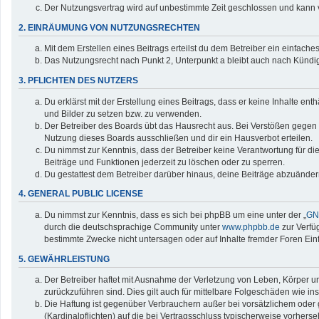
Der Nutzungsvertrag wird auf unbestimmte Zeit geschlossen und kann v
2. EINRÄUMUNG VON NUTZUNGSRECHTEN
Mit dem Erstellen eines Beitrags erteilst du dem Betreiber ein einfac
Das Nutzungsrecht nach Punkt 2, Unterpunkt a bleibt auch nach Künd
3. PFLICHTEN DES NUTZERS
Du erklärst mit der Erstellung eines Beitrags, dass er keine Inhalte en
und Bilder zu setzen bzw. zu verwenden.
Der Betreiber des Boards übt das Hausrecht aus. Bei Verstößen gegen
Nutzung dieses Boards ausschließen und dir ein Hausverbot erteilen.
Du nimmst zur Kenntnis, dass der Betreiber keine Verantwortung für die 
Beiträge und Funktionen jederzeit zu löschen oder zu sperren.
Du gestattest dem Betreiber darüber hinaus, deine Beiträge abzuänder
4. GENERAL PUBLIC LICENSE
Du nimmst zur Kenntnis, dass es sich bei phpBB um eine unter der „
GNU
durch die deutschsprachige Community unter
www.phpbb.de
zur Verfü
bestimmte Zwecke nicht untersagen oder auf Inhalte fremder Foren Ei
5. GEWÄHRLEISTUNG
Der Betreiber haftet mit Ausnahme der Verletzung von Leben, Körper und
zurückzuführen sind. Dies gilt auch für mittelbare Folgeschäden wie
Die Haftung ist gegenüber Verbrauchern außer bei vorsätzlichem oder 
(Kardinalpflichten) auf die bei Vertragsschluss typischerweise vorher