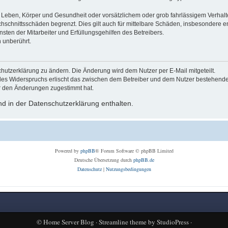
Leben, Körper und Gesundheit oder vorsätzlichem oder grob fahrlässigem Verhalte
hschnittsschäden begrenzt. Dies gilt auch für mittelbare Schäden, insbesondere
ten der Mitarbeiter und Erfüllungsgehilfen des Betreibers.
 unberührt.
hutzerklärung zu ändern. Die Änderung wird dem Nutzer per E-Mail mitgeteilt.
des Widerspruchs erlischt das zwischen dem Betreiber und dem Nutzer bestehende V
r den Änderungen zugestimmt hat.
d in der Datenschutzerklärung enthalten.
Powered by
phpBB
® Forum Software © phpBB Limited
Deutsche Übersetzung durch
phpBB.de
Datenschutz
|
Nutzungsbedingungen
©
Home Server Blog
·
Streamline theme
by
StudioPress
·