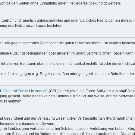
on beiden Seiten ohne Einhaltung einer Frist jederzeit gekündigt werden.
hes, zeitlich und räumlich unbeschränktes und unentgeltliches Recht, deinen Beitra
igung des Nutzungsvertrages bestehen.
thält, die gegen geltendes Recht oder die guten Sitten verstoßen. Du erklärst insbe
 diese Nutzungsbedingungen oder anderer im Board veröffentlichten Regeln kann 
Inhalte von Beiträgen übernimmt, die er nicht selbst erstellt hat oder die er nicht
n, sofern sie gegen o. g. Regeln verstoßen oder geeignet sind, dem Betreiber ode
 General Public License v2
“ (GPL) bereitgestellten Foren-Software von phpBB Lim
gung gestellt. Beide haben keinen Einfluss auf die Art und Weise, wie die Softwar
nfluss nehmen.
 Gesundheit und der Verletzung wesentlicher Vertragspflichten (Kardinalpflichten) 
 insbesondere entgangenen Gewinn.
grob fahrlässigem Verhalten oder bei Schäden aus der Verletzung von Leben, Körp
sehbaren Schäden und im übrigen der Höhe nach auf die vertragstypischen Durchsch