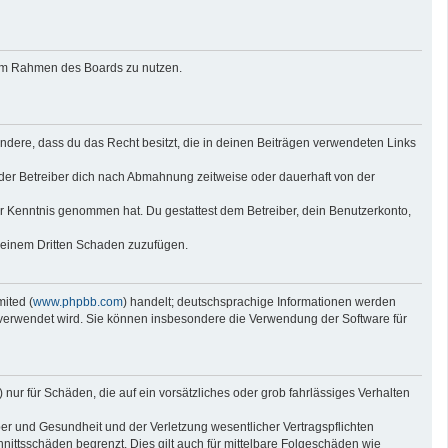
g im Rahmen des Boards zu nutzen.
sondere, dass du das Recht besitzt, die in deinen Beiträgen verwendeten Links
der Betreiber dich nach Abmahnung zeitweise oder dauerhaft von der
 zur Kenntnis genommen hat. Du gestattest dem Betreiber, dein Benutzerkonto,
r einem Dritten Schaden zuzufügen.
ited (
www.phpbb.com
) handelt; deutschsprachige Informationen werden
e verwendet wird. Sie können insbesondere die Verwendung der Software für
nur für Schäden, die auf ein vorsätzliches oder grob fahrlässiges Verhalten
er und Gesundheit und der Verletzung wesentlicher Vertragspflichten
nittsschäden begrenzt. Dies gilt auch für mittelbare Folgeschäden wie