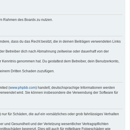
g im Rahmen des Boards zu nutzen.
sondere, dass du das Recht besitzt, die in deinen Beiträgen verwendeten Links
der Betreiber dich nach Abmahnung zeitweise oder dauerhaft von der
 zur Kenntnis genommen hat. Du gestattest dem Betreiber, dein Benutzerkonto,
r einem Dritten Schaden zuzufügen.
ited (
www.phpbb.com
) handelt; deutschsprachige Informationen werden
e verwendet wird. Sie können insbesondere die Verwendung der Software für
nur für Schäden, die auf ein vorsätzliches oder grob fahrlässiges Verhalten
er und Gesundheit und der Verletzung wesentlicher Vertragspflichten
nittsschäden begrenzt. Dies gilt auch für mittelbare Folgeschäden wie