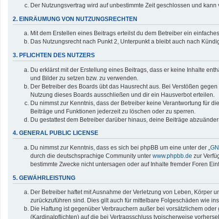
Der Nutzungsvertrag wird auf unbestimmte Zeit geschlossen und kann v
2. EINRÄUMUNG VON NUTZUNGSRECHTEN
Mit dem Erstellen eines Beitrags erteilst du dem Betreiber ein einfac
Das Nutzungsrecht nach Punkt 2, Unterpunkt a bleibt auch nach Künd
3. PFLICHTEN DES NUTZERS
Du erklärst mit der Erstellung eines Beitrags, dass er keine Inhalte en
und Bilder zu setzen bzw. zu verwenden.
Der Betreiber des Boards übt das Hausrecht aus. Bei Verstößen gegen
Nutzung dieses Boards ausschließen und dir ein Hausverbot erteilen.
Du nimmst zur Kenntnis, dass der Betreiber keine Verantwortung für die 
Beiträge und Funktionen jederzeit zu löschen oder zu sperren.
Du gestattest dem Betreiber darüber hinaus, deine Beiträge abzuänder
4. GENERAL PUBLIC LICENSE
Du nimmst zur Kenntnis, dass es sich bei phpBB um eine unter der „
GNU
durch die deutschsprachige Community unter
www.phpbb.de
zur Verfü
bestimmte Zwecke nicht untersagen oder auf Inhalte fremder Foren Ei
5. GEWÄHRLEISTUNG
Der Betreiber haftet mit Ausnahme der Verletzung von Leben, Körper und
zurückzuführen sind. Dies gilt auch für mittelbare Folgeschäden wie
Die Haftung ist gegenüber Verbrauchern außer bei vorsätzlichem oder 
(Kardinalpflichten) auf die bei Vertragsschluss typischerweise vorher