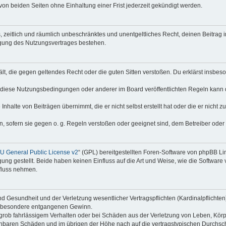
on beiden Seiten ohne Einhaltung einer Frist jederzeit gekündigt werden.
hes, zeitlich und räumlich unbeschränktes und unentgeltliches Recht, deinen Beitra
igung des Nutzungsvertrages bestehen.
thält, die gegen geltendes Recht oder die guten Sitten verstoßen. Du erklärst insbe
 diese Nutzungsbedingungen oder anderer im Board veröffentlichten Regeln kann 
Inhalte von Beiträgen übernimmt, die er nicht selbst erstellt hat oder die er nicht
n, sofern sie gegen o. g. Regeln verstoßen oder geeignet sind, dem Betreiber ode
 General Public License v2
“ (GPL) bereitgestellten Foren-Software von phpBB Lim
gung gestellt. Beide haben keinen Einfluss auf die Art und Weise, wie die Softwar
nfluss nehmen.
 Gesundheit und der Verletzung wesentlicher Vertragspflichten (Kardinalpflichten) 
 insbesondere entgangenen Gewinn.
grob fahrlässigem Verhalten oder bei Schäden aus der Verletzung von Leben, Körp
sehbaren Schäden und im übrigen der Höhe nach auf die vertragstypischen Durchsch