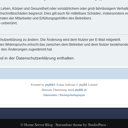
Leben, Körper und Gesundheit oder vorsätzlichem oder grob fahrlässigem Verhalte
hschnittsschäden begrenzt. Dies gilt auch für mittelbare Schäden, insbesondere
ten der Mitarbeiter und Erfüllungsgehilfen des Betreibers.
 unberührt.
hutzerklärung zu ändern. Die Änderung wird dem Nutzer per E-Mail mitgeteilt.
des Widerspruchs erlischt das zwischen dem Betreiber und dem Nutzer bestehende V
r den Änderungen zugestimmt hat.
d in der Datenschutzerklärung enthalten.
Powered by
phpBB
® Forum Software © phpBB Limited
Deutsche Übersetzung durch
phpBB.de
Datenschutz
|
Nutzungsbedingungen
©
Home Server Blog
·
Streamline theme
by
StudioPress
·