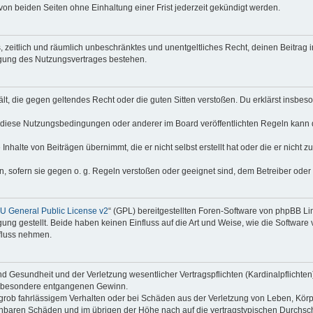
on beiden Seiten ohne Einhaltung einer Frist jederzeit gekündigt werden.
hes, zeitlich und räumlich unbeschränktes und unentgeltliches Recht, deinen Beitra
igung des Nutzungsvertrages bestehen.
thält, die gegen geltendes Recht oder die guten Sitten verstoßen. Du erklärst insbe
 diese Nutzungsbedingungen oder anderer im Board veröffentlichten Regeln kann 
Inhalte von Beiträgen übernimmt, die er nicht selbst erstellt hat oder die er nicht
n, sofern sie gegen o. g. Regeln verstoßen oder geeignet sind, dem Betreiber ode
 General Public License v2
“ (GPL) bereitgestellten Foren-Software von phpBB Lim
gung gestellt. Beide haben keinen Einfluss auf die Art und Weise, wie die Softwar
nfluss nehmen.
 Gesundheit und der Verletzung wesentlicher Vertragspflichten (Kardinalpflichten) 
 insbesondere entgangenen Gewinn.
grob fahrlässigem Verhalten oder bei Schäden aus der Verletzung von Leben, Körp
sehbaren Schäden und im übrigen der Höhe nach auf die vertragstypischen Durchsch