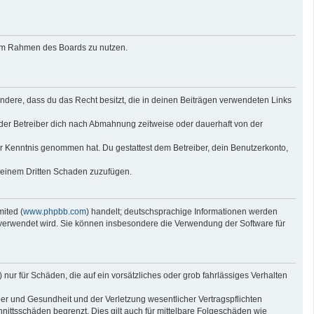
g im Rahmen des Boards zu nutzen.
sondere, dass du das Recht besitzt, die in deinen Beiträgen verwendeten Links
der Betreiber dich nach Abmahnung zeitweise oder dauerhaft von der
 zur Kenntnis genommen hat. Du gestattest dem Betreiber, dein Benutzerkonto,
r einem Dritten Schaden zuzufügen.
ited (
www.phpbb.com
) handelt; deutschsprachige Informationen werden
e verwendet wird. Sie können insbesondere die Verwendung der Software für
nur für Schäden, die auf ein vorsätzliches oder grob fahrlässiges Verhalten
er und Gesundheit und der Verletzung wesentlicher Vertragspflichten
nittsschäden begrenzt. Dies gilt auch für mittelbare Folgeschäden wie