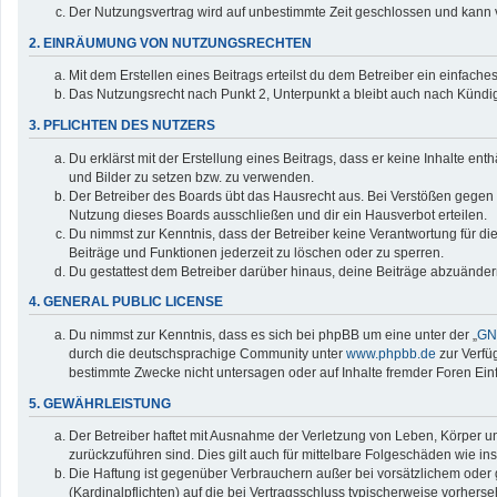
Der Nutzungsvertrag wird auf unbestimmte Zeit geschlossen und kann v
2. EINRÄUMUNG VON NUTZUNGSRECHTEN
Mit dem Erstellen eines Beitrags erteilst du dem Betreiber ein einfac
Das Nutzungsrecht nach Punkt 2, Unterpunkt a bleibt auch nach Künd
3. PFLICHTEN DES NUTZERS
Du erklärst mit der Erstellung eines Beitrags, dass er keine Inhalte en
und Bilder zu setzen bzw. zu verwenden.
Der Betreiber des Boards übt das Hausrecht aus. Bei Verstößen gegen
Nutzung dieses Boards ausschließen und dir ein Hausverbot erteilen.
Du nimmst zur Kenntnis, dass der Betreiber keine Verantwortung für die 
Beiträge und Funktionen jederzeit zu löschen oder zu sperren.
Du gestattest dem Betreiber darüber hinaus, deine Beiträge abzuänder
4. GENERAL PUBLIC LICENSE
Du nimmst zur Kenntnis, dass es sich bei phpBB um eine unter der „
GNU
durch die deutschsprachige Community unter
www.phpbb.de
zur Verfü
bestimmte Zwecke nicht untersagen oder auf Inhalte fremder Foren Ei
5. GEWÄHRLEISTUNG
Der Betreiber haftet mit Ausnahme der Verletzung von Leben, Körper und
zurückzuführen sind. Dies gilt auch für mittelbare Folgeschäden wie
Die Haftung ist gegenüber Verbrauchern außer bei vorsätzlichem oder 
(Kardinalpflichten) auf die bei Vertragsschluss typischerweise vorher