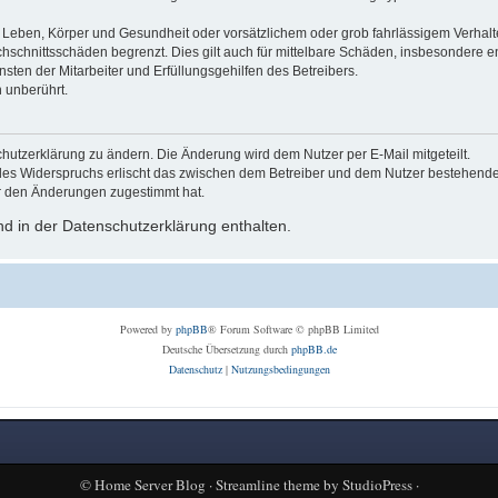
Leben, Körper und Gesundheit oder vorsätzlichem oder grob fahrlässigem Verhalte
hschnittsschäden begrenzt. Dies gilt auch für mittelbare Schäden, insbesondere
ten der Mitarbeiter und Erfüllungsgehilfen des Betreibers.
 unberührt.
hutzerklärung zu ändern. Die Änderung wird dem Nutzer per E-Mail mitgeteilt.
des Widerspruchs erlischt das zwischen dem Betreiber und dem Nutzer bestehende V
r den Änderungen zugestimmt hat.
d in der Datenschutzerklärung enthalten.
Powered by
phpBB
® Forum Software © phpBB Limited
Deutsche Übersetzung durch
phpBB.de
Datenschutz
|
Nutzungsbedingungen
©
Home Server Blog
·
Streamline theme
by
StudioPress
·