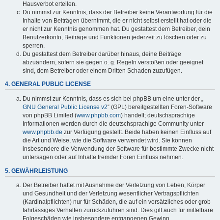
Hausverbot erteilen.
Du nimmst zur Kenntnis, dass der Betreiber keine Verantwortung für die
Inhalte von Beiträgen übernimmt, die er nicht selbst erstellt hat oder die
er nicht zur Kenntnis genommen hat. Du gestattest dem Betreiber, dein
Benutzerkonto, Beiträge und Funktionen jederzeit zu löschen oder zu
sperren.
Du gestattest dem Betreiber darüber hinaus, deine Beiträge
abzuändern, sofern sie gegen o. g. Regeln verstoßen oder geeignet
sind, dem Betreiber oder einem Dritten Schaden zuzufügen.
4. GENERAL PUBLIC LICENSE
Du nimmst zur Kenntnis, dass es sich bei phpBB um eine unter der „
GNU General Public License v2
“ (GPL) bereitgestellten Foren-Software
von phpBB Limited (
www.phpbb.com
) handelt; deutschsprachige
Informationen werden durch die deutschsprachige Community unter
www.phpbb.de
zur Verfügung gestellt. Beide haben keinen Einfluss auf
die Art und Weise, wie die Software verwendet wird. Sie können
insbesondere die Verwendung der Software für bestimmte Zwecke nicht
untersagen oder auf Inhalte fremder Foren Einfluss nehmen.
5. GEWÄHRLEISTUNG
Der Betreiber haftet mit Ausnahme der Verletzung von Leben, Körper
und Gesundheit und der Verletzung wesentlicher Vertragspflichten
(Kardinalpflichten) nur für Schäden, die auf ein vorsätzliches oder grob
fahrlässiges Verhalten zurückzuführen sind. Dies gilt auch für mittelbare
Folgeschäden wie insbesondere entgangenen Gewinn.