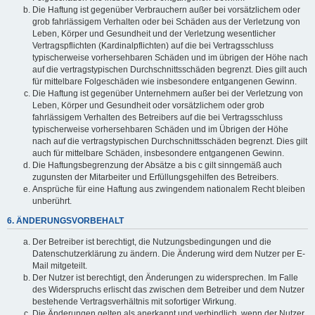
Die Haftung ist gegenüber Verbrauchern außer bei vorsätzlichem oder
grob fahrlässigem Verhalten oder bei Schäden aus der Verletzung von
Leben, Körper und Gesundheit und der Verletzung wesentlicher
Vertragspflichten (Kardinalpflichten) auf die bei Vertragsschluss
typischerweise vorhersehbaren Schäden und im übrigen der Höhe nach
auf die vertragstypischen Durchschnittsschäden begrenzt. Dies gilt auch
für mittelbare Folgeschäden wie insbesondere entgangenen Gewinn.
Die Haftung ist gegenüber Unternehmern außer bei der Verletzung von
Leben, Körper und Gesundheit oder vorsätzlichem oder grob
fahrlässigem Verhalten des Betreibers auf die bei Vertragsschluss
typischerweise vorhersehbaren Schäden und im Übrigen der Höhe
nach auf die vertragstypischen Durchschnittsschäden begrenzt. Dies gilt
auch für mittelbare Schäden, insbesondere entgangenen Gewinn.
Die Haftungsbegrenzung der Absätze a bis c gilt sinngemäß auch
zugunsten der Mitarbeiter und Erfüllungsgehilfen des Betreibers.
Ansprüche für eine Haftung aus zwingendem nationalem Recht bleiben
unberührt.
6. ÄNDERUNGSVORBEHALT
Der Betreiber ist berechtigt, die Nutzungsbedingungen und die
Datenschutzerklärung zu ändern. Die Änderung wird dem Nutzer per E-
Mail mitgeteilt.
Der Nutzer ist berechtigt, den Änderungen zu widersprechen. Im Falle
des Widerspruchs erlischt das zwischen dem Betreiber und dem Nutzer
bestehende Vertragsverhältnis mit sofortiger Wirkung.
Die Änderungen gelten als anerkannt und verbindlich, wenn der Nutzer