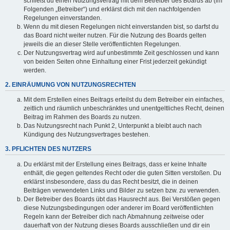
schließt du einen Nutzungsvertrag mit dem Betreiber des Boards ab (im
Folgenden „Betreiber“) und erklärst dich mit den nachfolgenden
Regelungen einverstanden.
Wenn du mit diesen Regelungen nicht einverstanden bist, so darfst du
das Board nicht weiter nutzen. Für die Nutzung des Boards gelten
jeweils die an dieser Stelle veröffentlichten Regelungen.
Der Nutzungsvertrag wird auf unbestimmte Zeit geschlossen und kann
von beiden Seiten ohne Einhaltung einer Frist jederzeit gekündigt
werden.
2. EINRÄUMUNG VON NUTZUNGSRECHTEN
Mit dem Erstellen eines Beitrags erteilst du dem Betreiber ein einfaches,
zeitlich und räumlich unbeschränktes und unentgeltliches Recht, deinen
Beitrag im Rahmen des Boards zu nutzen.
Das Nutzungsrecht nach Punkt 2, Unterpunkt a bleibt auch nach
Kündigung des Nutzungsvertrages bestehen.
3. PFLICHTEN DES NUTZERS
Du erklärst mit der Erstellung eines Beitrags, dass er keine Inhalte
enthält, die gegen geltendes Recht oder die guten Sitten verstoßen. Du
erklärst insbesondere, dass du das Recht besitzt, die in deinen
Beiträgen verwendeten Links und Bilder zu setzen bzw. zu verwenden.
Der Betreiber des Boards übt das Hausrecht aus. Bei Verstößen gegen
diese Nutzungsbedingungen oder anderer im Board veröffentlichten
Regeln kann der Betreiber dich nach Abmahnung zeitweise oder
dauerhaft von der Nutzung dieses Boards ausschließen und dir ein