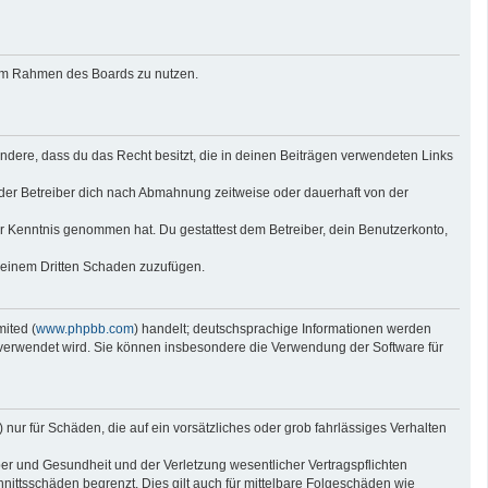
g im Rahmen des Boards zu nutzen.
sondere, dass du das Recht besitzt, die in deinen Beiträgen verwendeten Links
der Betreiber dich nach Abmahnung zeitweise oder dauerhaft von der
 zur Kenntnis genommen hat. Du gestattest dem Betreiber, dein Benutzerkonto,
r einem Dritten Schaden zuzufügen.
ited (
www.phpbb.com
) handelt; deutschsprachige Informationen werden
e verwendet wird. Sie können insbesondere die Verwendung der Software für
nur für Schäden, die auf ein vorsätzliches oder grob fahrlässiges Verhalten
er und Gesundheit und der Verletzung wesentlicher Vertragspflichten
nittsschäden begrenzt. Dies gilt auch für mittelbare Folgeschäden wie