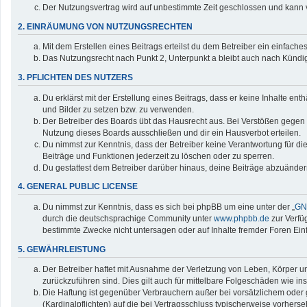
Der Nutzungsvertrag wird auf unbestimmte Zeit geschlossen und kann v
2. EINRÄUMUNG VON NUTZUNGSRECHTEN
Mit dem Erstellen eines Beitrags erteilst du dem Betreiber ein einfac
Das Nutzungsrecht nach Punkt 2, Unterpunkt a bleibt auch nach Künd
3. PFLICHTEN DES NUTZERS
Du erklärst mit der Erstellung eines Beitrags, dass er keine Inhalte en
und Bilder zu setzen bzw. zu verwenden.
Der Betreiber des Boards übt das Hausrecht aus. Bei Verstößen gegen
Nutzung dieses Boards ausschließen und dir ein Hausverbot erteilen.
Du nimmst zur Kenntnis, dass der Betreiber keine Verantwortung für die 
Beiträge und Funktionen jederzeit zu löschen oder zu sperren.
Du gestattest dem Betreiber darüber hinaus, deine Beiträge abzuänder
4. GENERAL PUBLIC LICENSE
Du nimmst zur Kenntnis, dass es sich bei phpBB um eine unter der „
GNU
durch die deutschsprachige Community unter
www.phpbb.de
zur Verfü
bestimmte Zwecke nicht untersagen oder auf Inhalte fremder Foren Ei
5. GEWÄHRLEISTUNG
Der Betreiber haftet mit Ausnahme der Verletzung von Leben, Körper und
zurückzuführen sind. Dies gilt auch für mittelbare Folgeschäden wie
Die Haftung ist gegenüber Verbrauchern außer bei vorsätzlichem oder 
(Kardinalpflichten) auf die bei Vertragsschluss typischerweise vorher