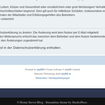
Leben, Körper und Gesundheit oder vorsätzlichem oder grob fahrlässigem Verhalte
hschnittsschäden begrenzt. Dies gilt auch für mittelbare Schäden, insbesondere
ten der Mitarbeiter und Erfüllungsgehilfen des Betreibers.
 unberührt.
hutzerklärung zu ändern. Die Änderung wird dem Nutzer per E-Mail mitgeteilt.
des Widerspruchs erlischt das zwischen dem Betreiber und dem Nutzer bestehende V
r den Änderungen zugestimmt hat.
d in der Datenschutzerklärung enthalten.
Powered by
phpBB
® Forum Software © phpBB Limited
Deutsche Übersetzung durch
phpBB.de
Datenschutz
|
Nutzungsbedingungen
©
Home Server Blog
·
Streamline theme
by
StudioPress
·