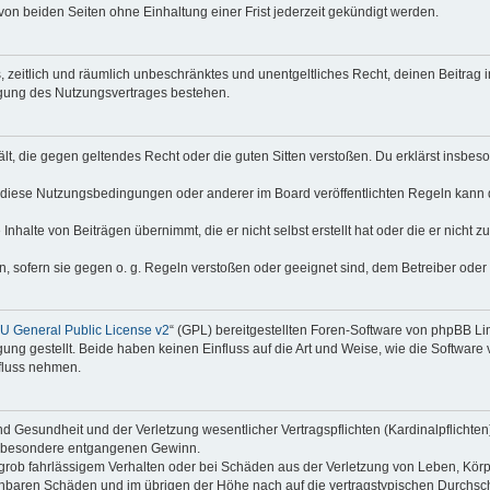
on beiden Seiten ohne Einhaltung einer Frist jederzeit gekündigt werden.
hes, zeitlich und räumlich unbeschränktes und unentgeltliches Recht, deinen Beitra
igung des Nutzungsvertrages bestehen.
thält, die gegen geltendes Recht oder die guten Sitten verstoßen. Du erklärst insbe
 diese Nutzungsbedingungen oder anderer im Board veröffentlichten Regeln kann 
Inhalte von Beiträgen übernimmt, die er nicht selbst erstellt hat oder die er nicht
n, sofern sie gegen o. g. Regeln verstoßen oder geeignet sind, dem Betreiber ode
 General Public License v2
“ (GPL) bereitgestellten Foren-Software von phpBB Lim
gung gestellt. Beide haben keinen Einfluss auf die Art und Weise, wie die Softwar
nfluss nehmen.
 Gesundheit und der Verletzung wesentlicher Vertragspflichten (Kardinalpflichten) 
 insbesondere entgangenen Gewinn.
grob fahrlässigem Verhalten oder bei Schäden aus der Verletzung von Leben, Körp
sehbaren Schäden und im übrigen der Höhe nach auf die vertragstypischen Durchsch