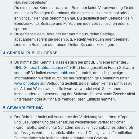
Hausverbot erteilen.
Du nimmst zur Kenntnis, dass der Betreiber keine Verantwortung für die
Inhalte von Beiträgen übernimmt, die er nicht selbst erstellt hat oder die
er nicht zur Kenntnis genommen hat. Du gestattest dem Betreiber, dein
Benutzerkonto, Beiträge und Funktionen jederzeit zu löschen oder zu
sperren.
Du gestattest dem Betreiber darüber hinaus, deine Beiträge
abzuändern, sofern sie gegen o. g. Regeln verstoßen oder geeignet
sind, dem Betreiber oder einem Dritten Schaden zuzufügen.
4. GENERAL PUBLIC LICENSE
Du nimmst zur Kenntnis, dass es sich bei phpBB um eine unter der „
GNU General Public License v2
“ (GPL) bereitgestellten Foren-Software
von phpBB Limited (
www.phpbb.com
) handelt; deutschsprachige
Informationen werden durch die deutschsprachige Community unter
www.phpbb.de
zur Verfügung gestellt. Beide haben keinen Einfluss auf
die Art und Weise, wie die Software verwendet wird. Sie können
insbesondere die Verwendung der Software für bestimmte Zwecke nicht
untersagen oder auf Inhalte fremder Foren Einfluss nehmen.
5. GEWÄHRLEISTUNG
Der Betreiber haftet mit Ausnahme der Verletzung von Leben, Körper
und Gesundheit und der Verletzung wesentlicher Vertragspflichten
(Kardinalpflichten) nur für Schäden, die auf ein vorsätzliches oder grob
fahrlässiges Verhalten zurückzuführen sind. Dies gilt auch für mittelbare
Folgeschäden wie insbesondere entgangenen Gewinn.