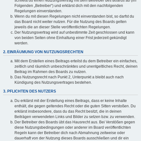
schließt du einen Nutzungsvertrag mit dem Betreiber des Boards ab (im
Folgenden „Betreiber“) und erklärst dich mit den nachfolgenden
Regelungen einverstanden.
Wenn du mit diesen Regelungen nicht einverstanden bist, so darfst du
das Board nicht weiter nutzen. Für die Nutzung des Boards gelten
jeweils die an dieser Stelle veröffentlichten Regelungen.
Der Nutzungsvertrag wird auf unbestimmte Zeit geschlossen und kann
von beiden Seiten ohne Einhaltung einer Frist jederzeit gekündigt
werden.
2. EINRÄUMUNG VON NUTZUNGSRECHTEN
Mit dem Erstellen eines Beitrags erteilst du dem Betreiber ein einfaches,
zeitlich und räumlich unbeschränktes und unentgeltliches Recht, deinen
Beitrag im Rahmen des Boards zu nutzen.
Das Nutzungsrecht nach Punkt 2, Unterpunkt a bleibt auch nach
Kündigung des Nutzungsvertrages bestehen.
3. PFLICHTEN DES NUTZERS
Du erklärst mit der Erstellung eines Beitrags, dass er keine Inhalte
enthält, die gegen geltendes Recht oder die guten Sitten verstoßen. Du
erklärst insbesondere, dass du das Recht besitzt, die in deinen
Beiträgen verwendeten Links und Bilder zu setzen bzw. zu verwenden.
Der Betreiber des Boards übt das Hausrecht aus. Bei Verstößen gegen
diese Nutzungsbedingungen oder anderer im Board veröffentlichten
Regeln kann der Betreiber dich nach Abmahnung zeitweise oder
dauerhaft von der Nutzung dieses Boards ausschließen und dir ein