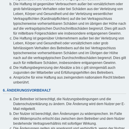
Die Haftung ist gegenüber Verbrauchern außer bei vorsätzlichem oder
grob fahrlässigem Verhalten oder bei Schäden aus der Verletzung von
Leben, Körper und Gesundheit und der Verletzung wesentlicher
Vertragspflichten (Kardinalpflichten) auf die bei Vertragsschluss
typischerweise vorhersehbaren Schäden und im übrigen der Höhe nach
auf die vertragstypischen Durchschnittsschäden begrenzt. Dies gilt auch
für mittelbare Folgeschäden wie insbesondere entgangenen Gewinn.
Die Haftung ist gegenüber Unternehmern außer bei der Verletzung von
Leben, Körper und Gesundheit oder vorsätzlichem oder grob
fahrlässigem Verhalten des Betreibers auf die bei Vertragsschluss
typischerweise vorhersehbaren Schäden und im Übrigen der Höhe
nach auf die vertragstypischen Durchschnittsschäden begrenzt. Dies gilt
auch für mittelbare Schäden, insbesondere entgangenen Gewinn.
Die Haftungsbegrenzung der Absätze a bis c gilt sinngemäß auch
zugunsten der Mitarbeiter und Erfüllungsgehilfen des Betreibers.
Ansprüche für eine Haftung aus zwingendem nationalem Recht bleiben
unberührt.
6. ÄNDERUNGSVORBEHALT
Der Betreiber ist berechtigt, die Nutzungsbedingungen und die
Datenschutzerklärung zu ändern. Die Änderung wird dem Nutzer per E-
Mail mitgeteilt.
Der Nutzer ist berechtigt, den Änderungen zu widersprechen. Im Falle
des Widerspruchs erlischt das zwischen dem Betreiber und dem Nutzer
bestehende Vertragsverhältnis mit sofortiger Wirkung.
Die Änderungen gelten als anerkannt und verbindlich, wenn der Nutzer