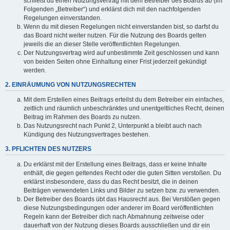
schließt du einen Nutzungsvertrag mit dem Betreiber des Boards ab (im
Folgenden „Betreiber“) und erklärst dich mit den nachfolgenden
Regelungen einverstanden.
Wenn du mit diesen Regelungen nicht einverstanden bist, so darfst du
das Board nicht weiter nutzen. Für die Nutzung des Boards gelten
jeweils die an dieser Stelle veröffentlichten Regelungen.
Der Nutzungsvertrag wird auf unbestimmte Zeit geschlossen und kann
von beiden Seiten ohne Einhaltung einer Frist jederzeit gekündigt
werden.
2. EINRÄUMUNG VON NUTZUNGSRECHTEN
Mit dem Erstellen eines Beitrags erteilst du dem Betreiber ein einfaches,
zeitlich und räumlich unbeschränktes und unentgeltliches Recht, deinen
Beitrag im Rahmen des Boards zu nutzen.
Das Nutzungsrecht nach Punkt 2, Unterpunkt a bleibt auch nach
Kündigung des Nutzungsvertrages bestehen.
3. PFLICHTEN DES NUTZERS
Du erklärst mit der Erstellung eines Beitrags, dass er keine Inhalte
enthält, die gegen geltendes Recht oder die guten Sitten verstoßen. Du
erklärst insbesondere, dass du das Recht besitzt, die in deinen
Beiträgen verwendeten Links und Bilder zu setzen bzw. zu verwenden.
Der Betreiber des Boards übt das Hausrecht aus. Bei Verstößen gegen
diese Nutzungsbedingungen oder anderer im Board veröffentlichten
Regeln kann der Betreiber dich nach Abmahnung zeitweise oder
dauerhaft von der Nutzung dieses Boards ausschließen und dir ein