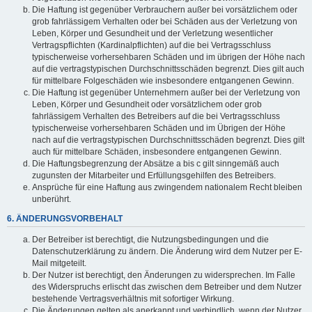
Die Haftung ist gegenüber Verbrauchern außer bei vorsätzlichem oder
grob fahrlässigem Verhalten oder bei Schäden aus der Verletzung von
Leben, Körper und Gesundheit und der Verletzung wesentlicher
Vertragspflichten (Kardinalpflichten) auf die bei Vertragsschluss
typischerweise vorhersehbaren Schäden und im übrigen der Höhe nach
auf die vertragstypischen Durchschnittsschäden begrenzt. Dies gilt auch
für mittelbare Folgeschäden wie insbesondere entgangenen Gewinn.
Die Haftung ist gegenüber Unternehmern außer bei der Verletzung von
Leben, Körper und Gesundheit oder vorsätzlichem oder grob
fahrlässigem Verhalten des Betreibers auf die bei Vertragsschluss
typischerweise vorhersehbaren Schäden und im Übrigen der Höhe
nach auf die vertragstypischen Durchschnittsschäden begrenzt. Dies gilt
auch für mittelbare Schäden, insbesondere entgangenen Gewinn.
Die Haftungsbegrenzung der Absätze a bis c gilt sinngemäß auch
zugunsten der Mitarbeiter und Erfüllungsgehilfen des Betreibers.
Ansprüche für eine Haftung aus zwingendem nationalem Recht bleiben
unberührt.
6. ÄNDERUNGSVORBEHALT
Der Betreiber ist berechtigt, die Nutzungsbedingungen und die
Datenschutzerklärung zu ändern. Die Änderung wird dem Nutzer per E-
Mail mitgeteilt.
Der Nutzer ist berechtigt, den Änderungen zu widersprechen. Im Falle
des Widerspruchs erlischt das zwischen dem Betreiber und dem Nutzer
bestehende Vertragsverhältnis mit sofortiger Wirkung.
Die Änderungen gelten als anerkannt und verbindlich, wenn der Nutzer