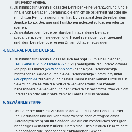
Hausverbot erteilen.
Du nimmst zur Kenntnis, dass der Betreiber keine Verantwortung für die
Inhalte von Beiträgen übernimmt, die er nicht selbst erstellt hat oder die
er nicht zur Kenntnis genommen hat. Du gestattest dem Betreiber, dein
Benutzerkonto, Beiträge und Funktionen jederzeit zu löschen oder zu
sperren.
Du gestattest dem Betreiber darüber hinaus, deine Beiträge
abzuändern, sofern sie gegen o. g. Regeln verstoßen oder geeignet
sind, dem Betreiber oder einem Dritten Schaden zuzufügen.
4. GENERAL PUBLIC LICENSE
Du nimmst zur Kenntnis, dass es sich bei phpBB um eine unter der „
GNU General Public License v2
“ (GPL) bereitgestellten Foren-Software
von phpBB Limited (
www.phpbb.com
) handelt; deutschsprachige
Informationen werden durch die deutschsprachige Community unter
www.phpbb.de
zur Verfügung gestellt. Beide haben keinen Einfluss auf
die Art und Weise, wie die Software verwendet wird. Sie können
insbesondere die Verwendung der Software für bestimmte Zwecke nicht
untersagen oder auf Inhalte fremder Foren Einfluss nehmen.
5. GEWÄHRLEISTUNG
Der Betreiber haftet mit Ausnahme der Verletzung von Leben, Körper
und Gesundheit und der Verletzung wesentlicher Vertragspflichten
(Kardinalpflichten) nur für Schäden, die auf ein vorsätzliches oder grob
fahrlässiges Verhalten zurückzuführen sind. Dies gilt auch für mittelbare
Folgeschäden wie insbesondere entgangenen Gewinn.