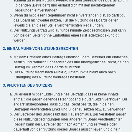
schließt du einen Nutzungsvertrag mit dem Betreiber des Boards ab (im
Folgenden „Betreiber“) und erklärst dich mit den nachfolgenden
Regelungen einverstanden.
Wenn du mit diesen Regelungen nicht einverstanden bist, so darfst du
das Board nicht weiter nutzen. Für die Nutzung des Boards gelten
jeweils die an dieser Stelle veröffentlichten Regelungen.
Der Nutzungsvertrag wird auf unbestimmte Zeit geschlossen und kann
von beiden Seiten ohne Einhaltung einer Frist jederzeit gekündigt
werden.
2. EINRÄUMUNG VON NUTZUNGSRECHTEN
Mit dem Erstellen eines Beitrags erteilst du dem Betreiber ein einfaches,
zeitlich und räumlich unbeschränktes und unentgeltliches Recht, deinen
Beitrag im Rahmen des Boards zu nutzen.
Das Nutzungsrecht nach Punkt 2, Unterpunkt a bleibt auch nach
Kündigung des Nutzungsvertrages bestehen.
3. PFLICHTEN DES NUTZERS
Du erklärst mit der Erstellung eines Beitrags, dass er keine Inhalte
enthält, die gegen geltendes Recht oder die guten Sitten verstoßen. Du
erklärst insbesondere, dass du das Recht besitzt, die in deinen
Beiträgen verwendeten Links und Bilder zu setzen bzw. zu verwenden.
Der Betreiber des Boards übt das Hausrecht aus. Bei Verstößen gegen
diese Nutzungsbedingungen oder anderer im Board veröffentlichten
Regeln kann der Betreiber dich nach Abmahnung zeitweise oder
dauerhaft von der Nutzung dieses Boards ausschließen und dir ein