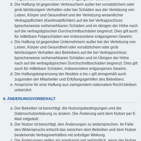
Die Haftung ist gegenüber Verbrauchern außer bei vorsätzlichem oder
grob fahrlässigem Verhalten oder bei Schäden aus der Verletzung von
Leben, Körper und Gesundheit und der Verletzung wesentlicher
Vertragspflichten (Kardinalpflichten) auf die bei Vertragsschluss
typischerweise vorhersehbaren Schäden und im übrigen der Höhe nach
auf die vertragstypischen Durchschnittsschäden begrenzt. Dies gilt auch
für mittelbare Folgeschäden wie insbesondere entgangenen Gewinn.
Die Haftung ist gegenüber Unternehmern außer bei der Verletzung von
Leben, Körper und Gesundheit oder vorsätzlichem oder grob
fahrlässigem Verhalten des Betreibers auf die bei Vertragsschluss
typischerweise vorhersehbaren Schäden und im Übrigen der Höhe
nach auf die vertragstypischen Durchschnittsschäden begrenzt. Dies gilt
auch für mittelbare Schäden, insbesondere entgangenen Gewinn.
Die Haftungsbegrenzung der Absätze a bis c gilt sinngemäß auch
zugunsten der Mitarbeiter und Erfüllungsgehilfen des Betreibers.
Ansprüche für eine Haftung aus zwingendem nationalem Recht bleiben
unberührt.
6. ÄNDERUNGSVORBEHALT
Der Betreiber ist berechtigt, die Nutzungsbedingungen und die
Datenschutzerklärung zu ändern. Die Änderung wird dem Nutzer per E-
Mail mitgeteilt.
Der Nutzer ist berechtigt, den Änderungen zu widersprechen. Im Falle
des Widerspruchs erlischt das zwischen dem Betreiber und dem Nutzer
bestehende Vertragsverhältnis mit sofortiger Wirkung.
Die Änderungen gelten als anerkannt und verbindlich, wenn der Nutzer