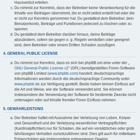
Hausverbot erteilen.
Du nimmst zur Kenntnis, dass der Betreiber keine Verantwortung für die
Inhalte von Beiträgen übernimmt, die er nicht selbst erstellt hat oder die
er nicht zur Kenntnis genommen hat. Du gestattest dem Betreiber, dein
Benutzerkonto, Beiträge und Funktionen jederzeit zu löschen oder zu
sperren.
Du gestattest dem Betreiber darüber hinaus, deine Beiträge
abzuändern, sofern sie gegen o. g. Regeln verstoßen oder geeignet
sind, dem Betreiber oder einem Dritten Schaden zuzufügen.
4. GENERAL PUBLIC LICENSE
Du nimmst zur Kenntnis, dass es sich bei phpBB um eine unter der „
GNU General Public License v2
“ (GPL) bereitgestellten Foren-Software
von phpBB Limited (
www.phpbb.com
) handelt; deutschsprachige
Informationen werden durch die deutschsprachige Community unter
www.phpbb.de
zur Verfügung gestellt. Beide haben keinen Einfluss auf
die Art und Weise, wie die Software verwendet wird. Sie können
insbesondere die Verwendung der Software für bestimmte Zwecke nicht
untersagen oder auf Inhalte fremder Foren Einfluss nehmen.
5. GEWÄHRLEISTUNG
Der Betreiber haftet mit Ausnahme der Verletzung von Leben, Körper
und Gesundheit und der Verletzung wesentlicher Vertragspflichten
(Kardinalpflichten) nur für Schäden, die auf ein vorsätzliches oder grob
fahrlässiges Verhalten zurückzuführen sind. Dies gilt auch für mittelbare
Folgeschäden wie insbesondere entgangenen Gewinn.