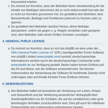
Hausverbot erteilen.
Du nimmst zur Kenntnis, dass der Betreiber keine Verantwortung für die
Inhalte von Beiträgen übernimmt, die er nicht selbst erstellt hat oder die
er nicht zur Kenntnis genommen hat. Du gestattest dem Betreiber, dein
Benutzerkonto, Beiträge und Funktionen jederzeit zu löschen oder zu
sperren.
Du gestattest dem Betreiber darüber hinaus, deine Beiträge
abzuändern, sofern sie gegen o. g. Regeln verstoßen oder geeignet
sind, dem Betreiber oder einem Dritten Schaden zuzufügen.
4. GENERAL PUBLIC LICENSE
Du nimmst zur Kenntnis, dass es sich bei phpBB um eine unter der „
GNU General Public License v2
“ (GPL) bereitgestellten Foren-Software
von phpBB Limited (
www.phpbb.com
) handelt; deutschsprachige
Informationen werden durch die deutschsprachige Community unter
www.phpbb.de
zur Verfügung gestellt. Beide haben keinen Einfluss auf
die Art und Weise, wie die Software verwendet wird. Sie können
insbesondere die Verwendung der Software für bestimmte Zwecke nicht
untersagen oder auf Inhalte fremder Foren Einfluss nehmen.
5. GEWÄHRLEISTUNG
Der Betreiber haftet mit Ausnahme der Verletzung von Leben, Körper
und Gesundheit und der Verletzung wesentlicher Vertragspflichten
(Kardinalpflichten) nur für Schäden, die auf ein vorsätzliches oder grob
fahrlässiges Verhalten zurückzuführen sind. Dies gilt auch für mittelbare
Folgeschäden wie insbesondere entgangenen Gewinn.