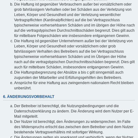
Die Haftung ist gegenüber Verbrauchern außer bei vorsätzlichem oder
grob fahrlässigem Verhalten oder bei Schäden aus der Verletzung von
Leben, Körper und Gesundheit und der Verletzung wesentlicher
Vertragspflichten (Kardinalpflichten) auf die bei Vertragsschluss
typischerweise vorhersehbaren Schäden und im übrigen der Höhe nach
auf die vertragstypischen Durchschnittsschäden begrenzt. Dies gilt auch
für mittelbare Folgeschäden wie insbesondere entgangenen Gewinn.
Die Haftung ist gegenüber Unternehmern außer bei der Verletzung von
Leben, Körper und Gesundheit oder vorsätzlichem oder grob
fahrlässigem Verhalten des Betreibers auf die bei Vertragsschluss
typischerweise vorhersehbaren Schäden und im Übrigen der Höhe
nach auf die vertragstypischen Durchschnittsschäden begrenzt. Dies gilt
auch für mittelbare Schäden, insbesondere entgangenen Gewinn.
Die Haftungsbegrenzung der Absätze a bis c gilt sinngemäß auch
zugunsten der Mitarbeiter und Erfüllungsgehilfen des Betreibers.
Ansprüche für eine Haftung aus zwingendem nationalem Recht bleiben
unberührt.
6. ÄNDERUNGSVORBEHALT
Der Betreiber ist berechtigt, die Nutzungsbedingungen und die
Datenschutzerklärung zu ändern. Die Änderung wird dem Nutzer per E-
Mail mitgeteilt.
Der Nutzer ist berechtigt, den Änderungen zu widersprechen. Im Falle
des Widerspruchs erlischt das zwischen dem Betreiber und dem Nutzer
bestehende Vertragsverhältnis mit sofortiger Wirkung.
Die Änderungen gelten als anerkannt und verbindlich, wenn der Nutzer