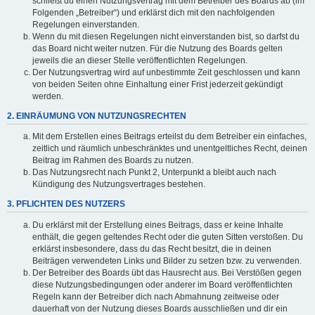
schließt du einen Nutzungsvertrag mit dem Betreiber des Boards ab (im
Folgenden „Betreiber“) und erklärst dich mit den nachfolgenden
Regelungen einverstanden.
Wenn du mit diesen Regelungen nicht einverstanden bist, so darfst du
das Board nicht weiter nutzen. Für die Nutzung des Boards gelten
jeweils die an dieser Stelle veröffentlichten Regelungen.
Der Nutzungsvertrag wird auf unbestimmte Zeit geschlossen und kann
von beiden Seiten ohne Einhaltung einer Frist jederzeit gekündigt
werden.
2. EINRÄUMUNG VON NUTZUNGSRECHTEN
Mit dem Erstellen eines Beitrags erteilst du dem Betreiber ein einfaches,
zeitlich und räumlich unbeschränktes und unentgeltliches Recht, deinen
Beitrag im Rahmen des Boards zu nutzen.
Das Nutzungsrecht nach Punkt 2, Unterpunkt a bleibt auch nach
Kündigung des Nutzungsvertrages bestehen.
3. PFLICHTEN DES NUTZERS
Du erklärst mit der Erstellung eines Beitrags, dass er keine Inhalte
enthält, die gegen geltendes Recht oder die guten Sitten verstoßen. Du
erklärst insbesondere, dass du das Recht besitzt, die in deinen
Beiträgen verwendeten Links und Bilder zu setzen bzw. zu verwenden.
Der Betreiber des Boards übt das Hausrecht aus. Bei Verstößen gegen
diese Nutzungsbedingungen oder anderer im Board veröffentlichten
Regeln kann der Betreiber dich nach Abmahnung zeitweise oder
dauerhaft von der Nutzung dieses Boards ausschließen und dir ein