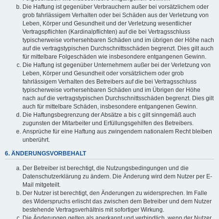
Die Haftung ist gegenüber Verbrauchern außer bei vorsätzlichem oder
grob fahrlässigem Verhalten oder bei Schäden aus der Verletzung von
Leben, Körper und Gesundheit und der Verletzung wesentlicher
Vertragspflichten (Kardinalpflichten) auf die bei Vertragsschluss
typischerweise vorhersehbaren Schäden und im übrigen der Höhe nach
auf die vertragstypischen Durchschnittsschäden begrenzt. Dies gilt auch
für mittelbare Folgeschäden wie insbesondere entgangenen Gewinn.
Die Haftung ist gegenüber Unternehmern außer bei der Verletzung von
Leben, Körper und Gesundheit oder vorsätzlichem oder grob
fahrlässigem Verhalten des Betreibers auf die bei Vertragsschluss
typischerweise vorhersehbaren Schäden und im Übrigen der Höhe
nach auf die vertragstypischen Durchschnittsschäden begrenzt. Dies gilt
auch für mittelbare Schäden, insbesondere entgangenen Gewinn.
Die Haftungsbegrenzung der Absätze a bis c gilt sinngemäß auch
zugunsten der Mitarbeiter und Erfüllungsgehilfen des Betreibers.
Ansprüche für eine Haftung aus zwingendem nationalem Recht bleiben
unberührt.
6. ÄNDERUNGSVORBEHALT
Der Betreiber ist berechtigt, die Nutzungsbedingungen und die
Datenschutzerklärung zu ändern. Die Änderung wird dem Nutzer per E-
Mail mitgeteilt.
Der Nutzer ist berechtigt, den Änderungen zu widersprechen. Im Falle
des Widerspruchs erlischt das zwischen dem Betreiber und dem Nutzer
bestehende Vertragsverhältnis mit sofortiger Wirkung.
Die Änderungen gelten als anerkannt und verbindlich, wenn der Nutzer