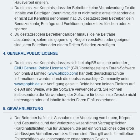
Hausverbot erteilen.
Du nimmst zur Kenntnis, dass der Betreiber keine Verantwortung für die
Inhalte von Beiträgen übernimmt, die er nicht selbst erstellt hat oder die
er nicht zur Kenntnis genommen hat. Du gestattest dem Betreiber, dein
Benutzerkonto, Beiträge und Funktionen jederzeit zu löschen oder zu
sperren.
Du gestattest dem Betreiber darüber hinaus, deine Beiträge
abzuändern, sofern sie gegen o. g. Regeln verstoßen oder geeignet
sind, dem Betreiber oder einem Dritten Schaden zuzufügen.
4. GENERAL PUBLIC LICENSE
Du nimmst zur Kenntnis, dass es sich bei phpBB um eine unter der „
GNU General Public License v2
“ (GPL) bereitgestellten Foren-Software
von phpBB Limited (
www.phpbb.com
) handelt; deutschsprachige
Informationen werden durch die deutschsprachige Community unter
www.phpbb.de
zur Verfügung gestellt. Beide haben keinen Einfluss auf
die Art und Weise, wie die Software verwendet wird. Sie können
insbesondere die Verwendung der Software für bestimmte Zwecke nicht
untersagen oder auf Inhalte fremder Foren Einfluss nehmen.
5. GEWÄHRLEISTUNG
Der Betreiber haftet mit Ausnahme der Verletzung von Leben, Körper
und Gesundheit und der Verletzung wesentlicher Vertragspflichten
(Kardinalpflichten) nur für Schäden, die auf ein vorsätzliches oder grob
fahrlässiges Verhalten zurückzuführen sind. Dies gilt auch für mittelbare
Folgeschäden wie insbesondere entgangenen Gewinn.