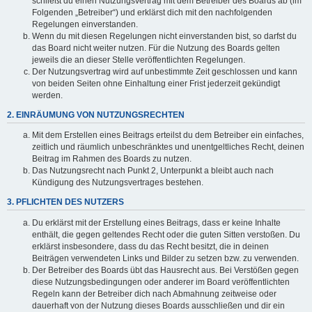
schließt du einen Nutzungsvertrag mit dem Betreiber des Boards ab (im
Folgenden „Betreiber“) und erklärst dich mit den nachfolgenden
Regelungen einverstanden.
Wenn du mit diesen Regelungen nicht einverstanden bist, so darfst du
das Board nicht weiter nutzen. Für die Nutzung des Boards gelten
jeweils die an dieser Stelle veröffentlichten Regelungen.
Der Nutzungsvertrag wird auf unbestimmte Zeit geschlossen und kann
von beiden Seiten ohne Einhaltung einer Frist jederzeit gekündigt
werden.
2. EINRÄUMUNG VON NUTZUNGSRECHTEN
Mit dem Erstellen eines Beitrags erteilst du dem Betreiber ein einfaches,
zeitlich und räumlich unbeschränktes und unentgeltliches Recht, deinen
Beitrag im Rahmen des Boards zu nutzen.
Das Nutzungsrecht nach Punkt 2, Unterpunkt a bleibt auch nach
Kündigung des Nutzungsvertrages bestehen.
3. PFLICHTEN DES NUTZERS
Du erklärst mit der Erstellung eines Beitrags, dass er keine Inhalte
enthält, die gegen geltendes Recht oder die guten Sitten verstoßen. Du
erklärst insbesondere, dass du das Recht besitzt, die in deinen
Beiträgen verwendeten Links und Bilder zu setzen bzw. zu verwenden.
Der Betreiber des Boards übt das Hausrecht aus. Bei Verstößen gegen
diese Nutzungsbedingungen oder anderer im Board veröffentlichten
Regeln kann der Betreiber dich nach Abmahnung zeitweise oder
dauerhaft von der Nutzung dieses Boards ausschließen und dir ein