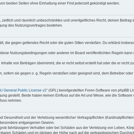
on beiden Seiten ohne Einhaltung einer Frist jederzeit gekündigt werden.
hes, zeitlich und räumlich unbeschränktes und unentgeltliches Recht, deinen Beitra
igung des Nutzungsvertrages bestehen.
thält, die gegen geltendes Recht oder die guten Sitten verstoßen. Du erklärst insbe
 diese Nutzungsbedingungen oder anderer im Board veröffentlichten Regeln kann 
Inhalte von Beiträgen übernimmt, die er nicht selbst erstellt hat oder die er nicht
n, sofern sie gegen o. g. Regeln verstoßen oder geeignet sind, dem Betreiber ode
 General Public License v2
“ (GPL) bereitgestellten Foren-Software von phpBB Lim
gung gestellt. Beide haben keinen Einfluss auf die Art und Weise, wie die Softwar
nfluss nehmen.
 Gesundheit und der Verletzung wesentlicher Vertragspflichten (Kardinalpflichten) 
 insbesondere entgangenen Gewinn.
grob fahrlässigem Verhalten oder bei Schäden aus der Verletzung von Leben, Körp
sehbaren Schäden und im übrigen der Höhe nach auf die vertragstypischen Durchsch