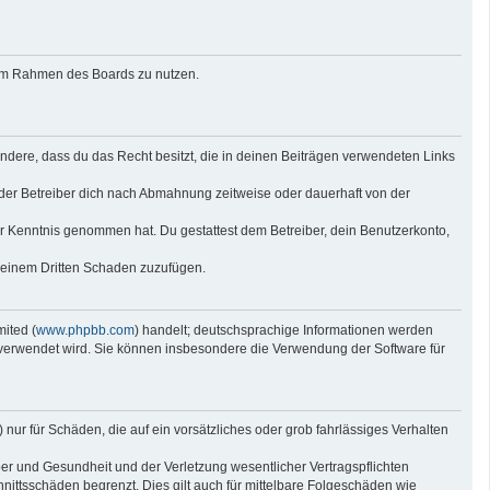
g im Rahmen des Boards zu nutzen.
sondere, dass du das Recht besitzt, die in deinen Beiträgen verwendeten Links
der Betreiber dich nach Abmahnung zeitweise oder dauerhaft von der
 zur Kenntnis genommen hat. Du gestattest dem Betreiber, dein Benutzerkonto,
r einem Dritten Schaden zuzufügen.
ited (
www.phpbb.com
) handelt; deutschsprachige Informationen werden
e verwendet wird. Sie können insbesondere die Verwendung der Software für
nur für Schäden, die auf ein vorsätzliches oder grob fahrlässiges Verhalten
er und Gesundheit und der Verletzung wesentlicher Vertragspflichten
nittsschäden begrenzt. Dies gilt auch für mittelbare Folgeschäden wie