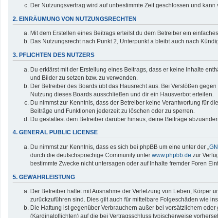
Der Nutzungsvertrag wird auf unbestimmte Zeit geschlossen und kann v
2. EINRÄUMUNG VON NUTZUNGSRECHTEN
Mit dem Erstellen eines Beitrags erteilst du dem Betreiber ein einfac
Das Nutzungsrecht nach Punkt 2, Unterpunkt a bleibt auch nach Künd
3. PFLICHTEN DES NUTZERS
Du erklärst mit der Erstellung eines Beitrags, dass er keine Inhalte en
und Bilder zu setzen bzw. zu verwenden.
Der Betreiber des Boards übt das Hausrecht aus. Bei Verstößen gegen
Nutzung dieses Boards ausschließen und dir ein Hausverbot erteilen.
Du nimmst zur Kenntnis, dass der Betreiber keine Verantwortung für die 
Beiträge und Funktionen jederzeit zu löschen oder zu sperren.
Du gestattest dem Betreiber darüber hinaus, deine Beiträge abzuänder
4. GENERAL PUBLIC LICENSE
Du nimmst zur Kenntnis, dass es sich bei phpBB um eine unter der „
GNU
durch die deutschsprachige Community unter
www.phpbb.de
zur Verfü
bestimmte Zwecke nicht untersagen oder auf Inhalte fremder Foren Ei
5. GEWÄHRLEISTUNG
Der Betreiber haftet mit Ausnahme der Verletzung von Leben, Körper und
zurückzuführen sind. Dies gilt auch für mittelbare Folgeschäden wie
Die Haftung ist gegenüber Verbrauchern außer bei vorsätzlichem oder 
(Kardinalpflichten) auf die bei Vertragsschluss typischerweise vorher