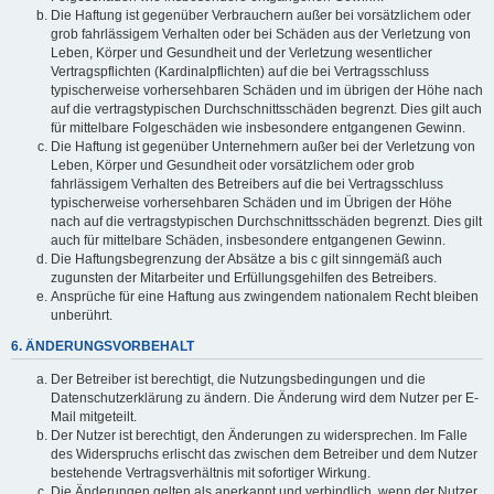
Die Haftung ist gegenüber Verbrauchern außer bei vorsätzlichem oder
grob fahrlässigem Verhalten oder bei Schäden aus der Verletzung von
Leben, Körper und Gesundheit und der Verletzung wesentlicher
Vertragspflichten (Kardinalpflichten) auf die bei Vertragsschluss
typischerweise vorhersehbaren Schäden und im übrigen der Höhe nach
auf die vertragstypischen Durchschnittsschäden begrenzt. Dies gilt auch
für mittelbare Folgeschäden wie insbesondere entgangenen Gewinn.
Die Haftung ist gegenüber Unternehmern außer bei der Verletzung von
Leben, Körper und Gesundheit oder vorsätzlichem oder grob
fahrlässigem Verhalten des Betreibers auf die bei Vertragsschluss
typischerweise vorhersehbaren Schäden und im Übrigen der Höhe
nach auf die vertragstypischen Durchschnittsschäden begrenzt. Dies gilt
auch für mittelbare Schäden, insbesondere entgangenen Gewinn.
Die Haftungsbegrenzung der Absätze a bis c gilt sinngemäß auch
zugunsten der Mitarbeiter und Erfüllungsgehilfen des Betreibers.
Ansprüche für eine Haftung aus zwingendem nationalem Recht bleiben
unberührt.
6. ÄNDERUNGSVORBEHALT
Der Betreiber ist berechtigt, die Nutzungsbedingungen und die
Datenschutzerklärung zu ändern. Die Änderung wird dem Nutzer per E-
Mail mitgeteilt.
Der Nutzer ist berechtigt, den Änderungen zu widersprechen. Im Falle
des Widerspruchs erlischt das zwischen dem Betreiber und dem Nutzer
bestehende Vertragsverhältnis mit sofortiger Wirkung.
Die Änderungen gelten als anerkannt und verbindlich, wenn der Nutzer