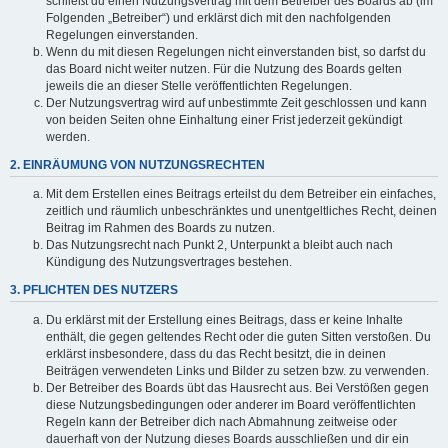
schließt du einen Nutzungsvertrag mit dem Betreiber des Boards ab (im
Folgenden „Betreiber“) und erklärst dich mit den nachfolgenden
Regelungen einverstanden.
Wenn du mit diesen Regelungen nicht einverstanden bist, so darfst du
das Board nicht weiter nutzen. Für die Nutzung des Boards gelten
jeweils die an dieser Stelle veröffentlichten Regelungen.
Der Nutzungsvertrag wird auf unbestimmte Zeit geschlossen und kann
von beiden Seiten ohne Einhaltung einer Frist jederzeit gekündigt
werden.
2. EINRÄUMUNG VON NUTZUNGSRECHTEN
Mit dem Erstellen eines Beitrags erteilst du dem Betreiber ein einfaches,
zeitlich und räumlich unbeschränktes und unentgeltliches Recht, deinen
Beitrag im Rahmen des Boards zu nutzen.
Das Nutzungsrecht nach Punkt 2, Unterpunkt a bleibt auch nach
Kündigung des Nutzungsvertrages bestehen.
3. PFLICHTEN DES NUTZERS
Du erklärst mit der Erstellung eines Beitrags, dass er keine Inhalte
enthält, die gegen geltendes Recht oder die guten Sitten verstoßen. Du
erklärst insbesondere, dass du das Recht besitzt, die in deinen
Beiträgen verwendeten Links und Bilder zu setzen bzw. zu verwenden.
Der Betreiber des Boards übt das Hausrecht aus. Bei Verstößen gegen
diese Nutzungsbedingungen oder anderer im Board veröffentlichten
Regeln kann der Betreiber dich nach Abmahnung zeitweise oder
dauerhaft von der Nutzung dieses Boards ausschließen und dir ein