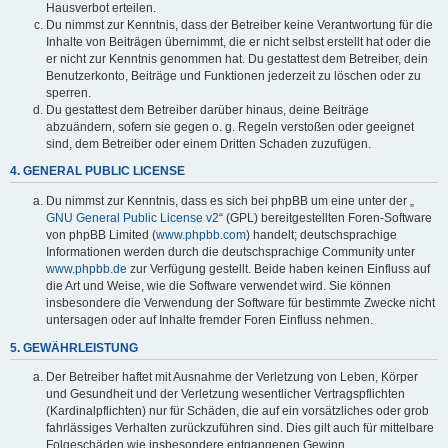
Hausverbot erteilen.
Du nimmst zur Kenntnis, dass der Betreiber keine Verantwortung für die
Inhalte von Beiträgen übernimmt, die er nicht selbst erstellt hat oder die
er nicht zur Kenntnis genommen hat. Du gestattest dem Betreiber, dein
Benutzerkonto, Beiträge und Funktionen jederzeit zu löschen oder zu
sperren.
Du gestattest dem Betreiber darüber hinaus, deine Beiträge
abzuändern, sofern sie gegen o. g. Regeln verstoßen oder geeignet
sind, dem Betreiber oder einem Dritten Schaden zuzufügen.
4. GENERAL PUBLIC LICENSE
Du nimmst zur Kenntnis, dass es sich bei phpBB um eine unter der „
GNU General Public License v2
“ (GPL) bereitgestellten Foren-Software
von phpBB Limited (
www.phpbb.com
) handelt; deutschsprachige
Informationen werden durch die deutschsprachige Community unter
www.phpbb.de
zur Verfügung gestellt. Beide haben keinen Einfluss auf
die Art und Weise, wie die Software verwendet wird. Sie können
insbesondere die Verwendung der Software für bestimmte Zwecke nicht
untersagen oder auf Inhalte fremder Foren Einfluss nehmen.
5. GEWÄHRLEISTUNG
Der Betreiber haftet mit Ausnahme der Verletzung von Leben, Körper
und Gesundheit und der Verletzung wesentlicher Vertragspflichten
(Kardinalpflichten) nur für Schäden, die auf ein vorsätzliches oder grob
fahrlässiges Verhalten zurückzuführen sind. Dies gilt auch für mittelbare
Folgeschäden wie insbesondere entgangenen Gewinn.