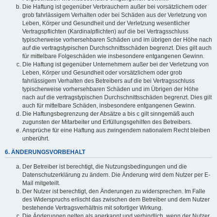
Die Haftung ist gegenüber Verbrauchern außer bei vorsätzlichem oder
grob fahrlässigem Verhalten oder bei Schäden aus der Verletzung von
Leben, Körper und Gesundheit und der Verletzung wesentlicher
Vertragspflichten (Kardinalpflichten) auf die bei Vertragsschluss
typischerweise vorhersehbaren Schäden und im übrigen der Höhe nach
auf die vertragstypischen Durchschnittsschäden begrenzt. Dies gilt auch
für mittelbare Folgeschäden wie insbesondere entgangenen Gewinn.
Die Haftung ist gegenüber Unternehmern außer bei der Verletzung von
Leben, Körper und Gesundheit oder vorsätzlichem oder grob
fahrlässigem Verhalten des Betreibers auf die bei Vertragsschluss
typischerweise vorhersehbaren Schäden und im Übrigen der Höhe
nach auf die vertragstypischen Durchschnittsschäden begrenzt. Dies gilt
auch für mittelbare Schäden, insbesondere entgangenen Gewinn.
Die Haftungsbegrenzung der Absätze a bis c gilt sinngemäß auch
zugunsten der Mitarbeiter und Erfüllungsgehilfen des Betreibers.
Ansprüche für eine Haftung aus zwingendem nationalem Recht bleiben
unberührt.
6. ÄNDERUNGSVORBEHALT
Der Betreiber ist berechtigt, die Nutzungsbedingungen und die
Datenschutzerklärung zu ändern. Die Änderung wird dem Nutzer per E-
Mail mitgeteilt.
Der Nutzer ist berechtigt, den Änderungen zu widersprechen. Im Falle
des Widerspruchs erlischt das zwischen dem Betreiber und dem Nutzer
bestehende Vertragsverhältnis mit sofortiger Wirkung.
Die Änderungen gelten als anerkannt und verbindlich, wenn der Nutzer