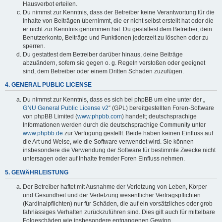
Hausverbot erteilen.
Du nimmst zur Kenntnis, dass der Betreiber keine Verantwortung für die
Inhalte von Beiträgen übernimmt, die er nicht selbst erstellt hat oder die
er nicht zur Kenntnis genommen hat. Du gestattest dem Betreiber, dein
Benutzerkonto, Beiträge und Funktionen jederzeit zu löschen oder zu
sperren.
Du gestattest dem Betreiber darüber hinaus, deine Beiträge
abzuändern, sofern sie gegen o. g. Regeln verstoßen oder geeignet
sind, dem Betreiber oder einem Dritten Schaden zuzufügen.
4. GENERAL PUBLIC LICENSE
Du nimmst zur Kenntnis, dass es sich bei phpBB um eine unter der „
GNU General Public License v2
“ (GPL) bereitgestellten Foren-Software
von phpBB Limited (
www.phpbb.com
) handelt; deutschsprachige
Informationen werden durch die deutschsprachige Community unter
www.phpbb.de
zur Verfügung gestellt. Beide haben keinen Einfluss auf
die Art und Weise, wie die Software verwendet wird. Sie können
insbesondere die Verwendung der Software für bestimmte Zwecke nicht
untersagen oder auf Inhalte fremder Foren Einfluss nehmen.
5. GEWÄHRLEISTUNG
Der Betreiber haftet mit Ausnahme der Verletzung von Leben, Körper
und Gesundheit und der Verletzung wesentlicher Vertragspflichten
(Kardinalpflichten) nur für Schäden, die auf ein vorsätzliches oder grob
fahrlässiges Verhalten zurückzuführen sind. Dies gilt auch für mittelbare
Folgeschäden wie insbesondere entgangenen Gewinn.