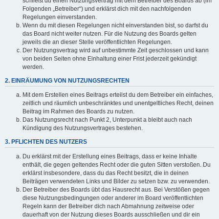
schließt du einen Nutzungsvertrag mit dem Betreiber des Boards ab (im
Folgenden „Betreiber“) und erklärst dich mit den nachfolgenden
Regelungen einverstanden.
Wenn du mit diesen Regelungen nicht einverstanden bist, so darfst du
das Board nicht weiter nutzen. Für die Nutzung des Boards gelten
jeweils die an dieser Stelle veröffentlichten Regelungen.
Der Nutzungsvertrag wird auf unbestimmte Zeit geschlossen und kann
von beiden Seiten ohne Einhaltung einer Frist jederzeit gekündigt
werden.
2. EINRÄUMUNG VON NUTZUNGSRECHTEN
Mit dem Erstellen eines Beitrags erteilst du dem Betreiber ein einfaches,
zeitlich und räumlich unbeschränktes und unentgeltliches Recht, deinen
Beitrag im Rahmen des Boards zu nutzen.
Das Nutzungsrecht nach Punkt 2, Unterpunkt a bleibt auch nach
Kündigung des Nutzungsvertrages bestehen.
3. PFLICHTEN DES NUTZERS
Du erklärst mit der Erstellung eines Beitrags, dass er keine Inhalte
enthält, die gegen geltendes Recht oder die guten Sitten verstoßen. Du
erklärst insbesondere, dass du das Recht besitzt, die in deinen
Beiträgen verwendeten Links und Bilder zu setzen bzw. zu verwenden.
Der Betreiber des Boards übt das Hausrecht aus. Bei Verstößen gegen
diese Nutzungsbedingungen oder anderer im Board veröffentlichten
Regeln kann der Betreiber dich nach Abmahnung zeitweise oder
dauerhaft von der Nutzung dieses Boards ausschließen und dir ein