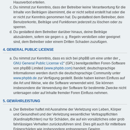
Hausverbot erteilen.
Du nimmst zur Kenntnis, dass der Betreiber keine Verantwortung für die
Inhalte von Beiträgen übernimmt, die er nicht selbst erstellt hat oder die
er nicht zur Kenntnis genommen hat. Du gestattest dem Betreiber, dein
Benutzerkonto, Beiträge und Funktionen jederzeit zu löschen oder zu
sperren.
Du gestattest dem Betreiber darüber hinaus, deine Beiträge
abzuändern, sofern sie gegen o. g. Regeln verstoßen oder geeignet
sind, dem Betreiber oder einem Dritten Schaden zuzufügen.
4. GENERAL PUBLIC LICENSE
Du nimmst zur Kenntnis, dass es sich bei phpBB um eine unter der „
GNU General Public License v2
“ (GPL) bereitgestellten Foren-Software
von phpBB Limited (
www.phpbb.com
) handelt; deutschsprachige
Informationen werden durch die deutschsprachige Community unter
www.phpbb.de
zur Verfügung gestellt. Beide haben keinen Einfluss auf
die Art und Weise, wie die Software verwendet wird. Sie können
insbesondere die Verwendung der Software für bestimmte Zwecke nicht
untersagen oder auf Inhalte fremder Foren Einfluss nehmen.
5. GEWÄHRLEISTUNG
Der Betreiber haftet mit Ausnahme der Verletzung von Leben, Körper
und Gesundheit und der Verletzung wesentlicher Vertragspflichten
(Kardinalpflichten) nur für Schäden, die auf ein vorsätzliches oder grob
fahrlässiges Verhalten zurückzuführen sind. Dies gilt auch für mittelbare
Folgeschäden wie insbesondere entgangenen Gewinn.