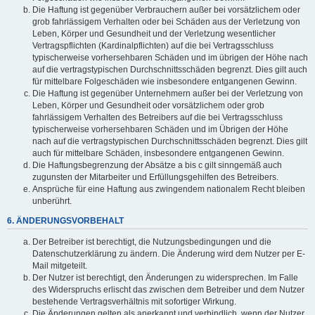
Die Haftung ist gegenüber Verbrauchern außer bei vorsätzlichem oder
grob fahrlässigem Verhalten oder bei Schäden aus der Verletzung von
Leben, Körper und Gesundheit und der Verletzung wesentlicher
Vertragspflichten (Kardinalpflichten) auf die bei Vertragsschluss
typischerweise vorhersehbaren Schäden und im übrigen der Höhe nach
auf die vertragstypischen Durchschnittsschäden begrenzt. Dies gilt auch
für mittelbare Folgeschäden wie insbesondere entgangenen Gewinn.
Die Haftung ist gegenüber Unternehmern außer bei der Verletzung von
Leben, Körper und Gesundheit oder vorsätzlichem oder grob
fahrlässigem Verhalten des Betreibers auf die bei Vertragsschluss
typischerweise vorhersehbaren Schäden und im Übrigen der Höhe
nach auf die vertragstypischen Durchschnittsschäden begrenzt. Dies gilt
auch für mittelbare Schäden, insbesondere entgangenen Gewinn.
Die Haftungsbegrenzung der Absätze a bis c gilt sinngemäß auch
zugunsten der Mitarbeiter und Erfüllungsgehilfen des Betreibers.
Ansprüche für eine Haftung aus zwingendem nationalem Recht bleiben
unberührt.
6. ÄNDERUNGSVORBEHALT
Der Betreiber ist berechtigt, die Nutzungsbedingungen und die
Datenschutzerklärung zu ändern. Die Änderung wird dem Nutzer per E-
Mail mitgeteilt.
Der Nutzer ist berechtigt, den Änderungen zu widersprechen. Im Falle
des Widerspruchs erlischt das zwischen dem Betreiber und dem Nutzer
bestehende Vertragsverhältnis mit sofortiger Wirkung.
Die Änderungen gelten als anerkannt und verbindlich, wenn der Nutzer