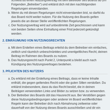
schließt du einen Nutzungsvertrag mit dem Betreiber des Boards ab (im
Folgenden „Betreiber“) und erklärst dich mit den nachfolgenden
Regelungen einverstanden.
Wenn du mit diesen Regelungen nicht einverstanden bist, so darfst du
das Board nicht weiter nutzen. Für die Nutzung des Boards gelten
jeweils die an dieser Stelle veröffentlichten Regelungen.
Der Nutzungsvertrag wird auf unbestimmte Zeit geschlossen und kann
von beiden Seiten ohne Einhaltung einer Frist jederzeit gekündigt
werden.
2. EINRÄUMUNG VON NUTZUNGSRECHTEN
Mit dem Erstellen eines Beitrags erteilst du dem Betreiber ein einfaches,
zeitlich und räumlich unbeschränktes und unentgeltliches Recht, deinen
Beitrag im Rahmen des Boards zu nutzen.
Das Nutzungsrecht nach Punkt 2, Unterpunkt a bleibt auch nach
Kündigung des Nutzungsvertrages bestehen.
3. PFLICHTEN DES NUTZERS
Du erklärst mit der Erstellung eines Beitrags, dass er keine Inhalte
enthält, die gegen geltendes Recht oder die guten Sitten verstoßen. Du
erklärst insbesondere, dass du das Recht besitzt, die in deinen
Beiträgen verwendeten Links und Bilder zu setzen bzw. zu verwenden.
Der Betreiber des Boards übt das Hausrecht aus. Bei Verstößen gegen
diese Nutzungsbedingungen oder anderer im Board veröffentlichten
Regeln kann der Betreiber dich nach Abmahnung zeitweise oder
dauerhaft von der Nutzung dieses Boards ausschließen und dir ein