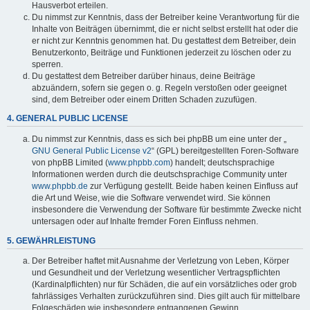
Hausverbot erteilen.
Du nimmst zur Kenntnis, dass der Betreiber keine Verantwortung für die
Inhalte von Beiträgen übernimmt, die er nicht selbst erstellt hat oder die
er nicht zur Kenntnis genommen hat. Du gestattest dem Betreiber, dein
Benutzerkonto, Beiträge und Funktionen jederzeit zu löschen oder zu
sperren.
Du gestattest dem Betreiber darüber hinaus, deine Beiträge
abzuändern, sofern sie gegen o. g. Regeln verstoßen oder geeignet
sind, dem Betreiber oder einem Dritten Schaden zuzufügen.
4. GENERAL PUBLIC LICENSE
Du nimmst zur Kenntnis, dass es sich bei phpBB um eine unter der „
GNU General Public License v2
“ (GPL) bereitgestellten Foren-Software
von phpBB Limited (
www.phpbb.com
) handelt; deutschsprachige
Informationen werden durch die deutschsprachige Community unter
www.phpbb.de
zur Verfügung gestellt. Beide haben keinen Einfluss auf
die Art und Weise, wie die Software verwendet wird. Sie können
insbesondere die Verwendung der Software für bestimmte Zwecke nicht
untersagen oder auf Inhalte fremder Foren Einfluss nehmen.
5. GEWÄHRLEISTUNG
Der Betreiber haftet mit Ausnahme der Verletzung von Leben, Körper
und Gesundheit und der Verletzung wesentlicher Vertragspflichten
(Kardinalpflichten) nur für Schäden, die auf ein vorsätzliches oder grob
fahrlässiges Verhalten zurückzuführen sind. Dies gilt auch für mittelbare
Folgeschäden wie insbesondere entgangenen Gewinn.