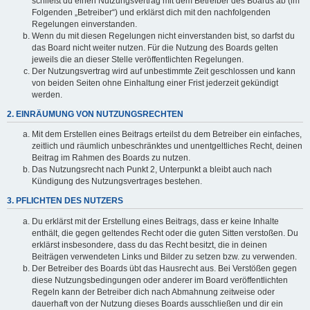
schließt du einen Nutzungsvertrag mit dem Betreiber des Boards ab (im
Folgenden „Betreiber“) und erklärst dich mit den nachfolgenden
Regelungen einverstanden.
Wenn du mit diesen Regelungen nicht einverstanden bist, so darfst du
das Board nicht weiter nutzen. Für die Nutzung des Boards gelten
jeweils die an dieser Stelle veröffentlichten Regelungen.
Der Nutzungsvertrag wird auf unbestimmte Zeit geschlossen und kann
von beiden Seiten ohne Einhaltung einer Frist jederzeit gekündigt
werden.
2. EINRÄUMUNG VON NUTZUNGSRECHTEN
Mit dem Erstellen eines Beitrags erteilst du dem Betreiber ein einfaches,
zeitlich und räumlich unbeschränktes und unentgeltliches Recht, deinen
Beitrag im Rahmen des Boards zu nutzen.
Das Nutzungsrecht nach Punkt 2, Unterpunkt a bleibt auch nach
Kündigung des Nutzungsvertrages bestehen.
3. PFLICHTEN DES NUTZERS
Du erklärst mit der Erstellung eines Beitrags, dass er keine Inhalte
enthält, die gegen geltendes Recht oder die guten Sitten verstoßen. Du
erklärst insbesondere, dass du das Recht besitzt, die in deinen
Beiträgen verwendeten Links und Bilder zu setzen bzw. zu verwenden.
Der Betreiber des Boards übt das Hausrecht aus. Bei Verstößen gegen
diese Nutzungsbedingungen oder anderer im Board veröffentlichten
Regeln kann der Betreiber dich nach Abmahnung zeitweise oder
dauerhaft von der Nutzung dieses Boards ausschließen und dir ein