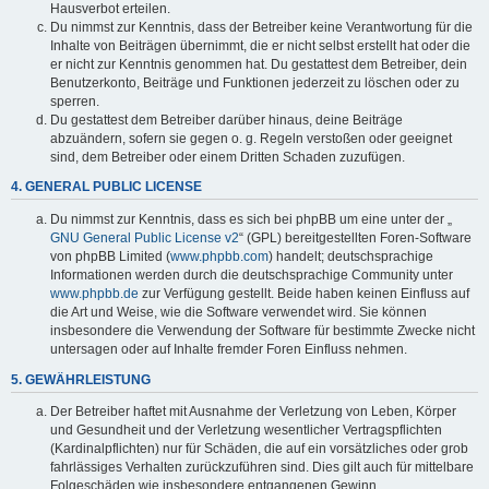
Hausverbot erteilen.
Du nimmst zur Kenntnis, dass der Betreiber keine Verantwortung für die
Inhalte von Beiträgen übernimmt, die er nicht selbst erstellt hat oder die
er nicht zur Kenntnis genommen hat. Du gestattest dem Betreiber, dein
Benutzerkonto, Beiträge und Funktionen jederzeit zu löschen oder zu
sperren.
Du gestattest dem Betreiber darüber hinaus, deine Beiträge
abzuändern, sofern sie gegen o. g. Regeln verstoßen oder geeignet
sind, dem Betreiber oder einem Dritten Schaden zuzufügen.
4. GENERAL PUBLIC LICENSE
Du nimmst zur Kenntnis, dass es sich bei phpBB um eine unter der „
GNU General Public License v2
“ (GPL) bereitgestellten Foren-Software
von phpBB Limited (
www.phpbb.com
) handelt; deutschsprachige
Informationen werden durch die deutschsprachige Community unter
www.phpbb.de
zur Verfügung gestellt. Beide haben keinen Einfluss auf
die Art und Weise, wie die Software verwendet wird. Sie können
insbesondere die Verwendung der Software für bestimmte Zwecke nicht
untersagen oder auf Inhalte fremder Foren Einfluss nehmen.
5. GEWÄHRLEISTUNG
Der Betreiber haftet mit Ausnahme der Verletzung von Leben, Körper
und Gesundheit und der Verletzung wesentlicher Vertragspflichten
(Kardinalpflichten) nur für Schäden, die auf ein vorsätzliches oder grob
fahrlässiges Verhalten zurückzuführen sind. Dies gilt auch für mittelbare
Folgeschäden wie insbesondere entgangenen Gewinn.