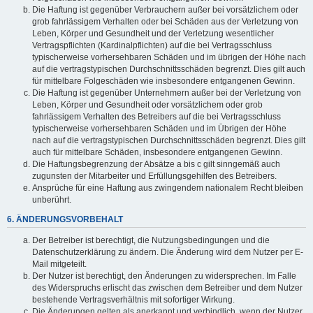
Die Haftung ist gegenüber Verbrauchern außer bei vorsätzlichem oder
grob fahrlässigem Verhalten oder bei Schäden aus der Verletzung von
Leben, Körper und Gesundheit und der Verletzung wesentlicher
Vertragspflichten (Kardinalpflichten) auf die bei Vertragsschluss
typischerweise vorhersehbaren Schäden und im übrigen der Höhe nach
auf die vertragstypischen Durchschnittsschäden begrenzt. Dies gilt auch
für mittelbare Folgeschäden wie insbesondere entgangenen Gewinn.
Die Haftung ist gegenüber Unternehmern außer bei der Verletzung von
Leben, Körper und Gesundheit oder vorsätzlichem oder grob
fahrlässigem Verhalten des Betreibers auf die bei Vertragsschluss
typischerweise vorhersehbaren Schäden und im Übrigen der Höhe
nach auf die vertragstypischen Durchschnittsschäden begrenzt. Dies gilt
auch für mittelbare Schäden, insbesondere entgangenen Gewinn.
Die Haftungsbegrenzung der Absätze a bis c gilt sinngemäß auch
zugunsten der Mitarbeiter und Erfüllungsgehilfen des Betreibers.
Ansprüche für eine Haftung aus zwingendem nationalem Recht bleiben
unberührt.
6. ÄNDERUNGSVORBEHALT
Der Betreiber ist berechtigt, die Nutzungsbedingungen und die
Datenschutzerklärung zu ändern. Die Änderung wird dem Nutzer per E-
Mail mitgeteilt.
Der Nutzer ist berechtigt, den Änderungen zu widersprechen. Im Falle
des Widerspruchs erlischt das zwischen dem Betreiber und dem Nutzer
bestehende Vertragsverhältnis mit sofortiger Wirkung.
Die Änderungen gelten als anerkannt und verbindlich, wenn der Nutzer