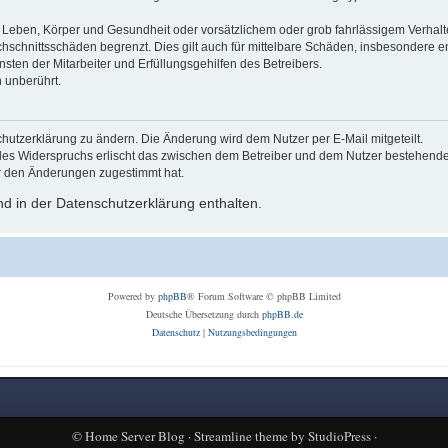
Leben, Körper und Gesundheit oder vorsätzlichem oder grob fahrlässigem Verhalte
hschnittsschäden begrenzt. Dies gilt auch für mittelbare Schäden, insbesondere
ten der Mitarbeiter und Erfüllungsgehilfen des Betreibers.
 unberührt.
hutzerklärung zu ändern. Die Änderung wird dem Nutzer per E-Mail mitgeteilt.
des Widerspruchs erlischt das zwischen dem Betreiber und dem Nutzer bestehende V
r den Änderungen zugestimmt hat.
d in der Datenschutzerklärung enthalten.
Powered by
phpBB
® Forum Software © phpBB Limited
Deutsche Übersetzung durch
phpBB.de
Datenschutz
|
Nutzungsbedingungen
©
Home Server Blog
·
Streamline theme
by
StudioPress
·