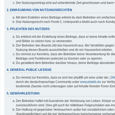
Der Nutzungsvertrag wird auf unbestimmte Zeit geschlossen und kann v
2. EINRÄUMUNG VON NUTZUNGSRECHTEN
Mit dem Erstellen eines Beitrags erteilst du dem Betreiber ein einfac
Das Nutzungsrecht nach Punkt 2, Unterpunkt a bleibt auch nach Künd
3. PFLICHTEN DES NUTZERS
Du erklärst mit der Erstellung eines Beitrags, dass er keine Inhalte en
und Bilder zu setzen bzw. zu verwenden.
Der Betreiber des Boards übt das Hausrecht aus. Bei Verstößen gegen
Nutzung dieses Boards ausschließen und dir ein Hausverbot erteilen.
Du nimmst zur Kenntnis, dass der Betreiber keine Verantwortung für die 
Beiträge und Funktionen jederzeit zu löschen oder zu sperren.
Du gestattest dem Betreiber darüber hinaus, deine Beiträge abzuänder
4. GENERAL PUBLIC LICENSE
Du nimmst zur Kenntnis, dass es sich bei phpBB um eine unter der „
GNU
durch die deutschsprachige Community unter
www.phpbb.de
zur Verfü
bestimmte Zwecke nicht untersagen oder auf Inhalte fremder Foren Ei
5. GEWÄHRLEISTUNG
Der Betreiber haftet mit Ausnahme der Verletzung von Leben, Körper und
zurückzuführen sind. Dies gilt auch für mittelbare Folgeschäden wie
Die Haftung ist gegenüber Verbrauchern außer bei vorsätzlichem oder 
(Kardinalpflichten) auf die bei Vertragsschluss typischerweise vorher