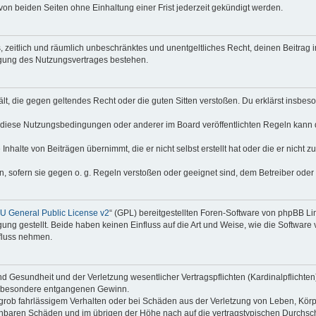
on beiden Seiten ohne Einhaltung einer Frist jederzeit gekündigt werden.
hes, zeitlich und räumlich unbeschränktes und unentgeltliches Recht, deinen Beitra
igung des Nutzungsvertrages bestehen.
thält, die gegen geltendes Recht oder die guten Sitten verstoßen. Du erklärst insbe
 diese Nutzungsbedingungen oder anderer im Board veröffentlichten Regeln kann 
Inhalte von Beiträgen übernimmt, die er nicht selbst erstellt hat oder die er nicht
n, sofern sie gegen o. g. Regeln verstoßen oder geeignet sind, dem Betreiber ode
 General Public License v2
“ (GPL) bereitgestellten Foren-Software von phpBB Lim
gung gestellt. Beide haben keinen Einfluss auf die Art und Weise, wie die Softwar
nfluss nehmen.
 Gesundheit und der Verletzung wesentlicher Vertragspflichten (Kardinalpflichten) 
 insbesondere entgangenen Gewinn.
grob fahrlässigem Verhalten oder bei Schäden aus der Verletzung von Leben, Körp
sehbaren Schäden und im übrigen der Höhe nach auf die vertragstypischen Durchsch