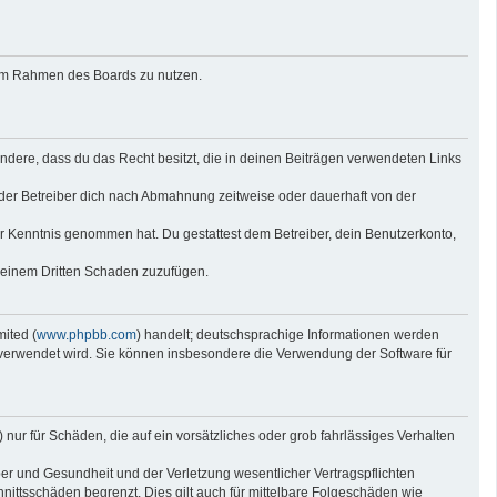
g im Rahmen des Boards zu nutzen.
sondere, dass du das Recht besitzt, die in deinen Beiträgen verwendeten Links
der Betreiber dich nach Abmahnung zeitweise oder dauerhaft von der
 zur Kenntnis genommen hat. Du gestattest dem Betreiber, dein Benutzerkonto,
r einem Dritten Schaden zuzufügen.
ited (
www.phpbb.com
) handelt; deutschsprachige Informationen werden
e verwendet wird. Sie können insbesondere die Verwendung der Software für
nur für Schäden, die auf ein vorsätzliches oder grob fahrlässiges Verhalten
er und Gesundheit und der Verletzung wesentlicher Vertragspflichten
nittsschäden begrenzt. Dies gilt auch für mittelbare Folgeschäden wie