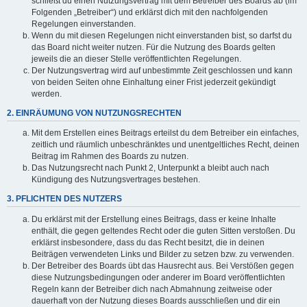
schließt du einen Nutzungsvertrag mit dem Betreiber des Boards ab (im
Folgenden „Betreiber“) und erklärst dich mit den nachfolgenden
Regelungen einverstanden.
Wenn du mit diesen Regelungen nicht einverstanden bist, so darfst du
das Board nicht weiter nutzen. Für die Nutzung des Boards gelten
jeweils die an dieser Stelle veröffentlichten Regelungen.
Der Nutzungsvertrag wird auf unbestimmte Zeit geschlossen und kann
von beiden Seiten ohne Einhaltung einer Frist jederzeit gekündigt
werden.
2. EINRÄUMUNG VON NUTZUNGSRECHTEN
Mit dem Erstellen eines Beitrags erteilst du dem Betreiber ein einfaches,
zeitlich und räumlich unbeschränktes und unentgeltliches Recht, deinen
Beitrag im Rahmen des Boards zu nutzen.
Das Nutzungsrecht nach Punkt 2, Unterpunkt a bleibt auch nach
Kündigung des Nutzungsvertrages bestehen.
3. PFLICHTEN DES NUTZERS
Du erklärst mit der Erstellung eines Beitrags, dass er keine Inhalte
enthält, die gegen geltendes Recht oder die guten Sitten verstoßen. Du
erklärst insbesondere, dass du das Recht besitzt, die in deinen
Beiträgen verwendeten Links und Bilder zu setzen bzw. zu verwenden.
Der Betreiber des Boards übt das Hausrecht aus. Bei Verstößen gegen
diese Nutzungsbedingungen oder anderer im Board veröffentlichten
Regeln kann der Betreiber dich nach Abmahnung zeitweise oder
dauerhaft von der Nutzung dieses Boards ausschließen und dir ein