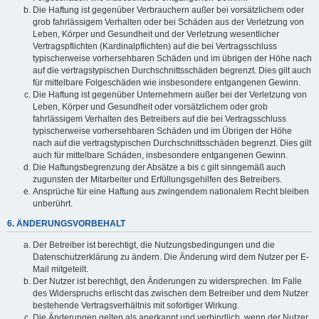
Die Haftung ist gegenüber Verbrauchern außer bei vorsätzlichem oder
grob fahrlässigem Verhalten oder bei Schäden aus der Verletzung von
Leben, Körper und Gesundheit und der Verletzung wesentlicher
Vertragspflichten (Kardinalpflichten) auf die bei Vertragsschluss
typischerweise vorhersehbaren Schäden und im übrigen der Höhe nach
auf die vertragstypischen Durchschnittsschäden begrenzt. Dies gilt auch
für mittelbare Folgeschäden wie insbesondere entgangenen Gewinn.
Die Haftung ist gegenüber Unternehmern außer bei der Verletzung von
Leben, Körper und Gesundheit oder vorsätzlichem oder grob
fahrlässigem Verhalten des Betreibers auf die bei Vertragsschluss
typischerweise vorhersehbaren Schäden und im Übrigen der Höhe
nach auf die vertragstypischen Durchschnittsschäden begrenzt. Dies gilt
auch für mittelbare Schäden, insbesondere entgangenen Gewinn.
Die Haftungsbegrenzung der Absätze a bis c gilt sinngemäß auch
zugunsten der Mitarbeiter und Erfüllungsgehilfen des Betreibers.
Ansprüche für eine Haftung aus zwingendem nationalem Recht bleiben
unberührt.
6. ÄNDERUNGSVORBEHALT
Der Betreiber ist berechtigt, die Nutzungsbedingungen und die
Datenschutzerklärung zu ändern. Die Änderung wird dem Nutzer per E-
Mail mitgeteilt.
Der Nutzer ist berechtigt, den Änderungen zu widersprechen. Im Falle
des Widerspruchs erlischt das zwischen dem Betreiber und dem Nutzer
bestehende Vertragsverhältnis mit sofortiger Wirkung.
Die Änderungen gelten als anerkannt und verbindlich, wenn der Nutzer