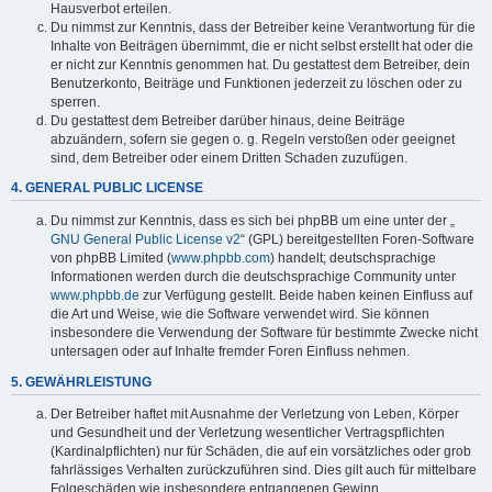
Hausverbot erteilen.
Du nimmst zur Kenntnis, dass der Betreiber keine Verantwortung für die
Inhalte von Beiträgen übernimmt, die er nicht selbst erstellt hat oder die
er nicht zur Kenntnis genommen hat. Du gestattest dem Betreiber, dein
Benutzerkonto, Beiträge und Funktionen jederzeit zu löschen oder zu
sperren.
Du gestattest dem Betreiber darüber hinaus, deine Beiträge
abzuändern, sofern sie gegen o. g. Regeln verstoßen oder geeignet
sind, dem Betreiber oder einem Dritten Schaden zuzufügen.
4. GENERAL PUBLIC LICENSE
Du nimmst zur Kenntnis, dass es sich bei phpBB um eine unter der „
GNU General Public License v2
“ (GPL) bereitgestellten Foren-Software
von phpBB Limited (
www.phpbb.com
) handelt; deutschsprachige
Informationen werden durch die deutschsprachige Community unter
www.phpbb.de
zur Verfügung gestellt. Beide haben keinen Einfluss auf
die Art und Weise, wie die Software verwendet wird. Sie können
insbesondere die Verwendung der Software für bestimmte Zwecke nicht
untersagen oder auf Inhalte fremder Foren Einfluss nehmen.
5. GEWÄHRLEISTUNG
Der Betreiber haftet mit Ausnahme der Verletzung von Leben, Körper
und Gesundheit und der Verletzung wesentlicher Vertragspflichten
(Kardinalpflichten) nur für Schäden, die auf ein vorsätzliches oder grob
fahrlässiges Verhalten zurückzuführen sind. Dies gilt auch für mittelbare
Folgeschäden wie insbesondere entgangenen Gewinn.