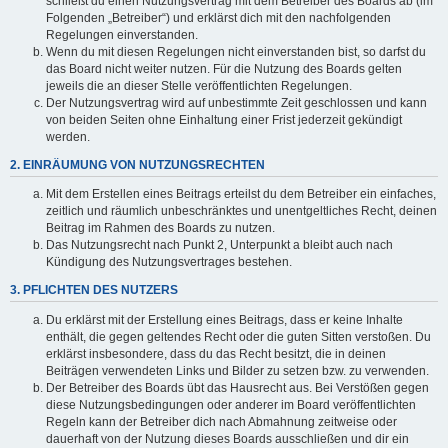
schließt du einen Nutzungsvertrag mit dem Betreiber des Boards ab (im
Folgenden „Betreiber“) und erklärst dich mit den nachfolgenden
Regelungen einverstanden.
Wenn du mit diesen Regelungen nicht einverstanden bist, so darfst du
das Board nicht weiter nutzen. Für die Nutzung des Boards gelten
jeweils die an dieser Stelle veröffentlichten Regelungen.
Der Nutzungsvertrag wird auf unbestimmte Zeit geschlossen und kann
von beiden Seiten ohne Einhaltung einer Frist jederzeit gekündigt
werden.
2. EINRÄUMUNG VON NUTZUNGSRECHTEN
Mit dem Erstellen eines Beitrags erteilst du dem Betreiber ein einfaches,
zeitlich und räumlich unbeschränktes und unentgeltliches Recht, deinen
Beitrag im Rahmen des Boards zu nutzen.
Das Nutzungsrecht nach Punkt 2, Unterpunkt a bleibt auch nach
Kündigung des Nutzungsvertrages bestehen.
3. PFLICHTEN DES NUTZERS
Du erklärst mit der Erstellung eines Beitrags, dass er keine Inhalte
enthält, die gegen geltendes Recht oder die guten Sitten verstoßen. Du
erklärst insbesondere, dass du das Recht besitzt, die in deinen
Beiträgen verwendeten Links und Bilder zu setzen bzw. zu verwenden.
Der Betreiber des Boards übt das Hausrecht aus. Bei Verstößen gegen
diese Nutzungsbedingungen oder anderer im Board veröffentlichten
Regeln kann der Betreiber dich nach Abmahnung zeitweise oder
dauerhaft von der Nutzung dieses Boards ausschließen und dir ein