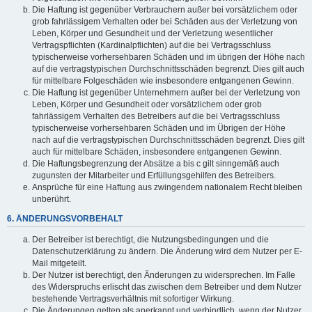
Die Haftung ist gegenüber Verbrauchern außer bei vorsätzlichem oder
grob fahrlässigem Verhalten oder bei Schäden aus der Verletzung von
Leben, Körper und Gesundheit und der Verletzung wesentlicher
Vertragspflichten (Kardinalpflichten) auf die bei Vertragsschluss
typischerweise vorhersehbaren Schäden und im übrigen der Höhe nach
auf die vertragstypischen Durchschnittsschäden begrenzt. Dies gilt auch
für mittelbare Folgeschäden wie insbesondere entgangenen Gewinn.
Die Haftung ist gegenüber Unternehmern außer bei der Verletzung von
Leben, Körper und Gesundheit oder vorsätzlichem oder grob
fahrlässigem Verhalten des Betreibers auf die bei Vertragsschluss
typischerweise vorhersehbaren Schäden und im Übrigen der Höhe
nach auf die vertragstypischen Durchschnittsschäden begrenzt. Dies gilt
auch für mittelbare Schäden, insbesondere entgangenen Gewinn.
Die Haftungsbegrenzung der Absätze a bis c gilt sinngemäß auch
zugunsten der Mitarbeiter und Erfüllungsgehilfen des Betreibers.
Ansprüche für eine Haftung aus zwingendem nationalem Recht bleiben
unberührt.
6. ÄNDERUNGSVORBEHALT
Der Betreiber ist berechtigt, die Nutzungsbedingungen und die
Datenschutzerklärung zu ändern. Die Änderung wird dem Nutzer per E-
Mail mitgeteilt.
Der Nutzer ist berechtigt, den Änderungen zu widersprechen. Im Falle
des Widerspruchs erlischt das zwischen dem Betreiber und dem Nutzer
bestehende Vertragsverhältnis mit sofortiger Wirkung.
Die Änderungen gelten als anerkannt und verbindlich, wenn der Nutzer