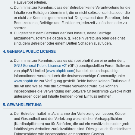
Hausverbot erteilen.
Du nimmst zur Kenntnis, dass der Betreiber keine Verantwortung für die
Inhalte von Beiträgen übernimmt, die er nicht selbst erstellt hat oder die
er nicht zur Kenntnis genommen hat. Du gestattest dem Betreiber, dein
Benutzerkonto, Beiträge und Funktionen jederzeit zu löschen oder zu
sperren.
Du gestattest dem Betreiber darüber hinaus, deine Beiträge
abzuändern, sofern sie gegen o. g. Regeln verstoßen oder geeignet
sind, dem Betreiber oder einem Dritten Schaden zuzufügen.
4. GENERAL PUBLIC LICENSE
Du nimmst zur Kenntnis, dass es sich bei phpBB um eine unter der „
GNU General Public License v2
“ (GPL) bereitgestellten Foren-Software
von phpBB Limited (
www.phpbb.com
) handelt; deutschsprachige
Informationen werden durch die deutschsprachige Community unter
www.phpbb.de
zur Verfügung gestellt. Beide haben keinen Einfluss auf
die Art und Weise, wie die Software verwendet wird. Sie können
insbesondere die Verwendung der Software für bestimmte Zwecke nicht
untersagen oder auf Inhalte fremder Foren Einfluss nehmen.
5. GEWÄHRLEISTUNG
Der Betreiber haftet mit Ausnahme der Verletzung von Leben, Körper
und Gesundheit und der Verletzung wesentlicher Vertragspflichten
(Kardinalpflichten) nur für Schäden, die auf ein vorsätzliches oder grob
fahrlässiges Verhalten zurückzuführen sind. Dies gilt auch für mittelbare
Folgeschäden wie insbesondere entgangenen Gewinn.