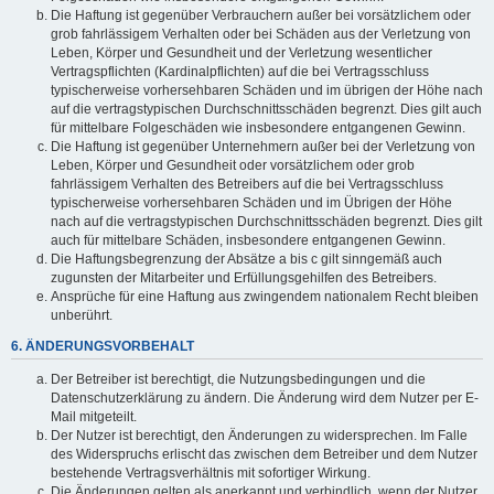
Die Haftung ist gegenüber Verbrauchern außer bei vorsätzlichem oder
grob fahrlässigem Verhalten oder bei Schäden aus der Verletzung von
Leben, Körper und Gesundheit und der Verletzung wesentlicher
Vertragspflichten (Kardinalpflichten) auf die bei Vertragsschluss
typischerweise vorhersehbaren Schäden und im übrigen der Höhe nach
auf die vertragstypischen Durchschnittsschäden begrenzt. Dies gilt auch
für mittelbare Folgeschäden wie insbesondere entgangenen Gewinn.
Die Haftung ist gegenüber Unternehmern außer bei der Verletzung von
Leben, Körper und Gesundheit oder vorsätzlichem oder grob
fahrlässigem Verhalten des Betreibers auf die bei Vertragsschluss
typischerweise vorhersehbaren Schäden und im Übrigen der Höhe
nach auf die vertragstypischen Durchschnittsschäden begrenzt. Dies gilt
auch für mittelbare Schäden, insbesondere entgangenen Gewinn.
Die Haftungsbegrenzung der Absätze a bis c gilt sinngemäß auch
zugunsten der Mitarbeiter und Erfüllungsgehilfen des Betreibers.
Ansprüche für eine Haftung aus zwingendem nationalem Recht bleiben
unberührt.
6. ÄNDERUNGSVORBEHALT
Der Betreiber ist berechtigt, die Nutzungsbedingungen und die
Datenschutzerklärung zu ändern. Die Änderung wird dem Nutzer per E-
Mail mitgeteilt.
Der Nutzer ist berechtigt, den Änderungen zu widersprechen. Im Falle
des Widerspruchs erlischt das zwischen dem Betreiber und dem Nutzer
bestehende Vertragsverhältnis mit sofortiger Wirkung.
Die Änderungen gelten als anerkannt und verbindlich, wenn der Nutzer