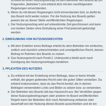
schließt du einen Nutzungsvertrag mit dem Betreiber des Boards ab (im
Folgenden „Betreiber“) und erklärst dich mit den nachfolgenden
Regelungen einverstanden.
Wenn du mit diesen Regelungen nicht einverstanden bist, so darfst du
das Board nicht weiter nutzen. Für die Nutzung des Boards gelten
jeweils die an dieser Stelle veröffentlichten Regelungen.
Der Nutzungsvertrag wird auf unbestimmte Zeit geschlossen und kann
von beiden Seiten ohne Einhaltung einer Frist jederzeit gekündigt
werden.
2. EINRÄUMUNG VON NUTZUNGSRECHTEN
Mit dem Erstellen eines Beitrags erteilst du dem Betreiber ein einfaches,
zeitlich und räumlich unbeschränktes und unentgeltliches Recht, deinen
Beitrag im Rahmen des Boards zu nutzen.
Das Nutzungsrecht nach Punkt 2, Unterpunkt a bleibt auch nach
Kündigung des Nutzungsvertrages bestehen.
3. PFLICHTEN DES NUTZERS
Du erklärst mit der Erstellung eines Beitrags, dass er keine Inhalte
enthält, die gegen geltendes Recht oder die guten Sitten verstoßen. Du
erklärst insbesondere, dass du das Recht besitzt, die in deinen
Beiträgen verwendeten Links und Bilder zu setzen bzw. zu verwenden.
Der Betreiber des Boards übt das Hausrecht aus. Bei Verstößen gegen
diese Nutzungsbedingungen oder anderer im Board veröffentlichten
Regeln kann der Betreiber dich nach Abmahnung zeitweise oder
dauerhaft von der Nutzung dieses Boards ausschließen und dir ein