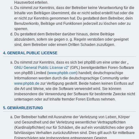
Hausverbot erteilen.
Du nimmst zur Kenntnis, dass der Betreiber keine Verantwortung für die
Inhalte von Beiträgen übernimmt, die er nicht selbst erstellt hat oder die
er nicht zur Kenntnis genommen hat. Du gestattest dem Betreiber, dein
Benutzerkonto, Beiträge und Funktionen jederzeit zu löschen oder zu
sperren.
Du gestattest dem Betreiber darüber hinaus, deine Beiträge
abzuändern, sofern sie gegen o. g. Regeln verstoßen oder geeignet
sind, dem Betreiber oder einem Dritten Schaden zuzufügen.
4. GENERAL PUBLIC LICENSE
Du nimmst zur Kenntnis, dass es sich bei phpBB um eine unter der „
GNU General Public License v2
“ (GPL) bereitgestellten Foren-Software
von phpBB Limited (
www.phpbb.com
) handelt; deutschsprachige
Informationen werden durch die deutschsprachige Community unter
www.phpbb.de
zur Verfügung gestellt. Beide haben keinen Einfluss auf
die Art und Weise, wie die Software verwendet wird. Sie können
insbesondere die Verwendung der Software für bestimmte Zwecke nicht
untersagen oder auf Inhalte fremder Foren Einfluss nehmen.
5. GEWÄHRLEISTUNG
Der Betreiber haftet mit Ausnahme der Verletzung von Leben, Körper
und Gesundheit und der Verletzung wesentlicher Vertragspflichten
(Kardinalpflichten) nur für Schäden, die auf ein vorsätzliches oder grob
fahrlässiges Verhalten zurückzuführen sind. Dies gilt auch für mittelbare
Folgeschäden wie insbesondere entgangenen Gewinn.