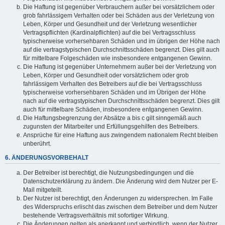
Die Haftung ist gegenüber Verbrauchern außer bei vorsätzlichem oder
grob fahrlässigem Verhalten oder bei Schäden aus der Verletzung von
Leben, Körper und Gesundheit und der Verletzung wesentlicher
Vertragspflichten (Kardinalpflichten) auf die bei Vertragsschluss
typischerweise vorhersehbaren Schäden und im übrigen der Höhe nach
auf die vertragstypischen Durchschnittsschäden begrenzt. Dies gilt auch
für mittelbare Folgeschäden wie insbesondere entgangenen Gewinn.
Die Haftung ist gegenüber Unternehmern außer bei der Verletzung von
Leben, Körper und Gesundheit oder vorsätzlichem oder grob
fahrlässigem Verhalten des Betreibers auf die bei Vertragsschluss
typischerweise vorhersehbaren Schäden und im Übrigen der Höhe
nach auf die vertragstypischen Durchschnittsschäden begrenzt. Dies gilt
auch für mittelbare Schäden, insbesondere entgangenen Gewinn.
Die Haftungsbegrenzung der Absätze a bis c gilt sinngemäß auch
zugunsten der Mitarbeiter und Erfüllungsgehilfen des Betreibers.
Ansprüche für eine Haftung aus zwingendem nationalem Recht bleiben
unberührt.
6. ÄNDERUNGSVORBEHALT
Der Betreiber ist berechtigt, die Nutzungsbedingungen und die
Datenschutzerklärung zu ändern. Die Änderung wird dem Nutzer per E-
Mail mitgeteilt.
Der Nutzer ist berechtigt, den Änderungen zu widersprechen. Im Falle
des Widerspruchs erlischt das zwischen dem Betreiber und dem Nutzer
bestehende Vertragsverhältnis mit sofortiger Wirkung.
Die Änderungen gelten als anerkannt und verbindlich, wenn der Nutzer