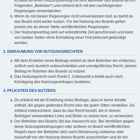
schließt du einen Nutzungsvertrag mit dem Betreiber des Boards ab (im
Folgenden „Betreiber“) und erklärst dich mit den nachfolgenden
Regelungen einverstanden.
Wenn du mit diesen Regelungen nicht einverstanden bist, so darfst du
das Board nicht weiter nutzen. Für die Nutzung des Boards gelten
jeweils die an dieser Stelle veröffentlichten Regelungen.
Der Nutzungsvertrag wird auf unbestimmte Zeit geschlossen und kann
von beiden Seiten ohne Einhaltung einer Frist jederzeit gekündigt
werden.
2. EINRÄUMUNG VON NUTZUNGSRECHTEN
Mit dem Erstellen eines Beitrags erteilst du dem Betreiber ein einfaches,
zeitlich und räumlich unbeschränktes und unentgeltliches Recht, deinen
Beitrag im Rahmen des Boards zu nutzen.
Das Nutzungsrecht nach Punkt 2, Unterpunkt a bleibt auch nach
Kündigung des Nutzungsvertrages bestehen.
3. PFLICHTEN DES NUTZERS
Du erklärst mit der Erstellung eines Beitrags, dass er keine Inhalte
enthält, die gegen geltendes Recht oder die guten Sitten verstoßen. Du
erklärst insbesondere, dass du das Recht besitzt, die in deinen
Beiträgen verwendeten Links und Bilder zu setzen bzw. zu verwenden.
Der Betreiber des Boards übt das Hausrecht aus. Bei Verstößen gegen
diese Nutzungsbedingungen oder anderer im Board veröffentlichten
Regeln kann der Betreiber dich nach Abmahnung zeitweise oder
dauerhaft von der Nutzung dieses Boards ausschließen und dir ein