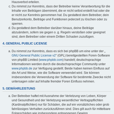
Hausverbot erteilen.
Du nimmst zur Kenntnis, dass der Betreiber keine Verantwortung für die
Inhalte von Beiträgen übernimmt, die er nicht selbst erstellt hat oder die
er nicht zur Kenntnis genommen hat. Du gestattest dem Betreiber, dein
Benutzerkonto, Beiträge und Funktionen jederzeit zu löschen oder zu
sperren.
Du gestattest dem Betreiber darüber hinaus, deine Beiträge
abzuändern, sofern sie gegen o. g. Regeln verstoßen oder geeignet
sind, dem Betreiber oder einem Dritten Schaden zuzufügen.
4. GENERAL PUBLIC LICENSE
Du nimmst zur Kenntnis, dass es sich bei phpBB um eine unter der „
GNU General Public License v2
“ (GPL) bereitgestellten Foren-Software
von phpBB Limited (
www.phpbb.com
) handelt; deutschsprachige
Informationen werden durch die deutschsprachige Community unter
www.phpbb.de
zur Verfügung gestellt. Beide haben keinen Einfluss auf
die Art und Weise, wie die Software verwendet wird. Sie können
insbesondere die Verwendung der Software für bestimmte Zwecke nicht
untersagen oder auf Inhalte fremder Foren Einfluss nehmen.
5. GEWÄHRLEISTUNG
Der Betreiber haftet mit Ausnahme der Verletzung von Leben, Körper
und Gesundheit und der Verletzung wesentlicher Vertragspflichten
(Kardinalpflichten) nur für Schäden, die auf ein vorsätzliches oder grob
fahrlässiges Verhalten zurückzuführen sind. Dies gilt auch für mittelbare
Folgeschäden wie insbesondere entgangenen Gewinn.