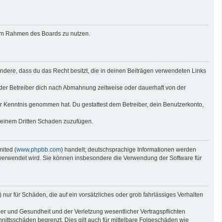
g im Rahmen des Boards zu nutzen.
sondere, dass du das Recht besitzt, die in deinen Beiträgen verwendeten Links
der Betreiber dich nach Abmahnung zeitweise oder dauerhaft von der
 zur Kenntnis genommen hat. Du gestattest dem Betreiber, dein Benutzerkonto,
r einem Dritten Schaden zuzufügen.
ited (
www.phpbb.com
) handelt; deutschsprachige Informationen werden
e verwendet wird. Sie können insbesondere die Verwendung der Software für
nur für Schäden, die auf ein vorsätzliches oder grob fahrlässiges Verhalten
er und Gesundheit und der Verletzung wesentlicher Vertragspflichten
nittsschäden begrenzt. Dies gilt auch für mittelbare Folgeschäden wie