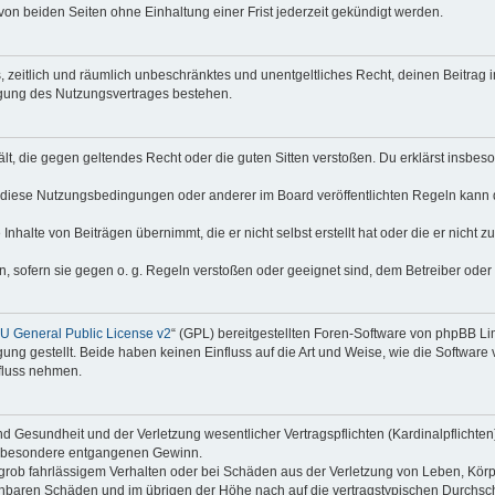
on beiden Seiten ohne Einhaltung einer Frist jederzeit gekündigt werden.
hes, zeitlich und räumlich unbeschränktes und unentgeltliches Recht, deinen Beitra
igung des Nutzungsvertrages bestehen.
thält, die gegen geltendes Recht oder die guten Sitten verstoßen. Du erklärst insbe
 diese Nutzungsbedingungen oder anderer im Board veröffentlichten Regeln kann 
Inhalte von Beiträgen übernimmt, die er nicht selbst erstellt hat oder die er nicht
n, sofern sie gegen o. g. Regeln verstoßen oder geeignet sind, dem Betreiber ode
 General Public License v2
“ (GPL) bereitgestellten Foren-Software von phpBB Lim
gung gestellt. Beide haben keinen Einfluss auf die Art und Weise, wie die Softwar
nfluss nehmen.
 Gesundheit und der Verletzung wesentlicher Vertragspflichten (Kardinalpflichten) 
 insbesondere entgangenen Gewinn.
grob fahrlässigem Verhalten oder bei Schäden aus der Verletzung von Leben, Körp
sehbaren Schäden und im übrigen der Höhe nach auf die vertragstypischen Durchsch