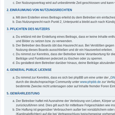
Der Nutzungsvertrag wird auf unbestimmte Zeit geschlossen und kann v
2. EINRÄUMUNG VON NUTZUNGSRECHTEN
Mit dem Erstellen eines Beitrags erteilst du dem Betreiber ein einfac
Das Nutzungsrecht nach Punkt 2, Unterpunkt a bleibt auch nach Künd
3. PFLICHTEN DES NUTZERS
Du erklärst mit der Erstellung eines Beitrags, dass er keine Inhalte en
und Bilder zu setzen bzw. zu verwenden.
Der Betreiber des Boards übt das Hausrecht aus. Bei Verstößen gegen
Nutzung dieses Boards ausschließen und dir ein Hausverbot erteilen.
Du nimmst zur Kenntnis, dass der Betreiber keine Verantwortung für die 
Beiträge und Funktionen jederzeit zu löschen oder zu sperren.
Du gestattest dem Betreiber darüber hinaus, deine Beiträge abzuänder
4. GENERAL PUBLIC LICENSE
Du nimmst zur Kenntnis, dass es sich bei phpBB um eine unter der „
GNU
durch die deutschsprachige Community unter
www.phpbb.de
zur Verfü
bestimmte Zwecke nicht untersagen oder auf Inhalte fremder Foren Ei
5. GEWÄHRLEISTUNG
Der Betreiber haftet mit Ausnahme der Verletzung von Leben, Körper und
zurückzuführen sind. Dies gilt auch für mittelbare Folgeschäden wie
Die Haftung ist gegenüber Verbrauchern außer bei vorsätzlichem oder 
(Kardinalpflichten) auf die bei Vertragsschluss typischerweise vorher