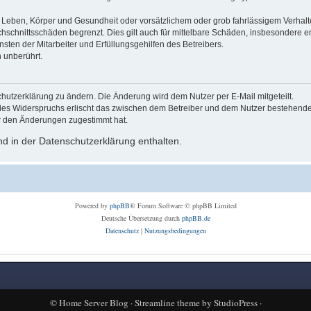
Leben, Körper und Gesundheit oder vorsätzlichem oder grob fahrlässigem Verhalte
hschnittsschäden begrenzt. Dies gilt auch für mittelbare Schäden, insbesondere
ten der Mitarbeiter und Erfüllungsgehilfen des Betreibers.
 unberührt.
hutzerklärung zu ändern. Die Änderung wird dem Nutzer per E-Mail mitgeteilt.
des Widerspruchs erlischt das zwischen dem Betreiber und dem Nutzer bestehende V
r den Änderungen zugestimmt hat.
d in der Datenschutzerklärung enthalten.
Powered by
phpBB
® Forum Software © phpBB Limited
Deutsche Übersetzung durch
phpBB.de
Datenschutz
|
Nutzungsbedingungen
©
Home Server Blog
·
Streamline theme
by
StudioPress
·