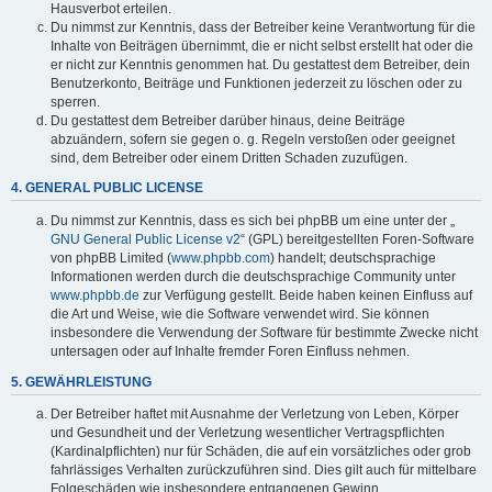
Hausverbot erteilen.
Du nimmst zur Kenntnis, dass der Betreiber keine Verantwortung für die
Inhalte von Beiträgen übernimmt, die er nicht selbst erstellt hat oder die
er nicht zur Kenntnis genommen hat. Du gestattest dem Betreiber, dein
Benutzerkonto, Beiträge und Funktionen jederzeit zu löschen oder zu
sperren.
Du gestattest dem Betreiber darüber hinaus, deine Beiträge
abzuändern, sofern sie gegen o. g. Regeln verstoßen oder geeignet
sind, dem Betreiber oder einem Dritten Schaden zuzufügen.
4. GENERAL PUBLIC LICENSE
Du nimmst zur Kenntnis, dass es sich bei phpBB um eine unter der „
GNU General Public License v2
“ (GPL) bereitgestellten Foren-Software
von phpBB Limited (
www.phpbb.com
) handelt; deutschsprachige
Informationen werden durch die deutschsprachige Community unter
www.phpbb.de
zur Verfügung gestellt. Beide haben keinen Einfluss auf
die Art und Weise, wie die Software verwendet wird. Sie können
insbesondere die Verwendung der Software für bestimmte Zwecke nicht
untersagen oder auf Inhalte fremder Foren Einfluss nehmen.
5. GEWÄHRLEISTUNG
Der Betreiber haftet mit Ausnahme der Verletzung von Leben, Körper
und Gesundheit und der Verletzung wesentlicher Vertragspflichten
(Kardinalpflichten) nur für Schäden, die auf ein vorsätzliches oder grob
fahrlässiges Verhalten zurückzuführen sind. Dies gilt auch für mittelbare
Folgeschäden wie insbesondere entgangenen Gewinn.