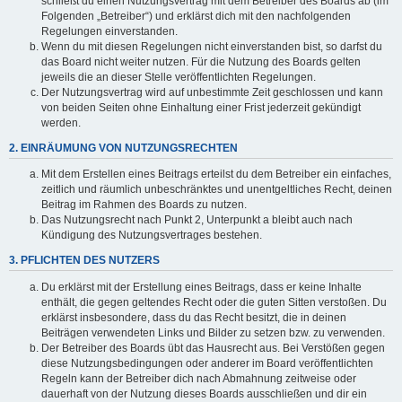
schließt du einen Nutzungsvertrag mit dem Betreiber des Boards ab (im
Folgenden „Betreiber“) und erklärst dich mit den nachfolgenden
Regelungen einverstanden.
Wenn du mit diesen Regelungen nicht einverstanden bist, so darfst du
das Board nicht weiter nutzen. Für die Nutzung des Boards gelten
jeweils die an dieser Stelle veröffentlichten Regelungen.
Der Nutzungsvertrag wird auf unbestimmte Zeit geschlossen und kann
von beiden Seiten ohne Einhaltung einer Frist jederzeit gekündigt
werden.
2. EINRÄUMUNG VON NUTZUNGSRECHTEN
Mit dem Erstellen eines Beitrags erteilst du dem Betreiber ein einfaches,
zeitlich und räumlich unbeschränktes und unentgeltliches Recht, deinen
Beitrag im Rahmen des Boards zu nutzen.
Das Nutzungsrecht nach Punkt 2, Unterpunkt a bleibt auch nach
Kündigung des Nutzungsvertrages bestehen.
3. PFLICHTEN DES NUTZERS
Du erklärst mit der Erstellung eines Beitrags, dass er keine Inhalte
enthält, die gegen geltendes Recht oder die guten Sitten verstoßen. Du
erklärst insbesondere, dass du das Recht besitzt, die in deinen
Beiträgen verwendeten Links und Bilder zu setzen bzw. zu verwenden.
Der Betreiber des Boards übt das Hausrecht aus. Bei Verstößen gegen
diese Nutzungsbedingungen oder anderer im Board veröffentlichten
Regeln kann der Betreiber dich nach Abmahnung zeitweise oder
dauerhaft von der Nutzung dieses Boards ausschließen und dir ein