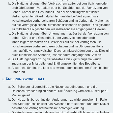
Die Haftung ist gegenüber Verbrauchern außer bei vorsätzlichem oder
grob fahrlässigem Verhalten oder bei Schäden aus der Verletzung von
Leben, Körper und Gesundheit und der Verletzung wesentlicher
Vertragspflichten (Kardinalpflichten) auf die bei Vertragsschluss
typischerweise vorhersehbaren Schäden und im übrigen der Höhe nach
auf die vertragstypischen Durchschnittsschäden begrenzt. Dies gilt auch
für mittelbare Folgeschäden wie insbesondere entgangenen Gewinn.
Die Haftung ist gegenüber Unternehmern außer bei der Verletzung von
Leben, Körper und Gesundheit oder vorsätzlichem oder grob
fahrlässigem Verhalten des Betreibers auf die bei Vertragsschluss
typischerweise vorhersehbaren Schäden und im Übrigen der Höhe
nach auf die vertragstypischen Durchschnittsschäden begrenzt. Dies gilt
auch für mittelbare Schäden, insbesondere entgangenen Gewinn.
Die Haftungsbegrenzung der Absätze a bis c gilt sinngemäß auch
zugunsten der Mitarbeiter und Erfüllungsgehilfen des Betreibers.
Ansprüche für eine Haftung aus zwingendem nationalem Recht bleiben
unberührt.
6. ÄNDERUNGSVORBEHALT
Der Betreiber ist berechtigt, die Nutzungsbedingungen und die
Datenschutzerklärung zu ändern. Die Änderung wird dem Nutzer per E-
Mail mitgeteilt.
Der Nutzer ist berechtigt, den Änderungen zu widersprechen. Im Falle
des Widerspruchs erlischt das zwischen dem Betreiber und dem Nutzer
bestehende Vertragsverhältnis mit sofortiger Wirkung.
Die Änderungen gelten als anerkannt und verbindlich, wenn der Nutzer