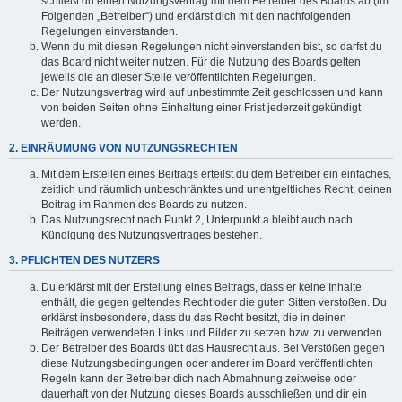
schließt du einen Nutzungsvertrag mit dem Betreiber des Boards ab (im
Folgenden „Betreiber“) und erklärst dich mit den nachfolgenden
Regelungen einverstanden.
Wenn du mit diesen Regelungen nicht einverstanden bist, so darfst du
das Board nicht weiter nutzen. Für die Nutzung des Boards gelten
jeweils die an dieser Stelle veröffentlichten Regelungen.
Der Nutzungsvertrag wird auf unbestimmte Zeit geschlossen und kann
von beiden Seiten ohne Einhaltung einer Frist jederzeit gekündigt
werden.
2. EINRÄUMUNG VON NUTZUNGSRECHTEN
Mit dem Erstellen eines Beitrags erteilst du dem Betreiber ein einfaches,
zeitlich und räumlich unbeschränktes und unentgeltliches Recht, deinen
Beitrag im Rahmen des Boards zu nutzen.
Das Nutzungsrecht nach Punkt 2, Unterpunkt a bleibt auch nach
Kündigung des Nutzungsvertrages bestehen.
3. PFLICHTEN DES NUTZERS
Du erklärst mit der Erstellung eines Beitrags, dass er keine Inhalte
enthält, die gegen geltendes Recht oder die guten Sitten verstoßen. Du
erklärst insbesondere, dass du das Recht besitzt, die in deinen
Beiträgen verwendeten Links und Bilder zu setzen bzw. zu verwenden.
Der Betreiber des Boards übt das Hausrecht aus. Bei Verstößen gegen
diese Nutzungsbedingungen oder anderer im Board veröffentlichten
Regeln kann der Betreiber dich nach Abmahnung zeitweise oder
dauerhaft von der Nutzung dieses Boards ausschließen und dir ein