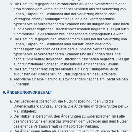
Die Haftung ist gegenüber Verbrauchern außer bei vorsätzlichem oder
grob fahrlässigem Verhalten oder bei Schäden aus der Verletzung von
Leben, Körper und Gesundheit und der Verletzung wesentlicher
Vertragspflichten (Kardinalpflichten) auf die bei Vertragsschluss
typischerweise vorhersehbaren Schäden und im übrigen der Höhe nach
auf die vertragstypischen Durchschnittsschäden begrenzt. Dies gilt auch
für mittelbare Folgeschäden wie insbesondere entgangenen Gewinn.
Die Haftung ist gegenüber Unternehmern außer bei der Verletzung von
Leben, Körper und Gesundheit oder vorsätzlichem oder grob
fahrlässigem Verhalten des Betreibers auf die bei Vertragsschluss
typischerweise vorhersehbaren Schäden und im Übrigen der Höhe
nach auf die vertragstypischen Durchschnittsschäden begrenzt. Dies gilt
auch für mittelbare Schäden, insbesondere entgangenen Gewinn.
Die Haftungsbegrenzung der Absätze a bis c gilt sinngemäß auch
zugunsten der Mitarbeiter und Erfüllungsgehilfen des Betreibers.
Ansprüche für eine Haftung aus zwingendem nationalem Recht bleiben
unberührt.
6. ÄNDERUNGSVORBEHALT
Der Betreiber ist berechtigt, die Nutzungsbedingungen und die
Datenschutzerklärung zu ändern. Die Änderung wird dem Nutzer per E-
Mail mitgeteilt.
Der Nutzer ist berechtigt, den Änderungen zu widersprechen. Im Falle
des Widerspruchs erlischt das zwischen dem Betreiber und dem Nutzer
bestehende Vertragsverhältnis mit sofortiger Wirkung.
Die Änderungen gelten als anerkannt und verbindlich, wenn der Nutzer