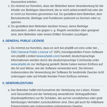
Hausverbot erteilen.
Du nimmst zur Kenntnis, dass der Betreiber keine Verantwortung für die
Inhalte von Beiträgen übernimmt, die er nicht selbst erstellt hat oder die
er nicht zur Kenntnis genommen hat. Du gestattest dem Betreiber, dein
Benutzerkonto, Beiträge und Funktionen jederzeit zu löschen oder zu
sperren.
Du gestattest dem Betreiber darüber hinaus, deine Beiträge
abzuändern, sofern sie gegen o. g. Regeln verstoßen oder geeignet
sind, dem Betreiber oder einem Dritten Schaden zuzufügen.
4. GENERAL PUBLIC LICENSE
Du nimmst zur Kenntnis, dass es sich bei phpBB um eine unter der „
GNU General Public License v2
“ (GPL) bereitgestellten Foren-Software
von phpBB Limited (
www.phpbb.com
) handelt; deutschsprachige
Informationen werden durch die deutschsprachige Community unter
www.phpbb.de
zur Verfügung gestellt. Beide haben keinen Einfluss auf
die Art und Weise, wie die Software verwendet wird. Sie können
insbesondere die Verwendung der Software für bestimmte Zwecke nicht
untersagen oder auf Inhalte fremder Foren Einfluss nehmen.
5. GEWÄHRLEISTUNG
Der Betreiber haftet mit Ausnahme der Verletzung von Leben, Körper
und Gesundheit und der Verletzung wesentlicher Vertragspflichten
(Kardinalpflichten) nur für Schäden, die auf ein vorsätzliches oder grob
fahrlässiges Verhalten zurückzuführen sind. Dies gilt auch für mittelbare
Folgeschäden wie insbesondere entgangenen Gewinn.