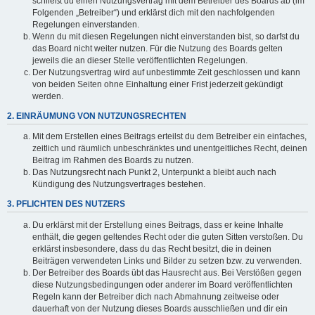
schließt du einen Nutzungsvertrag mit dem Betreiber des Boards ab (im
Folgenden „Betreiber“) und erklärst dich mit den nachfolgenden
Regelungen einverstanden.
Wenn du mit diesen Regelungen nicht einverstanden bist, so darfst du
das Board nicht weiter nutzen. Für die Nutzung des Boards gelten
jeweils die an dieser Stelle veröffentlichten Regelungen.
Der Nutzungsvertrag wird auf unbestimmte Zeit geschlossen und kann
von beiden Seiten ohne Einhaltung einer Frist jederzeit gekündigt
werden.
2. EINRÄUMUNG VON NUTZUNGSRECHTEN
Mit dem Erstellen eines Beitrags erteilst du dem Betreiber ein einfaches,
zeitlich und räumlich unbeschränktes und unentgeltliches Recht, deinen
Beitrag im Rahmen des Boards zu nutzen.
Das Nutzungsrecht nach Punkt 2, Unterpunkt a bleibt auch nach
Kündigung des Nutzungsvertrages bestehen.
3. PFLICHTEN DES NUTZERS
Du erklärst mit der Erstellung eines Beitrags, dass er keine Inhalte
enthält, die gegen geltendes Recht oder die guten Sitten verstoßen. Du
erklärst insbesondere, dass du das Recht besitzt, die in deinen
Beiträgen verwendeten Links und Bilder zu setzen bzw. zu verwenden.
Der Betreiber des Boards übt das Hausrecht aus. Bei Verstößen gegen
diese Nutzungsbedingungen oder anderer im Board veröffentlichten
Regeln kann der Betreiber dich nach Abmahnung zeitweise oder
dauerhaft von der Nutzung dieses Boards ausschließen und dir ein