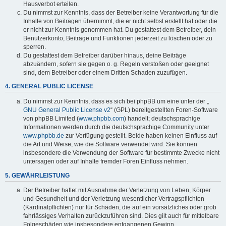
Hausverbot erteilen.
Du nimmst zur Kenntnis, dass der Betreiber keine Verantwortung für die
Inhalte von Beiträgen übernimmt, die er nicht selbst erstellt hat oder die
er nicht zur Kenntnis genommen hat. Du gestattest dem Betreiber, dein
Benutzerkonto, Beiträge und Funktionen jederzeit zu löschen oder zu
sperren.
Du gestattest dem Betreiber darüber hinaus, deine Beiträge
abzuändern, sofern sie gegen o. g. Regeln verstoßen oder geeignet
sind, dem Betreiber oder einem Dritten Schaden zuzufügen.
4. GENERAL PUBLIC LICENSE
Du nimmst zur Kenntnis, dass es sich bei phpBB um eine unter der „
GNU General Public License v2
“ (GPL) bereitgestellten Foren-Software
von phpBB Limited (
www.phpbb.com
) handelt; deutschsprachige
Informationen werden durch die deutschsprachige Community unter
www.phpbb.de
zur Verfügung gestellt. Beide haben keinen Einfluss auf
die Art und Weise, wie die Software verwendet wird. Sie können
insbesondere die Verwendung der Software für bestimmte Zwecke nicht
untersagen oder auf Inhalte fremder Foren Einfluss nehmen.
5. GEWÄHRLEISTUNG
Der Betreiber haftet mit Ausnahme der Verletzung von Leben, Körper
und Gesundheit und der Verletzung wesentlicher Vertragspflichten
(Kardinalpflichten) nur für Schäden, die auf ein vorsätzliches oder grob
fahrlässiges Verhalten zurückzuführen sind. Dies gilt auch für mittelbare
Folgeschäden wie insbesondere entgangenen Gewinn.