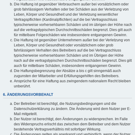
Die Haftung ist gegenüber Verbrauchern außer bei vorsätzlichem oder
grob fahrlässigem Verhalten oder bei Schäden aus der Verletzung von
Leben, Körper und Gesundheit und der Verletzung wesentlicher
Vertragspflichten (Kardinalpflichten) auf die bei Vertragsschluss
typischerweise vorhersehbaren Schäden und im übrigen der Höhe nach
auf die vertragstypischen Durchschnittsschäden begrenzt. Dies gilt auch
für mittelbare Folgeschäden wie insbesondere entgangenen Gewinn.
Die Haftung ist gegenüber Unternehmern außer bei der Verletzung von
Leben, Körper und Gesundheit oder vorsätzlichem oder grob
fahrlässigem Verhalten des Betreibers auf die bei Vertragsschluss
typischerweise vorhersehbaren Schäden und im Übrigen der Höhe
nach auf die vertragstypischen Durchschnittsschäden begrenzt. Dies gilt
auch für mittelbare Schäden, insbesondere entgangenen Gewinn.
Die Haftungsbegrenzung der Absätze a bis c gilt sinngemäß auch
zugunsten der Mitarbeiter und Erfüllungsgehilfen des Betreibers.
Ansprüche für eine Haftung aus zwingendem nationalem Recht bleiben
unberührt.
6. ÄNDERUNGSVORBEHALT
Der Betreiber ist berechtigt, die Nutzungsbedingungen und die
Datenschutzerklärung zu ändern. Die Änderung wird dem Nutzer per E-
Mail mitgeteilt.
Der Nutzer ist berechtigt, den Änderungen zu widersprechen. Im Falle
des Widerspruchs erlischt das zwischen dem Betreiber und dem Nutzer
bestehende Vertragsverhältnis mit sofortiger Wirkung.
Die Änderungen gelten als anerkannt und verbindlich, wenn der Nutzer