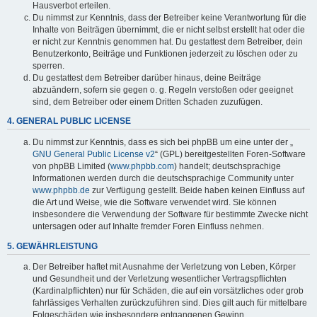
Hausverbot erteilen.
Du nimmst zur Kenntnis, dass der Betreiber keine Verantwortung für die
Inhalte von Beiträgen übernimmt, die er nicht selbst erstellt hat oder die
er nicht zur Kenntnis genommen hat. Du gestattest dem Betreiber, dein
Benutzerkonto, Beiträge und Funktionen jederzeit zu löschen oder zu
sperren.
Du gestattest dem Betreiber darüber hinaus, deine Beiträge
abzuändern, sofern sie gegen o. g. Regeln verstoßen oder geeignet
sind, dem Betreiber oder einem Dritten Schaden zuzufügen.
4. GENERAL PUBLIC LICENSE
Du nimmst zur Kenntnis, dass es sich bei phpBB um eine unter der „
GNU General Public License v2
“ (GPL) bereitgestellten Foren-Software
von phpBB Limited (
www.phpbb.com
) handelt; deutschsprachige
Informationen werden durch die deutschsprachige Community unter
www.phpbb.de
zur Verfügung gestellt. Beide haben keinen Einfluss auf
die Art und Weise, wie die Software verwendet wird. Sie können
insbesondere die Verwendung der Software für bestimmte Zwecke nicht
untersagen oder auf Inhalte fremder Foren Einfluss nehmen.
5. GEWÄHRLEISTUNG
Der Betreiber haftet mit Ausnahme der Verletzung von Leben, Körper
und Gesundheit und der Verletzung wesentlicher Vertragspflichten
(Kardinalpflichten) nur für Schäden, die auf ein vorsätzliches oder grob
fahrlässiges Verhalten zurückzuführen sind. Dies gilt auch für mittelbare
Folgeschäden wie insbesondere entgangenen Gewinn.