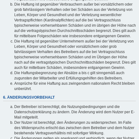
Die Haftung ist gegenüber Verbrauchern außer bei vorsätzlichem oder
grob fahrlässigem Verhalten oder bei Schäden aus der Verletzung von
Leben, Körper und Gesundheit und der Verletzung wesentlicher
Vertragspflichten (Kardinalpflichten) auf die bei Vertragsschluss
typischerweise vorhersehbaren Schäden und im übrigen der Höhe nach
auf die vertragstypischen Durchschnittsschäden begrenzt. Dies gilt auch
für mittelbare Folgeschäden wie insbesondere entgangenen Gewinn.
Die Haftung ist gegenüber Unternehmern außer bei der Verletzung von
Leben, Körper und Gesundheit oder vorsätzlichem oder grob
fahrlässigem Verhalten des Betreibers auf die bei Vertragsschluss
typischerweise vorhersehbaren Schäden und im Übrigen der Höhe
nach auf die vertragstypischen Durchschnittsschäden begrenzt. Dies gilt
auch für mittelbare Schäden, insbesondere entgangenen Gewinn.
Die Haftungsbegrenzung der Absätze a bis c gilt sinngemäß auch
zugunsten der Mitarbeiter und Erfüllungsgehilfen des Betreibers.
Ansprüche für eine Haftung aus zwingendem nationalem Recht bleiben
unberührt.
6. ÄNDERUNGSVORBEHALT
Der Betreiber ist berechtigt, die Nutzungsbedingungen und die
Datenschutzerklärung zu ändern. Die Änderung wird dem Nutzer per E-
Mail mitgeteilt.
Der Nutzer ist berechtigt, den Änderungen zu widersprechen. Im Falle
des Widerspruchs erlischt das zwischen dem Betreiber und dem Nutzer
bestehende Vertragsverhältnis mit sofortiger Wirkung.
Die Änderungen gelten als anerkannt und verbindlich, wenn der Nutzer