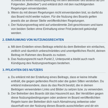
schließt du einen Nutzungsvertrag mit dem Betreiber des Boards ab (im
Folgenden „Betreiber“) und erklärst dich mit den nachfolgenden
Regelungen einverstanden.
Wenn du mit diesen Regelungen nicht einverstanden bist, so darfst du
das Board nicht weiter nutzen. Für die Nutzung des Boards gelten
jeweils die an dieser Stelle veröffentlichten Regelungen.
Der Nutzungsvertrag wird auf unbestimmte Zeit geschlossen und kann
von beiden Seiten ohne Einhaltung einer Frist jederzeit gekündigt
werden.
2. EINRÄUMUNG VON NUTZUNGSRECHTEN
Mit dem Erstellen eines Beitrags erteilst du dem Betreiber ein einfaches,
zeitlich und räumlich unbeschränktes und unentgeltliches Recht, deinen
Beitrag im Rahmen des Boards zu nutzen.
Das Nutzungsrecht nach Punkt 2, Unterpunkt a bleibt auch nach
Kündigung des Nutzungsvertrages bestehen.
3. PFLICHTEN DES NUTZERS
Du erklärst mit der Erstellung eines Beitrags, dass er keine Inhalte
enthält, die gegen geltendes Recht oder die guten Sitten verstoßen. Du
erklärst insbesondere, dass du das Recht besitzt, die in deinen
Beiträgen verwendeten Links und Bilder zu setzen bzw. zu verwenden.
Der Betreiber des Boards übt das Hausrecht aus. Bei Verstößen gegen
diese Nutzungsbedingungen oder anderer im Board veröffentlichten
Regeln kann der Betreiber dich nach Abmahnung zeitweise oder
dauerhaft von der Nutzung dieses Boards ausschließen und dir ein