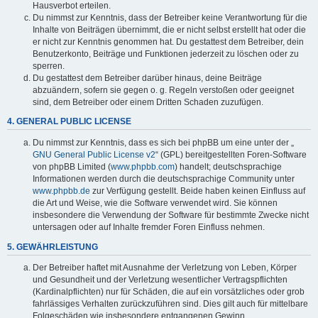
Hausverbot erteilen.
Du nimmst zur Kenntnis, dass der Betreiber keine Verantwortung für die
Inhalte von Beiträgen übernimmt, die er nicht selbst erstellt hat oder die
er nicht zur Kenntnis genommen hat. Du gestattest dem Betreiber, dein
Benutzerkonto, Beiträge und Funktionen jederzeit zu löschen oder zu
sperren.
Du gestattest dem Betreiber darüber hinaus, deine Beiträge
abzuändern, sofern sie gegen o. g. Regeln verstoßen oder geeignet
sind, dem Betreiber oder einem Dritten Schaden zuzufügen.
4. GENERAL PUBLIC LICENSE
Du nimmst zur Kenntnis, dass es sich bei phpBB um eine unter der „
GNU General Public License v2
“ (GPL) bereitgestellten Foren-Software
von phpBB Limited (
www.phpbb.com
) handelt; deutschsprachige
Informationen werden durch die deutschsprachige Community unter
www.phpbb.de
zur Verfügung gestellt. Beide haben keinen Einfluss auf
die Art und Weise, wie die Software verwendet wird. Sie können
insbesondere die Verwendung der Software für bestimmte Zwecke nicht
untersagen oder auf Inhalte fremder Foren Einfluss nehmen.
5. GEWÄHRLEISTUNG
Der Betreiber haftet mit Ausnahme der Verletzung von Leben, Körper
und Gesundheit und der Verletzung wesentlicher Vertragspflichten
(Kardinalpflichten) nur für Schäden, die auf ein vorsätzliches oder grob
fahrlässiges Verhalten zurückzuführen sind. Dies gilt auch für mittelbare
Folgeschäden wie insbesondere entgangenen Gewinn.