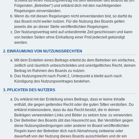
schließt du einen Nutzungsvertrag mit dem Betreiber des Boards ab (im
Folgenden „Betreiber“) und erklärst dich mit den nachfolgenden
Regelungen einverstanden.
Wenn du mit diesen Regelungen nicht einverstanden bist, so darfst du
das Board nicht weiter nutzen. Für die Nutzung des Boards gelten
jeweils die an dieser Stelle veröffentlichten Regelungen.
Der Nutzungsvertrag wird auf unbestimmte Zeit geschlossen und kann
von beiden Seiten ohne Einhaltung einer Frist jederzeit gekündigt
werden.
2. EINRÄUMUNG VON NUTZUNGSRECHTEN
Mit dem Erstellen eines Beitrags erteilst du dem Betreiber ein einfaches,
zeitlich und räumlich unbeschränktes und unentgeltliches Recht, deinen
Beitrag im Rahmen des Boards zu nutzen.
Das Nutzungsrecht nach Punkt 2, Unterpunkt a bleibt auch nach
Kündigung des Nutzungsvertrages bestehen.
3. PFLICHTEN DES NUTZERS
Du erklärst mit der Erstellung eines Beitrags, dass er keine Inhalte
enthält, die gegen geltendes Recht oder die guten Sitten verstoßen. Du
erklärst insbesondere, dass du das Recht besitzt, die in deinen
Beiträgen verwendeten Links und Bilder zu setzen bzw. zu verwenden.
Der Betreiber des Boards übt das Hausrecht aus. Bei Verstößen gegen
diese Nutzungsbedingungen oder anderer im Board veröffentlichten
Regeln kann der Betreiber dich nach Abmahnung zeitweise oder
dauerhaft von der Nutzung dieses Boards ausschließen und dir ein