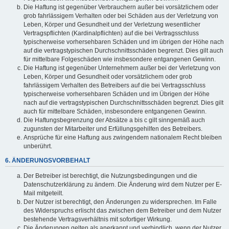
Die Haftung ist gegenüber Verbrauchern außer bei vorsätzlichem oder
grob fahrlässigem Verhalten oder bei Schäden aus der Verletzung von
Leben, Körper und Gesundheit und der Verletzung wesentlicher
Vertragspflichten (Kardinalpflichten) auf die bei Vertragsschluss
typischerweise vorhersehbaren Schäden und im übrigen der Höhe nach
auf die vertragstypischen Durchschnittsschäden begrenzt. Dies gilt auch
für mittelbare Folgeschäden wie insbesondere entgangenen Gewinn.
Die Haftung ist gegenüber Unternehmern außer bei der Verletzung von
Leben, Körper und Gesundheit oder vorsätzlichem oder grob
fahrlässigem Verhalten des Betreibers auf die bei Vertragsschluss
typischerweise vorhersehbaren Schäden und im Übrigen der Höhe
nach auf die vertragstypischen Durchschnittsschäden begrenzt. Dies gilt
auch für mittelbare Schäden, insbesondere entgangenen Gewinn.
Die Haftungsbegrenzung der Absätze a bis c gilt sinngemäß auch
zugunsten der Mitarbeiter und Erfüllungsgehilfen des Betreibers.
Ansprüche für eine Haftung aus zwingendem nationalem Recht bleiben
unberührt.
6. ÄNDERUNGSVORBEHALT
Der Betreiber ist berechtigt, die Nutzungsbedingungen und die
Datenschutzerklärung zu ändern. Die Änderung wird dem Nutzer per E-
Mail mitgeteilt.
Der Nutzer ist berechtigt, den Änderungen zu widersprechen. Im Falle
des Widerspruchs erlischt das zwischen dem Betreiber und dem Nutzer
bestehende Vertragsverhältnis mit sofortiger Wirkung.
Die Änderungen gelten als anerkannt und verbindlich, wenn der Nutzer