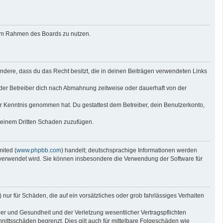
g im Rahmen des Boards zu nutzen.
sondere, dass du das Recht besitzt, die in deinen Beiträgen verwendeten Links
der Betreiber dich nach Abmahnung zeitweise oder dauerhaft von der
 zur Kenntnis genommen hat. Du gestattest dem Betreiber, dein Benutzerkonto,
r einem Dritten Schaden zuzufügen.
ited (
www.phpbb.com
) handelt; deutschsprachige Informationen werden
e verwendet wird. Sie können insbesondere die Verwendung der Software für
nur für Schäden, die auf ein vorsätzliches oder grob fahrlässiges Verhalten
er und Gesundheit und der Verletzung wesentlicher Vertragspflichten
nittsschäden begrenzt. Dies gilt auch für mittelbare Folgeschäden wie