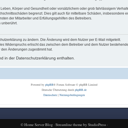
Leben, Körper und Gesundheit oder vorsätzlichem oder grob fahrlässigem Verhalte
hschnittsschäden begrenzt. Dies gilt auch für mittelbare Schäden, insbesondere
ten der Mitarbeiter und Erfüllungsgehilfen des Betreibers.
 unberührt.
hutzerklärung zu ändern. Die Änderung wird dem Nutzer per E-Mail mitgeteilt.
des Widerspruchs erlischt das zwischen dem Betreiber und dem Nutzer bestehende V
r den Änderungen zugestimmt hat.
d in der Datenschutzerklärung enthalten.
Powered by
phpBB
® Forum Software © phpBB Limited
Deutsche Übersetzung durch
phpBB.de
Datenschutz
|
Nutzungsbedingungen
©
Home Server Blog
·
Streamline theme
by
StudioPress
·