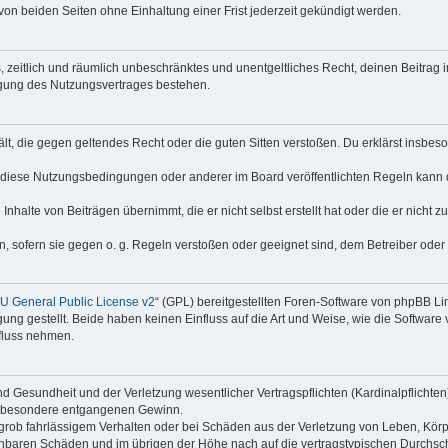
on beiden Seiten ohne Einhaltung einer Frist jederzeit gekündigt werden.
hes, zeitlich und räumlich unbeschränktes und unentgeltliches Recht, deinen Beitra
igung des Nutzungsvertrages bestehen.
thält, die gegen geltendes Recht oder die guten Sitten verstoßen. Du erklärst insbe
 diese Nutzungsbedingungen oder anderer im Board veröffentlichten Regeln kann 
Inhalte von Beiträgen übernimmt, die er nicht selbst erstellt hat oder die er nicht
n, sofern sie gegen o. g. Regeln verstoßen oder geeignet sind, dem Betreiber ode
 General Public License v2
“ (GPL) bereitgestellten Foren-Software von phpBB Lim
gung gestellt. Beide haben keinen Einfluss auf die Art und Weise, wie die Softwar
nfluss nehmen.
 Gesundheit und der Verletzung wesentlicher Vertragspflichten (Kardinalpflichten) 
 insbesondere entgangenen Gewinn.
grob fahrlässigem Verhalten oder bei Schäden aus der Verletzung von Leben, Körp
sehbaren Schäden und im übrigen der Höhe nach auf die vertragstypischen Durchsch