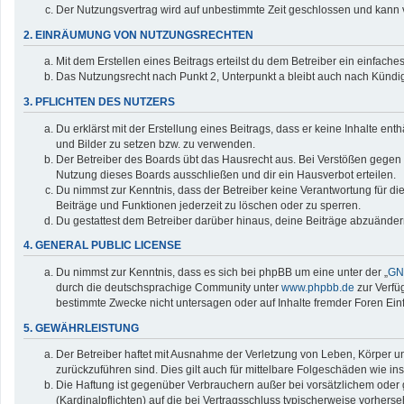
Der Nutzungsvertrag wird auf unbestimmte Zeit geschlossen und kann v
2. EINRÄUMUNG VON NUTZUNGSRECHTEN
Mit dem Erstellen eines Beitrags erteilst du dem Betreiber ein einfac
Das Nutzungsrecht nach Punkt 2, Unterpunkt a bleibt auch nach Künd
3. PFLICHTEN DES NUTZERS
Du erklärst mit der Erstellung eines Beitrags, dass er keine Inhalte en
und Bilder zu setzen bzw. zu verwenden.
Der Betreiber des Boards übt das Hausrecht aus. Bei Verstößen gegen
Nutzung dieses Boards ausschließen und dir ein Hausverbot erteilen.
Du nimmst zur Kenntnis, dass der Betreiber keine Verantwortung für die 
Beiträge und Funktionen jederzeit zu löschen oder zu sperren.
Du gestattest dem Betreiber darüber hinaus, deine Beiträge abzuänder
4. GENERAL PUBLIC LICENSE
Du nimmst zur Kenntnis, dass es sich bei phpBB um eine unter der „
GNU
durch die deutschsprachige Community unter
www.phpbb.de
zur Verfü
bestimmte Zwecke nicht untersagen oder auf Inhalte fremder Foren Ei
5. GEWÄHRLEISTUNG
Der Betreiber haftet mit Ausnahme der Verletzung von Leben, Körper und
zurückzuführen sind. Dies gilt auch für mittelbare Folgeschäden wie
Die Haftung ist gegenüber Verbrauchern außer bei vorsätzlichem oder 
(Kardinalpflichten) auf die bei Vertragsschluss typischerweise vorher