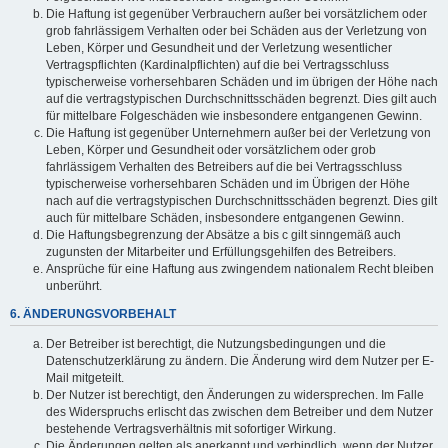
Die Haftung ist gegenüber Verbrauchern außer bei vorsätzlichem oder
grob fahrlässigem Verhalten oder bei Schäden aus der Verletzung von
Leben, Körper und Gesundheit und der Verletzung wesentlicher
Vertragspflichten (Kardinalpflichten) auf die bei Vertragsschluss
typischerweise vorhersehbaren Schäden und im übrigen der Höhe nach
auf die vertragstypischen Durchschnittsschäden begrenzt. Dies gilt auch
für mittelbare Folgeschäden wie insbesondere entgangenen Gewinn.
Die Haftung ist gegenüber Unternehmern außer bei der Verletzung von
Leben, Körper und Gesundheit oder vorsätzlichem oder grob
fahrlässigem Verhalten des Betreibers auf die bei Vertragsschluss
typischerweise vorhersehbaren Schäden und im Übrigen der Höhe
nach auf die vertragstypischen Durchschnittsschäden begrenzt. Dies gilt
auch für mittelbare Schäden, insbesondere entgangenen Gewinn.
Die Haftungsbegrenzung der Absätze a bis c gilt sinngemäß auch
zugunsten der Mitarbeiter und Erfüllungsgehilfen des Betreibers.
Ansprüche für eine Haftung aus zwingendem nationalem Recht bleiben
unberührt.
6. ÄNDERUNGSVORBEHALT
Der Betreiber ist berechtigt, die Nutzungsbedingungen und die
Datenschutzerklärung zu ändern. Die Änderung wird dem Nutzer per E-
Mail mitgeteilt.
Der Nutzer ist berechtigt, den Änderungen zu widersprechen. Im Falle
des Widerspruchs erlischt das zwischen dem Betreiber und dem Nutzer
bestehende Vertragsverhältnis mit sofortiger Wirkung.
Die Änderungen gelten als anerkannt und verbindlich, wenn der Nutzer