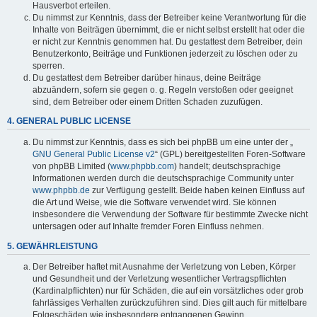
Hausverbot erteilen.
Du nimmst zur Kenntnis, dass der Betreiber keine Verantwortung für die
Inhalte von Beiträgen übernimmt, die er nicht selbst erstellt hat oder die
er nicht zur Kenntnis genommen hat. Du gestattest dem Betreiber, dein
Benutzerkonto, Beiträge und Funktionen jederzeit zu löschen oder zu
sperren.
Du gestattest dem Betreiber darüber hinaus, deine Beiträge
abzuändern, sofern sie gegen o. g. Regeln verstoßen oder geeignet
sind, dem Betreiber oder einem Dritten Schaden zuzufügen.
4. GENERAL PUBLIC LICENSE
Du nimmst zur Kenntnis, dass es sich bei phpBB um eine unter der „
GNU General Public License v2
“ (GPL) bereitgestellten Foren-Software
von phpBB Limited (
www.phpbb.com
) handelt; deutschsprachige
Informationen werden durch die deutschsprachige Community unter
www.phpbb.de
zur Verfügung gestellt. Beide haben keinen Einfluss auf
die Art und Weise, wie die Software verwendet wird. Sie können
insbesondere die Verwendung der Software für bestimmte Zwecke nicht
untersagen oder auf Inhalte fremder Foren Einfluss nehmen.
5. GEWÄHRLEISTUNG
Der Betreiber haftet mit Ausnahme der Verletzung von Leben, Körper
und Gesundheit und der Verletzung wesentlicher Vertragspflichten
(Kardinalpflichten) nur für Schäden, die auf ein vorsätzliches oder grob
fahrlässiges Verhalten zurückzuführen sind. Dies gilt auch für mittelbare
Folgeschäden wie insbesondere entgangenen Gewinn.