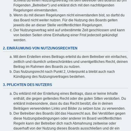
schließt du einen Nutzungsvertrag mit dem Betreiber des Boards ab (im
Folgenden „Betreiber“) und erklärst dich mit den nachfolgenden
Regelungen einverstanden.
Wenn du mit diesen Regelungen nicht einverstanden bist, so darfst du
das Board nicht weiter nutzen. Für die Nutzung des Boards gelten
jeweils die an dieser Stelle veröffentlichten Regelungen.
Der Nutzungsvertrag wird auf unbestimmte Zeit geschlossen und kann
von beiden Seiten ohne Einhaltung einer Frist jederzeit gekündigt
werden.
2. EINRÄUMUNG VON NUTZUNGSRECHTEN
Mit dem Erstellen eines Beitrags erteilst du dem Betreiber ein einfaches,
zeitlich und räumlich unbeschränktes und unentgeltliches Recht, deinen
Beitrag im Rahmen des Boards zu nutzen.
Das Nutzungsrecht nach Punkt 2, Unterpunkt a bleibt auch nach
Kündigung des Nutzungsvertrages bestehen.
3. PFLICHTEN DES NUTZERS
Du erklärst mit der Erstellung eines Beitrags, dass er keine Inhalte
enthält, die gegen geltendes Recht oder die guten Sitten verstoßen. Du
erklärst insbesondere, dass du das Recht besitzt, die in deinen
Beiträgen verwendeten Links und Bilder zu setzen bzw. zu verwenden.
Der Betreiber des Boards übt das Hausrecht aus. Bei Verstößen gegen
diese Nutzungsbedingungen oder anderer im Board veröffentlichten
Regeln kann der Betreiber dich nach Abmahnung zeitweise oder
dauerhaft von der Nutzung dieses Boards ausschließen und dir ein