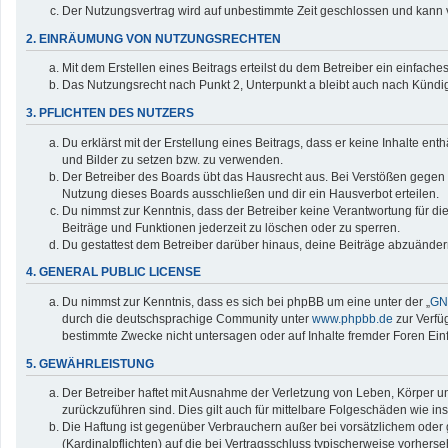
Der Nutzungsvertrag wird auf unbestimmte Zeit geschlossen und kann v
2. EINRÄUMUNG VON NUTZUNGSRECHTEN
Mit dem Erstellen eines Beitrags erteilst du dem Betreiber ein einfac
Das Nutzungsrecht nach Punkt 2, Unterpunkt a bleibt auch nach Künd
3. PFLICHTEN DES NUTZERS
Du erklärst mit der Erstellung eines Beitrags, dass er keine Inhalte en
und Bilder zu setzen bzw. zu verwenden.
Der Betreiber des Boards übt das Hausrecht aus. Bei Verstößen gegen
Nutzung dieses Boards ausschließen und dir ein Hausverbot erteilen.
Du nimmst zur Kenntnis, dass der Betreiber keine Verantwortung für die 
Beiträge und Funktionen jederzeit zu löschen oder zu sperren.
Du gestattest dem Betreiber darüber hinaus, deine Beiträge abzuänder
4. GENERAL PUBLIC LICENSE
Du nimmst zur Kenntnis, dass es sich bei phpBB um eine unter der „
GNU
durch die deutschsprachige Community unter
www.phpbb.de
zur Verfü
bestimmte Zwecke nicht untersagen oder auf Inhalte fremder Foren Ei
5. GEWÄHRLEISTUNG
Der Betreiber haftet mit Ausnahme der Verletzung von Leben, Körper und
zurückzuführen sind. Dies gilt auch für mittelbare Folgeschäden wie
Die Haftung ist gegenüber Verbrauchern außer bei vorsätzlichem oder 
(Kardinalpflichten) auf die bei Vertragsschluss typischerweise vorher