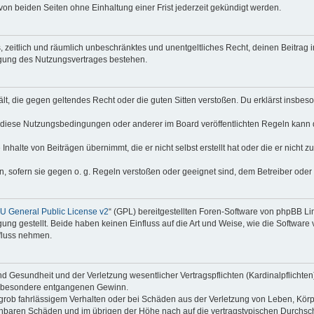
on beiden Seiten ohne Einhaltung einer Frist jederzeit gekündigt werden.
hes, zeitlich und räumlich unbeschränktes und unentgeltliches Recht, deinen Beitra
igung des Nutzungsvertrages bestehen.
thält, die gegen geltendes Recht oder die guten Sitten verstoßen. Du erklärst insbe
 diese Nutzungsbedingungen oder anderer im Board veröffentlichten Regeln kann 
Inhalte von Beiträgen übernimmt, die er nicht selbst erstellt hat oder die er nicht
n, sofern sie gegen o. g. Regeln verstoßen oder geeignet sind, dem Betreiber ode
 General Public License v2
“ (GPL) bereitgestellten Foren-Software von phpBB Lim
gung gestellt. Beide haben keinen Einfluss auf die Art und Weise, wie die Softwar
nfluss nehmen.
 Gesundheit und der Verletzung wesentlicher Vertragspflichten (Kardinalpflichten) 
 insbesondere entgangenen Gewinn.
grob fahrlässigem Verhalten oder bei Schäden aus der Verletzung von Leben, Körp
sehbaren Schäden und im übrigen der Höhe nach auf die vertragstypischen Durchsch