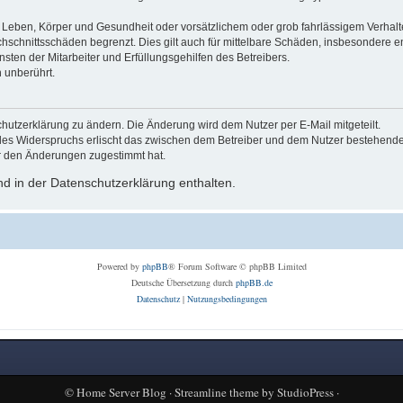
Leben, Körper und Gesundheit oder vorsätzlichem oder grob fahrlässigem Verhalte
hschnittsschäden begrenzt. Dies gilt auch für mittelbare Schäden, insbesondere
ten der Mitarbeiter und Erfüllungsgehilfen des Betreibers.
 unberührt.
hutzerklärung zu ändern. Die Änderung wird dem Nutzer per E-Mail mitgeteilt.
des Widerspruchs erlischt das zwischen dem Betreiber und dem Nutzer bestehende V
r den Änderungen zugestimmt hat.
d in der Datenschutzerklärung enthalten.
Powered by
phpBB
® Forum Software © phpBB Limited
Deutsche Übersetzung durch
phpBB.de
Datenschutz
|
Nutzungsbedingungen
©
Home Server Blog
·
Streamline theme
by
StudioPress
·