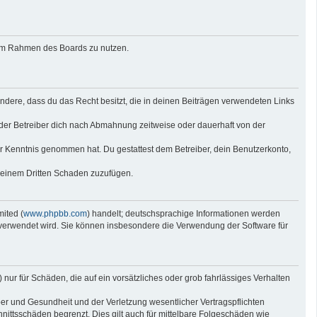
g im Rahmen des Boards zu nutzen.
sondere, dass du das Recht besitzt, die in deinen Beiträgen verwendeten Links
der Betreiber dich nach Abmahnung zeitweise oder dauerhaft von der
 zur Kenntnis genommen hat. Du gestattest dem Betreiber, dein Benutzerkonto,
r einem Dritten Schaden zuzufügen.
ited (
www.phpbb.com
) handelt; deutschsprachige Informationen werden
e verwendet wird. Sie können insbesondere die Verwendung der Software für
nur für Schäden, die auf ein vorsätzliches oder grob fahrlässiges Verhalten
er und Gesundheit und der Verletzung wesentlicher Vertragspflichten
nittsschäden begrenzt. Dies gilt auch für mittelbare Folgeschäden wie