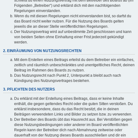
schließt du einen Nutzungsvertrag mit dem Betreiber des Boards ab (im
Folgenden „Betreiber“) und erklärst dich mit den nachfolgenden
Regelungen einverstanden.
Wenn du mit diesen Regelungen nicht einverstanden bist, so darfst du
das Board nicht weiter nutzen. Für die Nutzung des Boards gelten
jeweils die an dieser Stelle veröffentlichten Regelungen.
Der Nutzungsvertrag wird auf unbestimmte Zeit geschlossen und kann
von beiden Seiten ohne Einhaltung einer Frist jederzeit gekündigt
werden.
2. EINRÄUMUNG VON NUTZUNGSRECHTEN
Mit dem Erstellen eines Beitrags erteilst du dem Betreiber ein einfaches,
zeitlich und räumlich unbeschränktes und unentgeltliches Recht, deinen
Beitrag im Rahmen des Boards zu nutzen.
Das Nutzungsrecht nach Punkt 2, Unterpunkt a bleibt auch nach
Kündigung des Nutzungsvertrages bestehen.
3. PFLICHTEN DES NUTZERS
Du erklärst mit der Erstellung eines Beitrags, dass er keine Inhalte
enthält, die gegen geltendes Recht oder die guten Sitten verstoßen. Du
erklärst insbesondere, dass du das Recht besitzt, die in deinen
Beiträgen verwendeten Links und Bilder zu setzen bzw. zu verwenden.
Der Betreiber des Boards übt das Hausrecht aus. Bei Verstößen gegen
diese Nutzungsbedingungen oder anderer im Board veröffentlichten
Regeln kann der Betreiber dich nach Abmahnung zeitweise oder
dauerhaft von der Nutzung dieses Boards ausschließen und dir ein