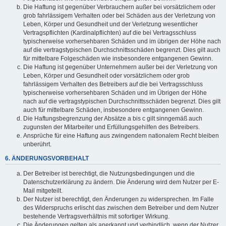
Die Haftung ist gegenüber Verbrauchern außer bei vorsätzlichem oder
grob fahrlässigem Verhalten oder bei Schäden aus der Verletzung von
Leben, Körper und Gesundheit und der Verletzung wesentlicher
Vertragspflichten (Kardinalpflichten) auf die bei Vertragsschluss
typischerweise vorhersehbaren Schäden und im übrigen der Höhe nach
auf die vertragstypischen Durchschnittsschäden begrenzt. Dies gilt auch
für mittelbare Folgeschäden wie insbesondere entgangenen Gewinn.
Die Haftung ist gegenüber Unternehmern außer bei der Verletzung von
Leben, Körper und Gesundheit oder vorsätzlichem oder grob
fahrlässigem Verhalten des Betreibers auf die bei Vertragsschluss
typischerweise vorhersehbaren Schäden und im Übrigen der Höhe
nach auf die vertragstypischen Durchschnittsschäden begrenzt. Dies gilt
auch für mittelbare Schäden, insbesondere entgangenen Gewinn.
Die Haftungsbegrenzung der Absätze a bis c gilt sinngemäß auch
zugunsten der Mitarbeiter und Erfüllungsgehilfen des Betreibers.
Ansprüche für eine Haftung aus zwingendem nationalem Recht bleiben
unberührt.
6. ÄNDERUNGSVORBEHALT
Der Betreiber ist berechtigt, die Nutzungsbedingungen und die
Datenschutzerklärung zu ändern. Die Änderung wird dem Nutzer per E-
Mail mitgeteilt.
Der Nutzer ist berechtigt, den Änderungen zu widersprechen. Im Falle
des Widerspruchs erlischt das zwischen dem Betreiber und dem Nutzer
bestehende Vertragsverhältnis mit sofortiger Wirkung.
Die Änderungen gelten als anerkannt und verbindlich, wenn der Nutzer