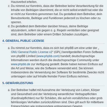
Hausverbot erteilen.
Du nimmst zur Kenntnis, dass der Betreiber keine Verantwortung für die
Inhalte von Beiträgen übernimmt, die er nicht selbst erstellt hat oder die
er nicht zur Kenntnis genommen hat. Du gestattest dem Betreiber, dein
Benutzerkonto, Beiträge und Funktionen jederzeit zu löschen oder zu
sperren.
Du gestattest dem Betreiber darüber hinaus, deine Beiträge
abzuändern, sofern sie gegen o. g. Regeln verstoßen oder geeignet
sind, dem Betreiber oder einem Dritten Schaden zuzufügen.
4. GENERAL PUBLIC LICENSE
Du nimmst zur Kenntnis, dass es sich bei phpBB um eine unter der „
GNU General Public License v2
“ (GPL) bereitgestellten Foren-Software
von phpBB Limited (
www.phpbb.com
) handelt; deutschsprachige
Informationen werden durch die deutschsprachige Community unter
www.phpbb.de
zur Verfügung gestellt. Beide haben keinen Einfluss auf
die Art und Weise, wie die Software verwendet wird. Sie können
insbesondere die Verwendung der Software für bestimmte Zwecke nicht
untersagen oder auf Inhalte fremder Foren Einfluss nehmen.
5. GEWÄHRLEISTUNG
Der Betreiber haftet mit Ausnahme der Verletzung von Leben, Körper
und Gesundheit und der Verletzung wesentlicher Vertragspflichten
(Kardinalpflichten) nur für Schäden, die auf ein vorsätzliches oder grob
fahrlässiges Verhalten zurückzuführen sind. Dies gilt auch für mittelbare
Folgeschäden wie insbesondere entgangenen Gewinn.