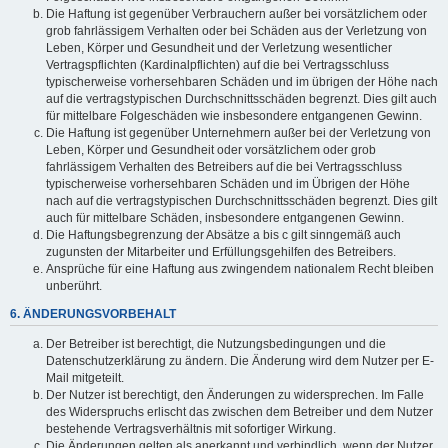
Die Haftung ist gegenüber Verbrauchern außer bei vorsätzlichem oder
grob fahrlässigem Verhalten oder bei Schäden aus der Verletzung von
Leben, Körper und Gesundheit und der Verletzung wesentlicher
Vertragspflichten (Kardinalpflichten) auf die bei Vertragsschluss
typischerweise vorhersehbaren Schäden und im übrigen der Höhe nach
auf die vertragstypischen Durchschnittsschäden begrenzt. Dies gilt auch
für mittelbare Folgeschäden wie insbesondere entgangenen Gewinn.
Die Haftung ist gegenüber Unternehmern außer bei der Verletzung von
Leben, Körper und Gesundheit oder vorsätzlichem oder grob
fahrlässigem Verhalten des Betreibers auf die bei Vertragsschluss
typischerweise vorhersehbaren Schäden und im Übrigen der Höhe
nach auf die vertragstypischen Durchschnittsschäden begrenzt. Dies gilt
auch für mittelbare Schäden, insbesondere entgangenen Gewinn.
Die Haftungsbegrenzung der Absätze a bis c gilt sinngemäß auch
zugunsten der Mitarbeiter und Erfüllungsgehilfen des Betreibers.
Ansprüche für eine Haftung aus zwingendem nationalem Recht bleiben
unberührt.
6. ÄNDERUNGSVORBEHALT
Der Betreiber ist berechtigt, die Nutzungsbedingungen und die
Datenschutzerklärung zu ändern. Die Änderung wird dem Nutzer per E-
Mail mitgeteilt.
Der Nutzer ist berechtigt, den Änderungen zu widersprechen. Im Falle
des Widerspruchs erlischt das zwischen dem Betreiber und dem Nutzer
bestehende Vertragsverhältnis mit sofortiger Wirkung.
Die Änderungen gelten als anerkannt und verbindlich, wenn der Nutzer