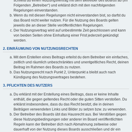
schließt du einen Nutzungsvertrag mit dem Betreiber des Boards ab (im
Folgenden „Betreiber“) und erklärst dich mit den nachfolgenden
Regelungen einverstanden.
Wenn du mit diesen Regelungen nicht einverstanden bist, so darfst du
das Board nicht weiter nutzen. Für die Nutzung des Boards gelten
jeweils die an dieser Stelle veröffentlichten Regelungen.
Der Nutzungsvertrag wird auf unbestimmte Zeit geschlossen und kann
von beiden Seiten ohne Einhaltung einer Frist jederzeit gekündigt
werden.
2. EINRÄUMUNG VON NUTZUNGSRECHTEN
Mit dem Erstellen eines Beitrags erteilst du dem Betreiber ein einfaches,
zeitlich und räumlich unbeschränktes und unentgeltliches Recht, deinen
Beitrag im Rahmen des Boards zu nutzen.
Das Nutzungsrecht nach Punkt 2, Unterpunkt a bleibt auch nach
Kündigung des Nutzungsvertrages bestehen.
3. PFLICHTEN DES NUTZERS
Du erklärst mit der Erstellung eines Beitrags, dass er keine Inhalte
enthält, die gegen geltendes Recht oder die guten Sitten verstoßen. Du
erklärst insbesondere, dass du das Recht besitzt, die in deinen
Beiträgen verwendeten Links und Bilder zu setzen bzw. zu verwenden.
Der Betreiber des Boards übt das Hausrecht aus. Bei Verstößen gegen
diese Nutzungsbedingungen oder anderer im Board veröffentlichten
Regeln kann der Betreiber dich nach Abmahnung zeitweise oder
dauerhaft von der Nutzung dieses Boards ausschließen und dir ein