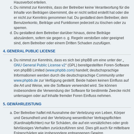
Hausverbot erteilen.
Du nimmst zur Kenntnis, dass der Betreiber keine Verantwortung für die
Inhalte von Beiträgen übernimmt, die er nicht selbst erstellt hat oder die
er nicht zur Kenntnis genommen hat. Du gestattest dem Betreiber, dein
Benutzerkonto, Beiträge und Funktionen jederzeit zu löschen oder zu
sperren.
Du gestattest dem Betreiber darüber hinaus, deine Beiträge
abzuändern, sofern sie gegen o. g. Regeln verstoßen oder geeignet
sind, dem Betreiber oder einem Dritten Schaden zuzufügen.
4. GENERAL PUBLIC LICENSE
Du nimmst zur Kenntnis, dass es sich bei phpBB um eine unter der „
GNU General Public License v2
“ (GPL) bereitgestellten Foren-Software
von phpBB Limited (
www.phpbb.com
) handelt; deutschsprachige
Informationen werden durch die deutschsprachige Community unter
www.phpbb.de
zur Verfügung gestellt. Beide haben keinen Einfluss auf
die Art und Weise, wie die Software verwendet wird. Sie können
insbesondere die Verwendung der Software für bestimmte Zwecke nicht
untersagen oder auf Inhalte fremder Foren Einfluss nehmen.
5. GEWÄHRLEISTUNG
Der Betreiber haftet mit Ausnahme der Verletzung von Leben, Körper
und Gesundheit und der Verletzung wesentlicher Vertragspflichten
(Kardinalpflichten) nur für Schäden, die auf ein vorsätzliches oder grob
fahrlässiges Verhalten zurückzuführen sind. Dies gilt auch für mittelbare
Folgeschäden wie insbesondere entgangenen Gewinn.