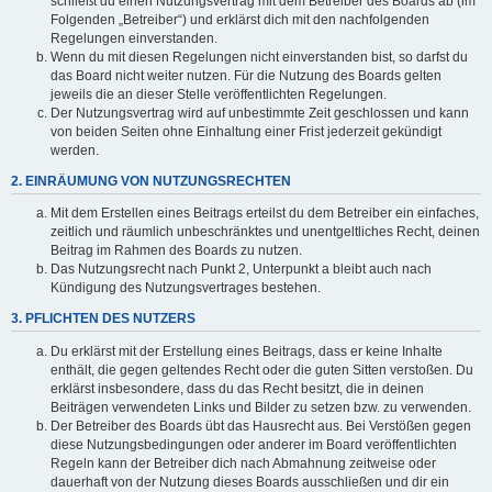
schließt du einen Nutzungsvertrag mit dem Betreiber des Boards ab (im
Folgenden „Betreiber“) und erklärst dich mit den nachfolgenden
Regelungen einverstanden.
Wenn du mit diesen Regelungen nicht einverstanden bist, so darfst du
das Board nicht weiter nutzen. Für die Nutzung des Boards gelten
jeweils die an dieser Stelle veröffentlichten Regelungen.
Der Nutzungsvertrag wird auf unbestimmte Zeit geschlossen und kann
von beiden Seiten ohne Einhaltung einer Frist jederzeit gekündigt
werden.
2. EINRÄUMUNG VON NUTZUNGSRECHTEN
Mit dem Erstellen eines Beitrags erteilst du dem Betreiber ein einfaches,
zeitlich und räumlich unbeschränktes und unentgeltliches Recht, deinen
Beitrag im Rahmen des Boards zu nutzen.
Das Nutzungsrecht nach Punkt 2, Unterpunkt a bleibt auch nach
Kündigung des Nutzungsvertrages bestehen.
3. PFLICHTEN DES NUTZERS
Du erklärst mit der Erstellung eines Beitrags, dass er keine Inhalte
enthält, die gegen geltendes Recht oder die guten Sitten verstoßen. Du
erklärst insbesondere, dass du das Recht besitzt, die in deinen
Beiträgen verwendeten Links und Bilder zu setzen bzw. zu verwenden.
Der Betreiber des Boards übt das Hausrecht aus. Bei Verstößen gegen
diese Nutzungsbedingungen oder anderer im Board veröffentlichten
Regeln kann der Betreiber dich nach Abmahnung zeitweise oder
dauerhaft von der Nutzung dieses Boards ausschließen und dir ein