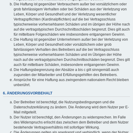
Die Haftung ist gegenüber Verbrauchern außer bei vorsätzlichem oder
grob fahrlässigem Verhalten oder bei Schäden aus der Verletzung von
Leben, Körper und Gesundheit und der Verletzung wesentlicher
Vertragspflichten (Kardinalpflichten) auf die bei Vertragsschluss
typischerweise vorhersehbaren Schäden und im übrigen der Höhe nach
auf die vertragstypischen Durchschnittsschäden begrenzt. Dies gilt auch
für mittelbare Folgeschäden wie insbesondere entgangenen Gewinn.
Die Haftung ist gegenüber Unternehmern außer bei der Verletzung von
Leben, Körper und Gesundheit oder vorsätzlichem oder grob
fahrlässigem Verhalten des Betreibers auf die bei Vertragsschluss
typischerweise vorhersehbaren Schäden und im Übrigen der Höhe
nach auf die vertragstypischen Durchschnittsschäden begrenzt. Dies gilt
auch für mittelbare Schäden, insbesondere entgangenen Gewinn.
Die Haftungsbegrenzung der Absätze a bis c gilt sinngemäß auch
zugunsten der Mitarbeiter und Erfüllungsgehilfen des Betreibers.
Ansprüche für eine Haftung aus zwingendem nationalem Recht bleiben
unberührt.
6. ÄNDERUNGSVORBEHALT
Der Betreiber ist berechtigt, die Nutzungsbedingungen und die
Datenschutzerklärung zu ändern. Die Änderung wird dem Nutzer per E-
Mail mitgeteilt.
Der Nutzer ist berechtigt, den Änderungen zu widersprechen. Im Falle
des Widerspruchs erlischt das zwischen dem Betreiber und dem Nutzer
bestehende Vertragsverhältnis mit sofortiger Wirkung.
Die Änderungen gelten als anerkannt und verbindlich, wenn der Nutzer