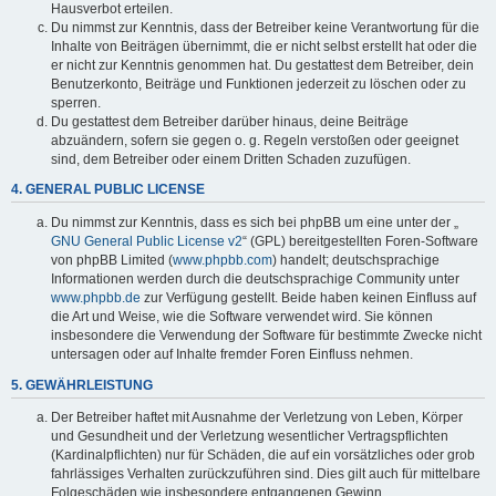
Hausverbot erteilen.
Du nimmst zur Kenntnis, dass der Betreiber keine Verantwortung für die
Inhalte von Beiträgen übernimmt, die er nicht selbst erstellt hat oder die
er nicht zur Kenntnis genommen hat. Du gestattest dem Betreiber, dein
Benutzerkonto, Beiträge und Funktionen jederzeit zu löschen oder zu
sperren.
Du gestattest dem Betreiber darüber hinaus, deine Beiträge
abzuändern, sofern sie gegen o. g. Regeln verstoßen oder geeignet
sind, dem Betreiber oder einem Dritten Schaden zuzufügen.
4. GENERAL PUBLIC LICENSE
Du nimmst zur Kenntnis, dass es sich bei phpBB um eine unter der „
GNU General Public License v2
“ (GPL) bereitgestellten Foren-Software
von phpBB Limited (
www.phpbb.com
) handelt; deutschsprachige
Informationen werden durch die deutschsprachige Community unter
www.phpbb.de
zur Verfügung gestellt. Beide haben keinen Einfluss auf
die Art und Weise, wie die Software verwendet wird. Sie können
insbesondere die Verwendung der Software für bestimmte Zwecke nicht
untersagen oder auf Inhalte fremder Foren Einfluss nehmen.
5. GEWÄHRLEISTUNG
Der Betreiber haftet mit Ausnahme der Verletzung von Leben, Körper
und Gesundheit und der Verletzung wesentlicher Vertragspflichten
(Kardinalpflichten) nur für Schäden, die auf ein vorsätzliches oder grob
fahrlässiges Verhalten zurückzuführen sind. Dies gilt auch für mittelbare
Folgeschäden wie insbesondere entgangenen Gewinn.