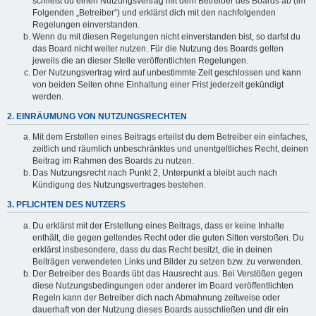
schließt du einen Nutzungsvertrag mit dem Betreiber des Boards ab (im
Folgenden „Betreiber“) und erklärst dich mit den nachfolgenden
Regelungen einverstanden.
Wenn du mit diesen Regelungen nicht einverstanden bist, so darfst du
das Board nicht weiter nutzen. Für die Nutzung des Boards gelten
jeweils die an dieser Stelle veröffentlichten Regelungen.
Der Nutzungsvertrag wird auf unbestimmte Zeit geschlossen und kann
von beiden Seiten ohne Einhaltung einer Frist jederzeit gekündigt
werden.
2. EINRÄUMUNG VON NUTZUNGSRECHTEN
Mit dem Erstellen eines Beitrags erteilst du dem Betreiber ein einfaches,
zeitlich und räumlich unbeschränktes und unentgeltliches Recht, deinen
Beitrag im Rahmen des Boards zu nutzen.
Das Nutzungsrecht nach Punkt 2, Unterpunkt a bleibt auch nach
Kündigung des Nutzungsvertrages bestehen.
3. PFLICHTEN DES NUTZERS
Du erklärst mit der Erstellung eines Beitrags, dass er keine Inhalte
enthält, die gegen geltendes Recht oder die guten Sitten verstoßen. Du
erklärst insbesondere, dass du das Recht besitzt, die in deinen
Beiträgen verwendeten Links und Bilder zu setzen bzw. zu verwenden.
Der Betreiber des Boards übt das Hausrecht aus. Bei Verstößen gegen
diese Nutzungsbedingungen oder anderer im Board veröffentlichten
Regeln kann der Betreiber dich nach Abmahnung zeitweise oder
dauerhaft von der Nutzung dieses Boards ausschließen und dir ein