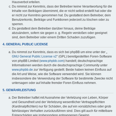
Hausverbot erteilen.
Du nimmst zur Kenntnis, dass der Betreiber keine Verantwortung für die
Inhalte von Beiträgen übernimmt, die er nicht selbst erstellt hat oder die
er nicht zur Kenntnis genommen hat. Du gestattest dem Betreiber, dein
Benutzerkonto, Beiträge und Funktionen jederzeit zu löschen oder zu
sperren.
Du gestattest dem Betreiber darüber hinaus, deine Beiträge
abzuändern, sofern sie gegen o. g. Regeln verstoßen oder geeignet
sind, dem Betreiber oder einem Dritten Schaden zuzufügen.
4. GENERAL PUBLIC LICENSE
Du nimmst zur Kenntnis, dass es sich bei phpBB um eine unter der „
GNU General Public License v2
“ (GPL) bereitgestellten Foren-Software
von phpBB Limited (
www.phpbb.com
) handelt; deutschsprachige
Informationen werden durch die deutschsprachige Community unter
www.phpbb.de
zur Verfügung gestellt. Beide haben keinen Einfluss auf
die Art und Weise, wie die Software verwendet wird. Sie können
insbesondere die Verwendung der Software für bestimmte Zwecke nicht
untersagen oder auf Inhalte fremder Foren Einfluss nehmen.
5. GEWÄHRLEISTUNG
Der Betreiber haftet mit Ausnahme der Verletzung von Leben, Körper
und Gesundheit und der Verletzung wesentlicher Vertragspflichten
(Kardinalpflichten) nur für Schäden, die auf ein vorsätzliches oder grob
fahrlässiges Verhalten zurückzuführen sind. Dies gilt auch für mittelbare
Folgeschäden wie insbesondere entgangenen Gewinn.