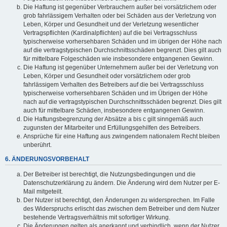
Die Haftung ist gegenüber Verbrauchern außer bei vorsätzlichem oder
grob fahrlässigem Verhalten oder bei Schäden aus der Verletzung von
Leben, Körper und Gesundheit und der Verletzung wesentlicher
Vertragspflichten (Kardinalpflichten) auf die bei Vertragsschluss
typischerweise vorhersehbaren Schäden und im übrigen der Höhe nach
auf die vertragstypischen Durchschnittsschäden begrenzt. Dies gilt auch
für mittelbare Folgeschäden wie insbesondere entgangenen Gewinn.
Die Haftung ist gegenüber Unternehmern außer bei der Verletzung von
Leben, Körper und Gesundheit oder vorsätzlichem oder grob
fahrlässigem Verhalten des Betreibers auf die bei Vertragsschluss
typischerweise vorhersehbaren Schäden und im Übrigen der Höhe
nach auf die vertragstypischen Durchschnittsschäden begrenzt. Dies gilt
auch für mittelbare Schäden, insbesondere entgangenen Gewinn.
Die Haftungsbegrenzung der Absätze a bis c gilt sinngemäß auch
zugunsten der Mitarbeiter und Erfüllungsgehilfen des Betreibers.
Ansprüche für eine Haftung aus zwingendem nationalem Recht bleiben
unberührt.
6. ÄNDERUNGSVORBEHALT
Der Betreiber ist berechtigt, die Nutzungsbedingungen und die
Datenschutzerklärung zu ändern. Die Änderung wird dem Nutzer per E-
Mail mitgeteilt.
Der Nutzer ist berechtigt, den Änderungen zu widersprechen. Im Falle
des Widerspruchs erlischt das zwischen dem Betreiber und dem Nutzer
bestehende Vertragsverhältnis mit sofortiger Wirkung.
Die Änderungen gelten als anerkannt und verbindlich, wenn der Nutzer