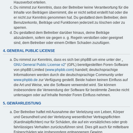
Hausverbot erteilen.
Du nimmst zur Kenntnis, dass der Betreiber keine Verantwortung für die
Inhalte von Beiträgen übernimmt, die er nicht selbst erstellt hat oder die
er nicht zur Kenntnis genommen hat. Du gestattest dem Betreiber, dein
Benutzerkonto, Beiträge und Funktionen jederzeit zu löschen oder zu
sperren.
Du gestattest dem Betreiber darüber hinaus, deine Beiträge
abzuändern, sofern sie gegen o. g. Regeln verstoßen oder geeignet
sind, dem Betreiber oder einem Dritten Schaden zuzufügen.
4. GENERAL PUBLIC LICENSE
Du nimmst zur Kenntnis, dass es sich bei phpBB um eine unter der „
GNU General Public License v2
“ (GPL) bereitgestellten Foren-Software
von phpBB Limited (
www.phpbb.com
) handelt; deutschsprachige
Informationen werden durch die deutschsprachige Community unter
www.phpbb.de
zur Verfügung gestellt. Beide haben keinen Einfluss auf
die Art und Weise, wie die Software verwendet wird. Sie können
insbesondere die Verwendung der Software für bestimmte Zwecke nicht
untersagen oder auf Inhalte fremder Foren Einfluss nehmen.
5. GEWÄHRLEISTUNG
Der Betreiber haftet mit Ausnahme der Verletzung von Leben, Körper
und Gesundheit und der Verletzung wesentlicher Vertragspflichten
(Kardinalpflichten) nur für Schäden, die auf ein vorsätzliches oder grob
fahrlässiges Verhalten zurückzuführen sind. Dies gilt auch für mittelbare
Folgeschäden wie insbesondere entgangenen Gewinn.