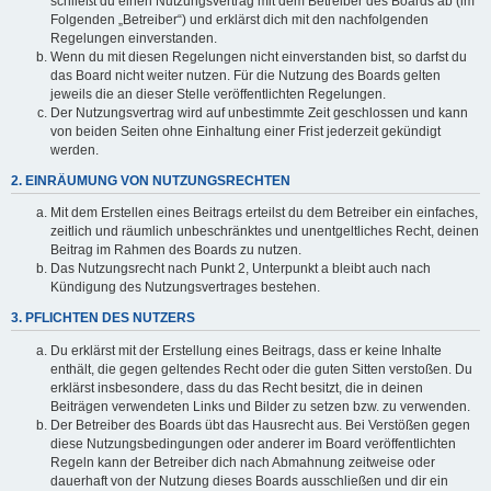
schließt du einen Nutzungsvertrag mit dem Betreiber des Boards ab (im
Folgenden „Betreiber“) und erklärst dich mit den nachfolgenden
Regelungen einverstanden.
Wenn du mit diesen Regelungen nicht einverstanden bist, so darfst du
das Board nicht weiter nutzen. Für die Nutzung des Boards gelten
jeweils die an dieser Stelle veröffentlichten Regelungen.
Der Nutzungsvertrag wird auf unbestimmte Zeit geschlossen und kann
von beiden Seiten ohne Einhaltung einer Frist jederzeit gekündigt
werden.
2. EINRÄUMUNG VON NUTZUNGSRECHTEN
Mit dem Erstellen eines Beitrags erteilst du dem Betreiber ein einfaches,
zeitlich und räumlich unbeschränktes und unentgeltliches Recht, deinen
Beitrag im Rahmen des Boards zu nutzen.
Das Nutzungsrecht nach Punkt 2, Unterpunkt a bleibt auch nach
Kündigung des Nutzungsvertrages bestehen.
3. PFLICHTEN DES NUTZERS
Du erklärst mit der Erstellung eines Beitrags, dass er keine Inhalte
enthält, die gegen geltendes Recht oder die guten Sitten verstoßen. Du
erklärst insbesondere, dass du das Recht besitzt, die in deinen
Beiträgen verwendeten Links und Bilder zu setzen bzw. zu verwenden.
Der Betreiber des Boards übt das Hausrecht aus. Bei Verstößen gegen
diese Nutzungsbedingungen oder anderer im Board veröffentlichten
Regeln kann der Betreiber dich nach Abmahnung zeitweise oder
dauerhaft von der Nutzung dieses Boards ausschließen und dir ein