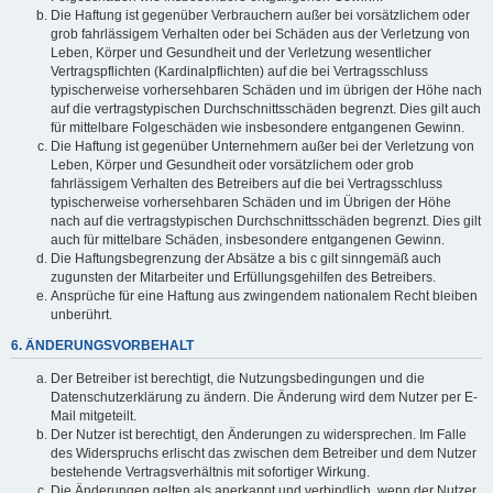
Die Haftung ist gegenüber Verbrauchern außer bei vorsätzlichem oder
grob fahrlässigem Verhalten oder bei Schäden aus der Verletzung von
Leben, Körper und Gesundheit und der Verletzung wesentlicher
Vertragspflichten (Kardinalpflichten) auf die bei Vertragsschluss
typischerweise vorhersehbaren Schäden und im übrigen der Höhe nach
auf die vertragstypischen Durchschnittsschäden begrenzt. Dies gilt auch
für mittelbare Folgeschäden wie insbesondere entgangenen Gewinn.
Die Haftung ist gegenüber Unternehmern außer bei der Verletzung von
Leben, Körper und Gesundheit oder vorsätzlichem oder grob
fahrlässigem Verhalten des Betreibers auf die bei Vertragsschluss
typischerweise vorhersehbaren Schäden und im Übrigen der Höhe
nach auf die vertragstypischen Durchschnittsschäden begrenzt. Dies gilt
auch für mittelbare Schäden, insbesondere entgangenen Gewinn.
Die Haftungsbegrenzung der Absätze a bis c gilt sinngemäß auch
zugunsten der Mitarbeiter und Erfüllungsgehilfen des Betreibers.
Ansprüche für eine Haftung aus zwingendem nationalem Recht bleiben
unberührt.
6. ÄNDERUNGSVORBEHALT
Der Betreiber ist berechtigt, die Nutzungsbedingungen und die
Datenschutzerklärung zu ändern. Die Änderung wird dem Nutzer per E-
Mail mitgeteilt.
Der Nutzer ist berechtigt, den Änderungen zu widersprechen. Im Falle
des Widerspruchs erlischt das zwischen dem Betreiber und dem Nutzer
bestehende Vertragsverhältnis mit sofortiger Wirkung.
Die Änderungen gelten als anerkannt und verbindlich, wenn der Nutzer