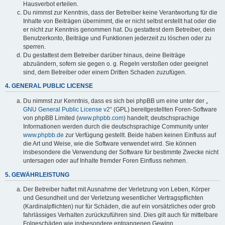
Hausverbot erteilen.
Du nimmst zur Kenntnis, dass der Betreiber keine Verantwortung für die
Inhalte von Beiträgen übernimmt, die er nicht selbst erstellt hat oder die
er nicht zur Kenntnis genommen hat. Du gestattest dem Betreiber, dein
Benutzerkonto, Beiträge und Funktionen jederzeit zu löschen oder zu
sperren.
Du gestattest dem Betreiber darüber hinaus, deine Beiträge
abzuändern, sofern sie gegen o. g. Regeln verstoßen oder geeignet
sind, dem Betreiber oder einem Dritten Schaden zuzufügen.
4. GENERAL PUBLIC LICENSE
Du nimmst zur Kenntnis, dass es sich bei phpBB um eine unter der „
GNU General Public License v2
“ (GPL) bereitgestellten Foren-Software
von phpBB Limited (
www.phpbb.com
) handelt; deutschsprachige
Informationen werden durch die deutschsprachige Community unter
www.phpbb.de
zur Verfügung gestellt. Beide haben keinen Einfluss auf
die Art und Weise, wie die Software verwendet wird. Sie können
insbesondere die Verwendung der Software für bestimmte Zwecke nicht
untersagen oder auf Inhalte fremder Foren Einfluss nehmen.
5. GEWÄHRLEISTUNG
Der Betreiber haftet mit Ausnahme der Verletzung von Leben, Körper
und Gesundheit und der Verletzung wesentlicher Vertragspflichten
(Kardinalpflichten) nur für Schäden, die auf ein vorsätzliches oder grob
fahrlässiges Verhalten zurückzuführen sind. Dies gilt auch für mittelbare
Folgeschäden wie insbesondere entgangenen Gewinn.