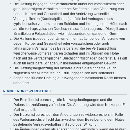
Die Haftung ist gegenüber Verbrauchern außer bei vorsätzlichem oder
grob fahrlässigem Verhalten oder bei Schäden aus der Verletzung von
Leben, Körper und Gesundheit und der Verletzung wesentlicher
Vertragspflichten (Kardinalpflichten) auf die bei Vertragsschluss
typischerweise vorhersehbaren Schäden und im übrigen der Höhe nach
auf die vertragstypischen Durchschnittsschäden begrenzt. Dies gilt auch
für mittelbare Folgeschäden wie insbesondere entgangenen Gewinn.
Die Haftung ist gegenüber Unternehmern außer bei der Verletzung von
Leben, Körper und Gesundheit oder vorsätzlichem oder grob
fahrlässigem Verhalten des Betreibers auf die bei Vertragsschluss
typischerweise vorhersehbaren Schäden und im Übrigen der Höhe
nach auf die vertragstypischen Durchschnittsschäden begrenzt. Dies gilt
auch für mittelbare Schäden, insbesondere entgangenen Gewinn.
Die Haftungsbegrenzung der Absätze a bis c gilt sinngemäß auch
zugunsten der Mitarbeiter und Erfüllungsgehilfen des Betreibers.
Ansprüche für eine Haftung aus zwingendem nationalem Recht bleiben
unberührt.
6. ÄNDERUNGSVORBEHALT
Der Betreiber ist berechtigt, die Nutzungsbedingungen und die
Datenschutzerklärung zu ändern. Die Änderung wird dem Nutzer per E-
Mail mitgeteilt.
Der Nutzer ist berechtigt, den Änderungen zu widersprechen. Im Falle
des Widerspruchs erlischt das zwischen dem Betreiber und dem Nutzer
bestehende Vertragsverhältnis mit sofortiger Wirkung.
Die Änderungen gelten als anerkannt und verbindlich, wenn der Nutzer