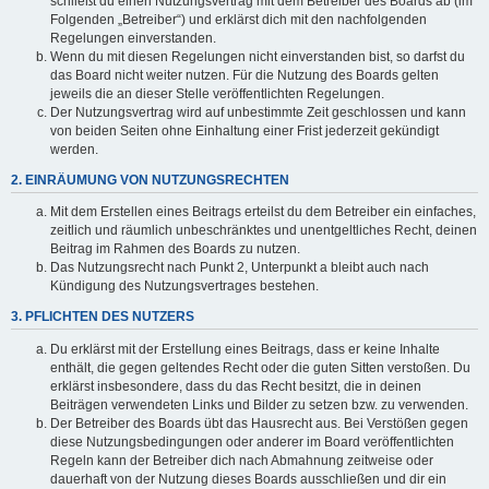
schließt du einen Nutzungsvertrag mit dem Betreiber des Boards ab (im
Folgenden „Betreiber“) und erklärst dich mit den nachfolgenden
Regelungen einverstanden.
Wenn du mit diesen Regelungen nicht einverstanden bist, so darfst du
das Board nicht weiter nutzen. Für die Nutzung des Boards gelten
jeweils die an dieser Stelle veröffentlichten Regelungen.
Der Nutzungsvertrag wird auf unbestimmte Zeit geschlossen und kann
von beiden Seiten ohne Einhaltung einer Frist jederzeit gekündigt
werden.
2. EINRÄUMUNG VON NUTZUNGSRECHTEN
Mit dem Erstellen eines Beitrags erteilst du dem Betreiber ein einfaches,
zeitlich und räumlich unbeschränktes und unentgeltliches Recht, deinen
Beitrag im Rahmen des Boards zu nutzen.
Das Nutzungsrecht nach Punkt 2, Unterpunkt a bleibt auch nach
Kündigung des Nutzungsvertrages bestehen.
3. PFLICHTEN DES NUTZERS
Du erklärst mit der Erstellung eines Beitrags, dass er keine Inhalte
enthält, die gegen geltendes Recht oder die guten Sitten verstoßen. Du
erklärst insbesondere, dass du das Recht besitzt, die in deinen
Beiträgen verwendeten Links und Bilder zu setzen bzw. zu verwenden.
Der Betreiber des Boards übt das Hausrecht aus. Bei Verstößen gegen
diese Nutzungsbedingungen oder anderer im Board veröffentlichten
Regeln kann der Betreiber dich nach Abmahnung zeitweise oder
dauerhaft von der Nutzung dieses Boards ausschließen und dir ein