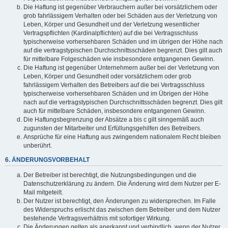
Die Haftung ist gegenüber Verbrauchern außer bei vorsätzlichem oder
grob fahrlässigem Verhalten oder bei Schäden aus der Verletzung von
Leben, Körper und Gesundheit und der Verletzung wesentlicher
Vertragspflichten (Kardinalpflichten) auf die bei Vertragsschluss
typischerweise vorhersehbaren Schäden und im übrigen der Höhe nach
auf die vertragstypischen Durchschnittsschäden begrenzt. Dies gilt auch
für mittelbare Folgeschäden wie insbesondere entgangenen Gewinn.
Die Haftung ist gegenüber Unternehmern außer bei der Verletzung von
Leben, Körper und Gesundheit oder vorsätzlichem oder grob
fahrlässigem Verhalten des Betreibers auf die bei Vertragsschluss
typischerweise vorhersehbaren Schäden und im Übrigen der Höhe
nach auf die vertragstypischen Durchschnittsschäden begrenzt. Dies gilt
auch für mittelbare Schäden, insbesondere entgangenen Gewinn.
Die Haftungsbegrenzung der Absätze a bis c gilt sinngemäß auch
zugunsten der Mitarbeiter und Erfüllungsgehilfen des Betreibers.
Ansprüche für eine Haftung aus zwingendem nationalem Recht bleiben
unberührt.
6. ÄNDERUNGSVORBEHALT
Der Betreiber ist berechtigt, die Nutzungsbedingungen und die
Datenschutzerklärung zu ändern. Die Änderung wird dem Nutzer per E-
Mail mitgeteilt.
Der Nutzer ist berechtigt, den Änderungen zu widersprechen. Im Falle
des Widerspruchs erlischt das zwischen dem Betreiber und dem Nutzer
bestehende Vertragsverhältnis mit sofortiger Wirkung.
Die Änderungen gelten als anerkannt und verbindlich, wenn der Nutzer