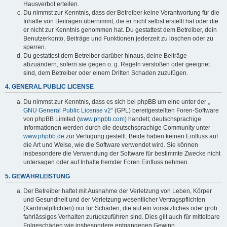
Hausverbot erteilen.
Du nimmst zur Kenntnis, dass der Betreiber keine Verantwortung für die
Inhalte von Beiträgen übernimmt, die er nicht selbst erstellt hat oder die
er nicht zur Kenntnis genommen hat. Du gestattest dem Betreiber, dein
Benutzerkonto, Beiträge und Funktionen jederzeit zu löschen oder zu
sperren.
Du gestattest dem Betreiber darüber hinaus, deine Beiträge
abzuändern, sofern sie gegen o. g. Regeln verstoßen oder geeignet
sind, dem Betreiber oder einem Dritten Schaden zuzufügen.
4. GENERAL PUBLIC LICENSE
Du nimmst zur Kenntnis, dass es sich bei phpBB um eine unter der „
GNU General Public License v2
“ (GPL) bereitgestellten Foren-Software
von phpBB Limited (
www.phpbb.com
) handelt; deutschsprachige
Informationen werden durch die deutschsprachige Community unter
www.phpbb.de
zur Verfügung gestellt. Beide haben keinen Einfluss auf
die Art und Weise, wie die Software verwendet wird. Sie können
insbesondere die Verwendung der Software für bestimmte Zwecke nicht
untersagen oder auf Inhalte fremder Foren Einfluss nehmen.
5. GEWÄHRLEISTUNG
Der Betreiber haftet mit Ausnahme der Verletzung von Leben, Körper
und Gesundheit und der Verletzung wesentlicher Vertragspflichten
(Kardinalpflichten) nur für Schäden, die auf ein vorsätzliches oder grob
fahrlässiges Verhalten zurückzuführen sind. Dies gilt auch für mittelbare
Folgeschäden wie insbesondere entgangenen Gewinn.