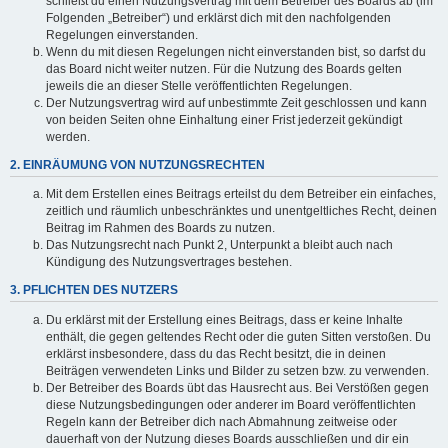
schließt du einen Nutzungsvertrag mit dem Betreiber des Boards ab (im
Folgenden „Betreiber“) und erklärst dich mit den nachfolgenden
Regelungen einverstanden.
Wenn du mit diesen Regelungen nicht einverstanden bist, so darfst du
das Board nicht weiter nutzen. Für die Nutzung des Boards gelten
jeweils die an dieser Stelle veröffentlichten Regelungen.
Der Nutzungsvertrag wird auf unbestimmte Zeit geschlossen und kann
von beiden Seiten ohne Einhaltung einer Frist jederzeit gekündigt
werden.
2. EINRÄUMUNG VON NUTZUNGSRECHTEN
Mit dem Erstellen eines Beitrags erteilst du dem Betreiber ein einfaches,
zeitlich und räumlich unbeschränktes und unentgeltliches Recht, deinen
Beitrag im Rahmen des Boards zu nutzen.
Das Nutzungsrecht nach Punkt 2, Unterpunkt a bleibt auch nach
Kündigung des Nutzungsvertrages bestehen.
3. PFLICHTEN DES NUTZERS
Du erklärst mit der Erstellung eines Beitrags, dass er keine Inhalte
enthält, die gegen geltendes Recht oder die guten Sitten verstoßen. Du
erklärst insbesondere, dass du das Recht besitzt, die in deinen
Beiträgen verwendeten Links und Bilder zu setzen bzw. zu verwenden.
Der Betreiber des Boards übt das Hausrecht aus. Bei Verstößen gegen
diese Nutzungsbedingungen oder anderer im Board veröffentlichten
Regeln kann der Betreiber dich nach Abmahnung zeitweise oder
dauerhaft von der Nutzung dieses Boards ausschließen und dir ein