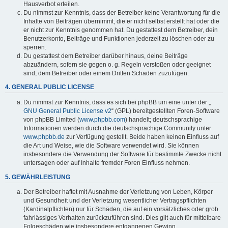
Hausverbot erteilen.
Du nimmst zur Kenntnis, dass der Betreiber keine Verantwortung für die
Inhalte von Beiträgen übernimmt, die er nicht selbst erstellt hat oder die
er nicht zur Kenntnis genommen hat. Du gestattest dem Betreiber, dein
Benutzerkonto, Beiträge und Funktionen jederzeit zu löschen oder zu
sperren.
Du gestattest dem Betreiber darüber hinaus, deine Beiträge
abzuändern, sofern sie gegen o. g. Regeln verstoßen oder geeignet
sind, dem Betreiber oder einem Dritten Schaden zuzufügen.
4. GENERAL PUBLIC LICENSE
Du nimmst zur Kenntnis, dass es sich bei phpBB um eine unter der „
GNU General Public License v2
“ (GPL) bereitgestellten Foren-Software
von phpBB Limited (
www.phpbb.com
) handelt; deutschsprachige
Informationen werden durch die deutschsprachige Community unter
www.phpbb.de
zur Verfügung gestellt. Beide haben keinen Einfluss auf
die Art und Weise, wie die Software verwendet wird. Sie können
insbesondere die Verwendung der Software für bestimmte Zwecke nicht
untersagen oder auf Inhalte fremder Foren Einfluss nehmen.
5. GEWÄHRLEISTUNG
Der Betreiber haftet mit Ausnahme der Verletzung von Leben, Körper
und Gesundheit und der Verletzung wesentlicher Vertragspflichten
(Kardinalpflichten) nur für Schäden, die auf ein vorsätzliches oder grob
fahrlässiges Verhalten zurückzuführen sind. Dies gilt auch für mittelbare
Folgeschäden wie insbesondere entgangenen Gewinn.