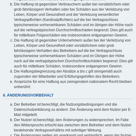
Die Haftung ist gegenüber Verbrauchern außer bei vorsätzlichem oder
grob fahrlässigem Verhalten oder bei Schäden aus der Verletzung von
Leben, Körper und Gesundheit und der Verletzung wesentlicher
Vertragspflichten (Kardinalpflichten) auf die bei Vertragsschluss
typischerweise vorhersehbaren Schäden und im übrigen der Höhe nach
auf die vertragstypischen Durchschnittsschäden begrenzt. Dies gilt auch
für mittelbare Folgeschäden wie insbesondere entgangenen Gewinn.
Die Haftung ist gegenüber Unternehmern außer bei der Verletzung von
Leben, Körper und Gesundheit oder vorsätzlichem oder grob
fahrlässigem Verhalten des Betreibers auf die bei Vertragsschluss
typischerweise vorhersehbaren Schäden und im Übrigen der Höhe
nach auf die vertragstypischen Durchschnittsschäden begrenzt. Dies gilt
auch für mittelbare Schäden, insbesondere entgangenen Gewinn.
Die Haftungsbegrenzung der Absätze a bis c gilt sinngemäß auch
zugunsten der Mitarbeiter und Erfüllungsgehilfen des Betreibers.
Ansprüche für eine Haftung aus zwingendem nationalem Recht bleiben
unberührt.
6. ÄNDERUNGSVORBEHALT
Der Betreiber ist berechtigt, die Nutzungsbedingungen und die
Datenschutzerklärung zu ändern. Die Änderung wird dem Nutzer per E-
Mail mitgeteilt.
Der Nutzer ist berechtigt, den Änderungen zu widersprechen. Im Falle
des Widerspruchs erlischt das zwischen dem Betreiber und dem Nutzer
bestehende Vertragsverhältnis mit sofortiger Wirkung.
Die Änderungen gelten als anerkannt und verbindlich, wenn der Nutzer