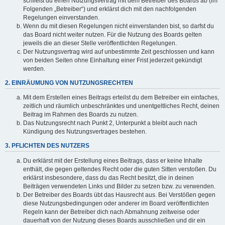
schließt du einen Nutzungsvertrag mit dem Betreiber des Boards ab (im
Folgenden „Betreiber“) und erklärst dich mit den nachfolgenden
Regelungen einverstanden.
Wenn du mit diesen Regelungen nicht einverstanden bist, so darfst du
das Board nicht weiter nutzen. Für die Nutzung des Boards gelten
jeweils die an dieser Stelle veröffentlichten Regelungen.
Der Nutzungsvertrag wird auf unbestimmte Zeit geschlossen und kann
von beiden Seiten ohne Einhaltung einer Frist jederzeit gekündigt
werden.
2. EINRÄUMUNG VON NUTZUNGSRECHTEN
Mit dem Erstellen eines Beitrags erteilst du dem Betreiber ein einfaches,
zeitlich und räumlich unbeschränktes und unentgeltliches Recht, deinen
Beitrag im Rahmen des Boards zu nutzen.
Das Nutzungsrecht nach Punkt 2, Unterpunkt a bleibt auch nach
Kündigung des Nutzungsvertrages bestehen.
3. PFLICHTEN DES NUTZERS
Du erklärst mit der Erstellung eines Beitrags, dass er keine Inhalte
enthält, die gegen geltendes Recht oder die guten Sitten verstoßen. Du
erklärst insbesondere, dass du das Recht besitzt, die in deinen
Beiträgen verwendeten Links und Bilder zu setzen bzw. zu verwenden.
Der Betreiber des Boards übt das Hausrecht aus. Bei Verstößen gegen
diese Nutzungsbedingungen oder anderer im Board veröffentlichten
Regeln kann der Betreiber dich nach Abmahnung zeitweise oder
dauerhaft von der Nutzung dieses Boards ausschließen und dir ein