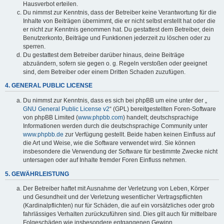
Hausverbot erteilen.
Du nimmst zur Kenntnis, dass der Betreiber keine Verantwortung für die
Inhalte von Beiträgen übernimmt, die er nicht selbst erstellt hat oder die
er nicht zur Kenntnis genommen hat. Du gestattest dem Betreiber, dein
Benutzerkonto, Beiträge und Funktionen jederzeit zu löschen oder zu
sperren.
Du gestattest dem Betreiber darüber hinaus, deine Beiträge
abzuändern, sofern sie gegen o. g. Regeln verstoßen oder geeignet
sind, dem Betreiber oder einem Dritten Schaden zuzufügen.
4. GENERAL PUBLIC LICENSE
Du nimmst zur Kenntnis, dass es sich bei phpBB um eine unter der „
GNU General Public License v2
“ (GPL) bereitgestellten Foren-Software
von phpBB Limited (
www.phpbb.com
) handelt; deutschsprachige
Informationen werden durch die deutschsprachige Community unter
www.phpbb.de
zur Verfügung gestellt. Beide haben keinen Einfluss auf
die Art und Weise, wie die Software verwendet wird. Sie können
insbesondere die Verwendung der Software für bestimmte Zwecke nicht
untersagen oder auf Inhalte fremder Foren Einfluss nehmen.
5. GEWÄHRLEISTUNG
Der Betreiber haftet mit Ausnahme der Verletzung von Leben, Körper
und Gesundheit und der Verletzung wesentlicher Vertragspflichten
(Kardinalpflichten) nur für Schäden, die auf ein vorsätzliches oder grob
fahrlässiges Verhalten zurückzuführen sind. Dies gilt auch für mittelbare
Folgeschäden wie insbesondere entgangenen Gewinn.