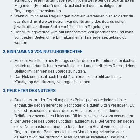
schließt du einen Nutzungsvertrag mit dem Betreiber des Boards ab (im
Folgenden „Betreiber“) und erklärst dich mit den nachfolgenden
Regelungen einverstanden.
Wenn du mit diesen Regelungen nicht einverstanden bist, so darfst du
das Board nicht weiter nutzen. Für die Nutzung des Boards gelten
jeweils die an dieser Stelle veröffentlichten Regelungen.
Der Nutzungsvertrag wird auf unbestimmte Zeit geschlossen und kann
von beiden Seiten ohne Einhaltung einer Frist jederzeit gekündigt
werden.
2. EINRÄUMUNG VON NUTZUNGSRECHTEN
Mit dem Erstellen eines Beitrags erteilst du dem Betreiber ein einfaches,
zeitlich und räumlich unbeschränktes und unentgeltliches Recht, deinen
Beitrag im Rahmen des Boards zu nutzen.
Das Nutzungsrecht nach Punkt 2, Unterpunkt a bleibt auch nach
Kündigung des Nutzungsvertrages bestehen.
3. PFLICHTEN DES NUTZERS
Du erklärst mit der Erstellung eines Beitrags, dass er keine Inhalte
enthält, die gegen geltendes Recht oder die guten Sitten verstoßen. Du
erklärst insbesondere, dass du das Recht besitzt, die in deinen
Beiträgen verwendeten Links und Bilder zu setzen bzw. zu verwenden.
Der Betreiber des Boards übt das Hausrecht aus. Bei Verstößen gegen
diese Nutzungsbedingungen oder anderer im Board veröffentlichten
Regeln kann der Betreiber dich nach Abmahnung zeitweise oder
dauerhaft von der Nutzung dieses Boards ausschließen und dir ein