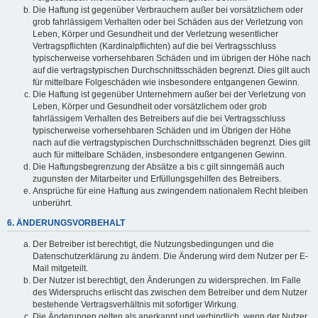
Die Haftung ist gegenüber Verbrauchern außer bei vorsätzlichem oder
grob fahrlässigem Verhalten oder bei Schäden aus der Verletzung von
Leben, Körper und Gesundheit und der Verletzung wesentlicher
Vertragspflichten (Kardinalpflichten) auf die bei Vertragsschluss
typischerweise vorhersehbaren Schäden und im übrigen der Höhe nach
auf die vertragstypischen Durchschnittsschäden begrenzt. Dies gilt auch
für mittelbare Folgeschäden wie insbesondere entgangenen Gewinn.
Die Haftung ist gegenüber Unternehmern außer bei der Verletzung von
Leben, Körper und Gesundheit oder vorsätzlichem oder grob
fahrlässigem Verhalten des Betreibers auf die bei Vertragsschluss
typischerweise vorhersehbaren Schäden und im Übrigen der Höhe
nach auf die vertragstypischen Durchschnittsschäden begrenzt. Dies gilt
auch für mittelbare Schäden, insbesondere entgangenen Gewinn.
Die Haftungsbegrenzung der Absätze a bis c gilt sinngemäß auch
zugunsten der Mitarbeiter und Erfüllungsgehilfen des Betreibers.
Ansprüche für eine Haftung aus zwingendem nationalem Recht bleiben
unberührt.
6. ÄNDERUNGSVORBEHALT
Der Betreiber ist berechtigt, die Nutzungsbedingungen und die
Datenschutzerklärung zu ändern. Die Änderung wird dem Nutzer per E-
Mail mitgeteilt.
Der Nutzer ist berechtigt, den Änderungen zu widersprechen. Im Falle
des Widerspruchs erlischt das zwischen dem Betreiber und dem Nutzer
bestehende Vertragsverhältnis mit sofortiger Wirkung.
Die Änderungen gelten als anerkannt und verbindlich, wenn der Nutzer