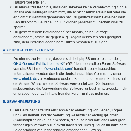
Hausverbot erteilen.
Du nimmst zur Kenntnis, dass der Betreiber keine Verantwortung für die
Inhalte von Beiträgen übernimmt, die er nicht selbst erstellt hat oder die
er nicht zur Kenntnis genommen hat. Du gestattest dem Betreiber, dein
Benutzerkonto, Beiträge und Funktionen jederzeit zu löschen oder zu
sperren.
Du gestattest dem Betreiber darüber hinaus, deine Beiträge
abzuändern, sofern sie gegen o. g. Regeln verstoßen oder geeignet
sind, dem Betreiber oder einem Dritten Schaden zuzufügen.
4. GENERAL PUBLIC LICENSE
Du nimmst zur Kenntnis, dass es sich bei phpBB um eine unter der „
GNU General Public License v2
“ (GPL) bereitgestellten Foren-Software
von phpBB Limited (
www.phpbb.com
) handelt; deutschsprachige
Informationen werden durch die deutschsprachige Community unter
www.phpbb.de
zur Verfügung gestellt. Beide haben keinen Einfluss auf
die Art und Weise, wie die Software verwendet wird. Sie können
insbesondere die Verwendung der Software für bestimmte Zwecke nicht
untersagen oder auf Inhalte fremder Foren Einfluss nehmen.
5. GEWÄHRLEISTUNG
Der Betreiber haftet mit Ausnahme der Verletzung von Leben, Körper
und Gesundheit und der Verletzung wesentlicher Vertragspflichten
(Kardinalpflichten) nur für Schäden, die auf ein vorsätzliches oder grob
fahrlässiges Verhalten zurückzuführen sind. Dies gilt auch für mittelbare
Folgeschäden wie insbesondere entgangenen Gewinn.