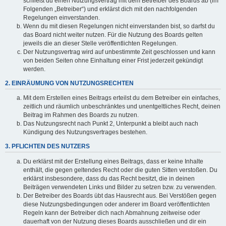
schließt du einen Nutzungsvertrag mit dem Betreiber des Boards ab (im
Folgenden „Betreiber“) und erklärst dich mit den nachfolgenden
Regelungen einverstanden.
Wenn du mit diesen Regelungen nicht einverstanden bist, so darfst du
das Board nicht weiter nutzen. Für die Nutzung des Boards gelten
jeweils die an dieser Stelle veröffentlichten Regelungen.
Der Nutzungsvertrag wird auf unbestimmte Zeit geschlossen und kann
von beiden Seiten ohne Einhaltung einer Frist jederzeit gekündigt
werden.
2. EINRÄUMUNG VON NUTZUNGSRECHTEN
Mit dem Erstellen eines Beitrags erteilst du dem Betreiber ein einfaches,
zeitlich und räumlich unbeschränktes und unentgeltliches Recht, deinen
Beitrag im Rahmen des Boards zu nutzen.
Das Nutzungsrecht nach Punkt 2, Unterpunkt a bleibt auch nach
Kündigung des Nutzungsvertrages bestehen.
3. PFLICHTEN DES NUTZERS
Du erklärst mit der Erstellung eines Beitrags, dass er keine Inhalte
enthält, die gegen geltendes Recht oder die guten Sitten verstoßen. Du
erklärst insbesondere, dass du das Recht besitzt, die in deinen
Beiträgen verwendeten Links und Bilder zu setzen bzw. zu verwenden.
Der Betreiber des Boards übt das Hausrecht aus. Bei Verstößen gegen
diese Nutzungsbedingungen oder anderer im Board veröffentlichten
Regeln kann der Betreiber dich nach Abmahnung zeitweise oder
dauerhaft von der Nutzung dieses Boards ausschließen und dir ein