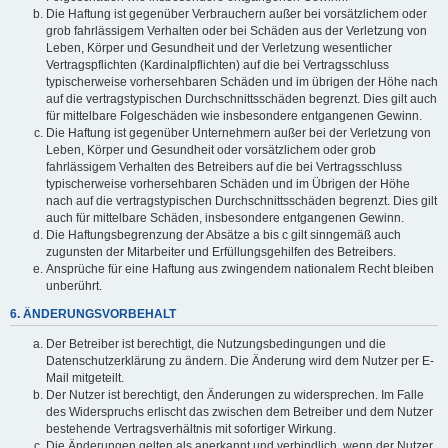
Die Haftung ist gegenüber Verbrauchern außer bei vorsätzlichem oder
grob fahrlässigem Verhalten oder bei Schäden aus der Verletzung von
Leben, Körper und Gesundheit und der Verletzung wesentlicher
Vertragspflichten (Kardinalpflichten) auf die bei Vertragsschluss
typischerweise vorhersehbaren Schäden und im übrigen der Höhe nach
auf die vertragstypischen Durchschnittsschäden begrenzt. Dies gilt auch
für mittelbare Folgeschäden wie insbesondere entgangenen Gewinn.
Die Haftung ist gegenüber Unternehmern außer bei der Verletzung von
Leben, Körper und Gesundheit oder vorsätzlichem oder grob
fahrlässigem Verhalten des Betreibers auf die bei Vertragsschluss
typischerweise vorhersehbaren Schäden und im Übrigen der Höhe
nach auf die vertragstypischen Durchschnittsschäden begrenzt. Dies gilt
auch für mittelbare Schäden, insbesondere entgangenen Gewinn.
Die Haftungsbegrenzung der Absätze a bis c gilt sinngemäß auch
zugunsten der Mitarbeiter und Erfüllungsgehilfen des Betreibers.
Ansprüche für eine Haftung aus zwingendem nationalem Recht bleiben
unberührt.
6. ÄNDERUNGSVORBEHALT
Der Betreiber ist berechtigt, die Nutzungsbedingungen und die
Datenschutzerklärung zu ändern. Die Änderung wird dem Nutzer per E-
Mail mitgeteilt.
Der Nutzer ist berechtigt, den Änderungen zu widersprechen. Im Falle
des Widerspruchs erlischt das zwischen dem Betreiber und dem Nutzer
bestehende Vertragsverhältnis mit sofortiger Wirkung.
Die Änderungen gelten als anerkannt und verbindlich, wenn der Nutzer