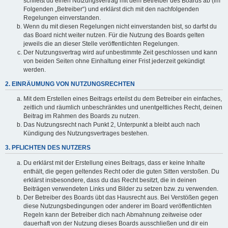
schließt du einen Nutzungsvertrag mit dem Betreiber des Boards ab (im
Folgenden „Betreiber“) und erklärst dich mit den nachfolgenden
Regelungen einverstanden.
Wenn du mit diesen Regelungen nicht einverstanden bist, so darfst du
das Board nicht weiter nutzen. Für die Nutzung des Boards gelten
jeweils die an dieser Stelle veröffentlichten Regelungen.
Der Nutzungsvertrag wird auf unbestimmte Zeit geschlossen und kann
von beiden Seiten ohne Einhaltung einer Frist jederzeit gekündigt
werden.
2. EINRÄUMUNG VON NUTZUNGSRECHTEN
Mit dem Erstellen eines Beitrags erteilst du dem Betreiber ein einfaches,
zeitlich und räumlich unbeschränktes und unentgeltliches Recht, deinen
Beitrag im Rahmen des Boards zu nutzen.
Das Nutzungsrecht nach Punkt 2, Unterpunkt a bleibt auch nach
Kündigung des Nutzungsvertrages bestehen.
3. PFLICHTEN DES NUTZERS
Du erklärst mit der Erstellung eines Beitrags, dass er keine Inhalte
enthält, die gegen geltendes Recht oder die guten Sitten verstoßen. Du
erklärst insbesondere, dass du das Recht besitzt, die in deinen
Beiträgen verwendeten Links und Bilder zu setzen bzw. zu verwenden.
Der Betreiber des Boards übt das Hausrecht aus. Bei Verstößen gegen
diese Nutzungsbedingungen oder anderer im Board veröffentlichten
Regeln kann der Betreiber dich nach Abmahnung zeitweise oder
dauerhaft von der Nutzung dieses Boards ausschließen und dir ein