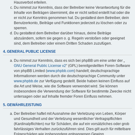
Hausverbot erteilen.
Du nimmst zur Kenntnis, dass der Betreiber keine Verantwortung für die
Inhalte von Beiträgen übernimmt, die er nicht selbst erstellt hat oder die
er nicht zur Kenntnis genommen hat. Du gestattest dem Betreiber, dein
Benutzerkonto, Beiträge und Funktionen jederzeit zu löschen oder zu
sperren.
Du gestattest dem Betreiber darüber hinaus, deine Beiträge
abzuändern, sofern sie gegen o. g. Regeln verstoßen oder geeignet
sind, dem Betreiber oder einem Dritten Schaden zuzufügen.
4. GENERAL PUBLIC LICENSE
Du nimmst zur Kenntnis, dass es sich bei phpBB um eine unter der „
GNU General Public License v2
“ (GPL) bereitgestellten Foren-Software
von phpBB Limited (
www.phpbb.com
) handelt; deutschsprachige
Informationen werden durch die deutschsprachige Community unter
www.phpbb.de
zur Verfügung gestellt. Beide haben keinen Einfluss auf
die Art und Weise, wie die Software verwendet wird. Sie können
insbesondere die Verwendung der Software für bestimmte Zwecke nicht
untersagen oder auf Inhalte fremder Foren Einfluss nehmen.
5. GEWÄHRLEISTUNG
Der Betreiber haftet mit Ausnahme der Verletzung von Leben, Körper
und Gesundheit und der Verletzung wesentlicher Vertragspflichten
(Kardinalpflichten) nur für Schäden, die auf ein vorsätzliches oder grob
fahrlässiges Verhalten zurückzuführen sind. Dies gilt auch für mittelbare
Folgeschäden wie insbesondere entgangenen Gewinn.