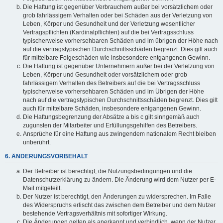
Die Haftung ist gegenüber Verbrauchern außer bei vorsätzlichem oder
grob fahrlässigem Verhalten oder bei Schäden aus der Verletzung von
Leben, Körper und Gesundheit und der Verletzung wesentlicher
Vertragspflichten (Kardinalpflichten) auf die bei Vertragsschluss
typischerweise vorhersehbaren Schäden und im übrigen der Höhe nach
auf die vertragstypischen Durchschnittsschäden begrenzt. Dies gilt auch
für mittelbare Folgeschäden wie insbesondere entgangenen Gewinn.
Die Haftung ist gegenüber Unternehmern außer bei der Verletzung von
Leben, Körper und Gesundheit oder vorsätzlichem oder grob
fahrlässigem Verhalten des Betreibers auf die bei Vertragsschluss
typischerweise vorhersehbaren Schäden und im Übrigen der Höhe
nach auf die vertragstypischen Durchschnittsschäden begrenzt. Dies gilt
auch für mittelbare Schäden, insbesondere entgangenen Gewinn.
Die Haftungsbegrenzung der Absätze a bis c gilt sinngemäß auch
zugunsten der Mitarbeiter und Erfüllungsgehilfen des Betreibers.
Ansprüche für eine Haftung aus zwingendem nationalem Recht bleiben
unberührt.
6. ÄNDERUNGSVORBEHALT
Der Betreiber ist berechtigt, die Nutzungsbedingungen und die
Datenschutzerklärung zu ändern. Die Änderung wird dem Nutzer per E-
Mail mitgeteilt.
Der Nutzer ist berechtigt, den Änderungen zu widersprechen. Im Falle
des Widerspruchs erlischt das zwischen dem Betreiber und dem Nutzer
bestehende Vertragsverhältnis mit sofortiger Wirkung.
Die Änderungen gelten als anerkannt und verbindlich, wenn der Nutzer