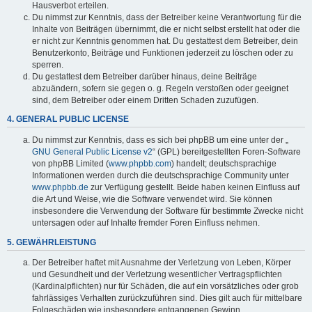
Hausverbot erteilen.
Du nimmst zur Kenntnis, dass der Betreiber keine Verantwortung für die
Inhalte von Beiträgen übernimmt, die er nicht selbst erstellt hat oder die
er nicht zur Kenntnis genommen hat. Du gestattest dem Betreiber, dein
Benutzerkonto, Beiträge und Funktionen jederzeit zu löschen oder zu
sperren.
Du gestattest dem Betreiber darüber hinaus, deine Beiträge
abzuändern, sofern sie gegen o. g. Regeln verstoßen oder geeignet
sind, dem Betreiber oder einem Dritten Schaden zuzufügen.
4. GENERAL PUBLIC LICENSE
Du nimmst zur Kenntnis, dass es sich bei phpBB um eine unter der „
GNU General Public License v2
“ (GPL) bereitgestellten Foren-Software
von phpBB Limited (
www.phpbb.com
) handelt; deutschsprachige
Informationen werden durch die deutschsprachige Community unter
www.phpbb.de
zur Verfügung gestellt. Beide haben keinen Einfluss auf
die Art und Weise, wie die Software verwendet wird. Sie können
insbesondere die Verwendung der Software für bestimmte Zwecke nicht
untersagen oder auf Inhalte fremder Foren Einfluss nehmen.
5. GEWÄHRLEISTUNG
Der Betreiber haftet mit Ausnahme der Verletzung von Leben, Körper
und Gesundheit und der Verletzung wesentlicher Vertragspflichten
(Kardinalpflichten) nur für Schäden, die auf ein vorsätzliches oder grob
fahrlässiges Verhalten zurückzuführen sind. Dies gilt auch für mittelbare
Folgeschäden wie insbesondere entgangenen Gewinn.