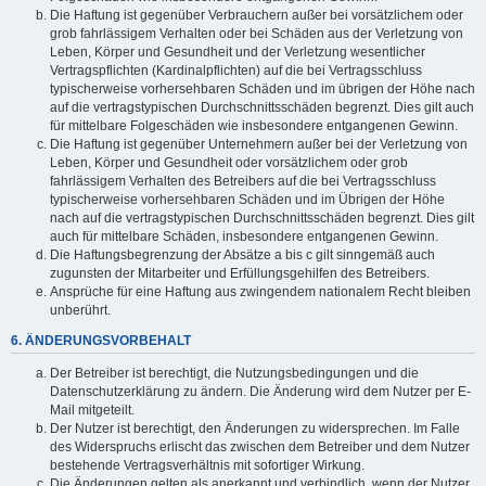
Die Haftung ist gegenüber Verbrauchern außer bei vorsätzlichem oder
grob fahrlässigem Verhalten oder bei Schäden aus der Verletzung von
Leben, Körper und Gesundheit und der Verletzung wesentlicher
Vertragspflichten (Kardinalpflichten) auf die bei Vertragsschluss
typischerweise vorhersehbaren Schäden und im übrigen der Höhe nach
auf die vertragstypischen Durchschnittsschäden begrenzt. Dies gilt auch
für mittelbare Folgeschäden wie insbesondere entgangenen Gewinn.
Die Haftung ist gegenüber Unternehmern außer bei der Verletzung von
Leben, Körper und Gesundheit oder vorsätzlichem oder grob
fahrlässigem Verhalten des Betreibers auf die bei Vertragsschluss
typischerweise vorhersehbaren Schäden und im Übrigen der Höhe
nach auf die vertragstypischen Durchschnittsschäden begrenzt. Dies gilt
auch für mittelbare Schäden, insbesondere entgangenen Gewinn.
Die Haftungsbegrenzung der Absätze a bis c gilt sinngemäß auch
zugunsten der Mitarbeiter und Erfüllungsgehilfen des Betreibers.
Ansprüche für eine Haftung aus zwingendem nationalem Recht bleiben
unberührt.
6. ÄNDERUNGSVORBEHALT
Der Betreiber ist berechtigt, die Nutzungsbedingungen und die
Datenschutzerklärung zu ändern. Die Änderung wird dem Nutzer per E-
Mail mitgeteilt.
Der Nutzer ist berechtigt, den Änderungen zu widersprechen. Im Falle
des Widerspruchs erlischt das zwischen dem Betreiber und dem Nutzer
bestehende Vertragsverhältnis mit sofortiger Wirkung.
Die Änderungen gelten als anerkannt und verbindlich, wenn der Nutzer