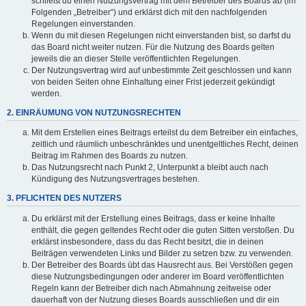
schließt du einen Nutzungsvertrag mit dem Betreiber des Boards ab (im
Folgenden „Betreiber“) und erklärst dich mit den nachfolgenden
Regelungen einverstanden.
Wenn du mit diesen Regelungen nicht einverstanden bist, so darfst du
das Board nicht weiter nutzen. Für die Nutzung des Boards gelten
jeweils die an dieser Stelle veröffentlichten Regelungen.
Der Nutzungsvertrag wird auf unbestimmte Zeit geschlossen und kann
von beiden Seiten ohne Einhaltung einer Frist jederzeit gekündigt
werden.
2. EINRÄUMUNG VON NUTZUNGSRECHTEN
Mit dem Erstellen eines Beitrags erteilst du dem Betreiber ein einfaches,
zeitlich und räumlich unbeschränktes und unentgeltliches Recht, deinen
Beitrag im Rahmen des Boards zu nutzen.
Das Nutzungsrecht nach Punkt 2, Unterpunkt a bleibt auch nach
Kündigung des Nutzungsvertrages bestehen.
3. PFLICHTEN DES NUTZERS
Du erklärst mit der Erstellung eines Beitrags, dass er keine Inhalte
enthält, die gegen geltendes Recht oder die guten Sitten verstoßen. Du
erklärst insbesondere, dass du das Recht besitzt, die in deinen
Beiträgen verwendeten Links und Bilder zu setzen bzw. zu verwenden.
Der Betreiber des Boards übt das Hausrecht aus. Bei Verstößen gegen
diese Nutzungsbedingungen oder anderer im Board veröffentlichten
Regeln kann der Betreiber dich nach Abmahnung zeitweise oder
dauerhaft von der Nutzung dieses Boards ausschließen und dir ein