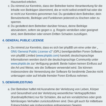
Hausverbot erteilen.
Du nimmst zur Kenntnis, dass der Betreiber keine Verantwortung für die
Inhalte von Beiträgen übernimmt, die er nicht selbst erstellt hat oder die
er nicht zur Kenntnis genommen hat. Du gestattest dem Betreiber, dein
Benutzerkonto, Beiträge und Funktionen jederzeit zu löschen oder zu
sperren.
Du gestattest dem Betreiber darüber hinaus, deine Beiträge
abzuändern, sofern sie gegen o. g. Regeln verstoßen oder geeignet
sind, dem Betreiber oder einem Dritten Schaden zuzufügen.
4. GENERAL PUBLIC LICENSE
Du nimmst zur Kenntnis, dass es sich bei phpBB um eine unter der „
GNU General Public License v2
“ (GPL) bereitgestellten Foren-Software
von phpBB Limited (
www.phpbb.com
) handelt; deutschsprachige
Informationen werden durch die deutschsprachige Community unter
www.phpbb.de
zur Verfügung gestellt. Beide haben keinen Einfluss auf
die Art und Weise, wie die Software verwendet wird. Sie können
insbesondere die Verwendung der Software für bestimmte Zwecke nicht
untersagen oder auf Inhalte fremder Foren Einfluss nehmen.
5. GEWÄHRLEISTUNG
Der Betreiber haftet mit Ausnahme der Verletzung von Leben, Körper
und Gesundheit und der Verletzung wesentlicher Vertragspflichten
(Kardinalpflichten) nur für Schäden, die auf ein vorsätzliches oder grob
fahrlässiges Verhalten zurückzuführen sind. Dies gilt auch für mittelbare
Folgeschäden wie insbesondere entgangenen Gewinn.