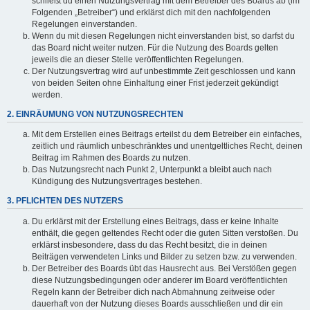
schließt du einen Nutzungsvertrag mit dem Betreiber des Boards ab (im
Folgenden „Betreiber“) und erklärst dich mit den nachfolgenden
Regelungen einverstanden.
Wenn du mit diesen Regelungen nicht einverstanden bist, so darfst du
das Board nicht weiter nutzen. Für die Nutzung des Boards gelten
jeweils die an dieser Stelle veröffentlichten Regelungen.
Der Nutzungsvertrag wird auf unbestimmte Zeit geschlossen und kann
von beiden Seiten ohne Einhaltung einer Frist jederzeit gekündigt
werden.
2. EINRÄUMUNG VON NUTZUNGSRECHTEN
Mit dem Erstellen eines Beitrags erteilst du dem Betreiber ein einfaches,
zeitlich und räumlich unbeschränktes und unentgeltliches Recht, deinen
Beitrag im Rahmen des Boards zu nutzen.
Das Nutzungsrecht nach Punkt 2, Unterpunkt a bleibt auch nach
Kündigung des Nutzungsvertrages bestehen.
3. PFLICHTEN DES NUTZERS
Du erklärst mit der Erstellung eines Beitrags, dass er keine Inhalte
enthält, die gegen geltendes Recht oder die guten Sitten verstoßen. Du
erklärst insbesondere, dass du das Recht besitzt, die in deinen
Beiträgen verwendeten Links und Bilder zu setzen bzw. zu verwenden.
Der Betreiber des Boards übt das Hausrecht aus. Bei Verstößen gegen
diese Nutzungsbedingungen oder anderer im Board veröffentlichten
Regeln kann der Betreiber dich nach Abmahnung zeitweise oder
dauerhaft von der Nutzung dieses Boards ausschließen und dir ein