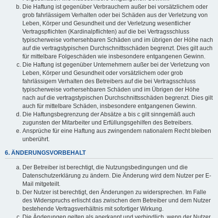
Die Haftung ist gegenüber Verbrauchern außer bei vorsätzlichem oder
grob fahrlässigem Verhalten oder bei Schäden aus der Verletzung von
Leben, Körper und Gesundheit und der Verletzung wesentlicher
Vertragspflichten (Kardinalpflichten) auf die bei Vertragsschluss
typischerweise vorhersehbaren Schäden und im übrigen der Höhe nach
auf die vertragstypischen Durchschnittsschäden begrenzt. Dies gilt auch
für mittelbare Folgeschäden wie insbesondere entgangenen Gewinn.
Die Haftung ist gegenüber Unternehmern außer bei der Verletzung von
Leben, Körper und Gesundheit oder vorsätzlichem oder grob
fahrlässigem Verhalten des Betreibers auf die bei Vertragsschluss
typischerweise vorhersehbaren Schäden und im Übrigen der Höhe
nach auf die vertragstypischen Durchschnittsschäden begrenzt. Dies gilt
auch für mittelbare Schäden, insbesondere entgangenen Gewinn.
Die Haftungsbegrenzung der Absätze a bis c gilt sinngemäß auch
zugunsten der Mitarbeiter und Erfüllungsgehilfen des Betreibers.
Ansprüche für eine Haftung aus zwingendem nationalem Recht bleiben
unberührt.
6. ÄNDERUNGSVORBEHALT
Der Betreiber ist berechtigt, die Nutzungsbedingungen und die
Datenschutzerklärung zu ändern. Die Änderung wird dem Nutzer per E-
Mail mitgeteilt.
Der Nutzer ist berechtigt, den Änderungen zu widersprechen. Im Falle
des Widerspruchs erlischt das zwischen dem Betreiber und dem Nutzer
bestehende Vertragsverhältnis mit sofortiger Wirkung.
Die Änderungen gelten als anerkannt und verbindlich, wenn der Nutzer