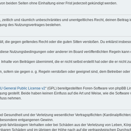
on beiden Seiten ohne Einhaltung einer Frist jederzeit gekündigt werden.
hes, zeitlich und räumlich unbeschränktes und unentgeltliches Recht, deinen Beitra
igung des Nutzungsvertrages bestehen.
thält, die gegen geltendes Recht oder die guten Sitten verstoßen. Du erklärst insbe
 diese Nutzungsbedingungen oder anderer im Board veröffentlichten Regeln kann 
Inhalte von Beiträgen übernimmt, die er nicht selbst erstellt hat oder die er nicht
n, sofern sie gegen o. g. Regeln verstoßen oder geeignet sind, dem Betreiber ode
 General Public License v2
“ (GPL) bereitgestellten Foren-Software von phpBB Lim
gung gestellt. Beide haben keinen Einfluss auf die Art und Weise, wie die Softwar
nfluss nehmen.
 Gesundheit und der Verletzung wesentlicher Vertragspflichten (Kardinalpflichten) 
 insbesondere entgangenen Gewinn.
grob fahrlässigem Verhalten oder bei Schäden aus der Verletzung von Leben, Körp
sehbaren Schäden und im übrigen der Höhe nach auf die vertragstypischen Durchsch