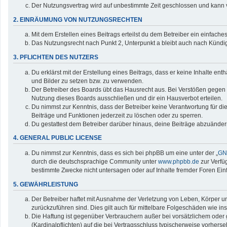
Der Nutzungsvertrag wird auf unbestimmte Zeit geschlossen und kann v
2. EINRÄUMUNG VON NUTZUNGSRECHTEN
Mit dem Erstellen eines Beitrags erteilst du dem Betreiber ein einfac
Das Nutzungsrecht nach Punkt 2, Unterpunkt a bleibt auch nach Künd
3. PFLICHTEN DES NUTZERS
Du erklärst mit der Erstellung eines Beitrags, dass er keine Inhalte en
und Bilder zu setzen bzw. zu verwenden.
Der Betreiber des Boards übt das Hausrecht aus. Bei Verstößen gegen
Nutzung dieses Boards ausschließen und dir ein Hausverbot erteilen.
Du nimmst zur Kenntnis, dass der Betreiber keine Verantwortung für die 
Beiträge und Funktionen jederzeit zu löschen oder zu sperren.
Du gestattest dem Betreiber darüber hinaus, deine Beiträge abzuänder
4. GENERAL PUBLIC LICENSE
Du nimmst zur Kenntnis, dass es sich bei phpBB um eine unter der „
GNU
durch die deutschsprachige Community unter
www.phpbb.de
zur Verfü
bestimmte Zwecke nicht untersagen oder auf Inhalte fremder Foren Ei
5. GEWÄHRLEISTUNG
Der Betreiber haftet mit Ausnahme der Verletzung von Leben, Körper und
zurückzuführen sind. Dies gilt auch für mittelbare Folgeschäden wie
Die Haftung ist gegenüber Verbrauchern außer bei vorsätzlichem oder 
(Kardinalpflichten) auf die bei Vertragsschluss typischerweise vorher