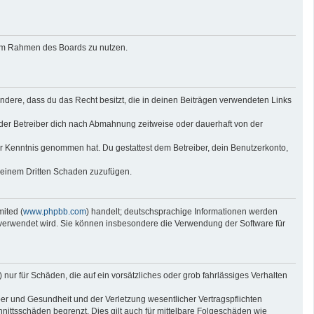
g im Rahmen des Boards zu nutzen.
sondere, dass du das Recht besitzt, die in deinen Beiträgen verwendeten Links
der Betreiber dich nach Abmahnung zeitweise oder dauerhaft von der
 zur Kenntnis genommen hat. Du gestattest dem Betreiber, dein Benutzerkonto,
r einem Dritten Schaden zuzufügen.
ited (
www.phpbb.com
) handelt; deutschsprachige Informationen werden
e verwendet wird. Sie können insbesondere die Verwendung der Software für
nur für Schäden, die auf ein vorsätzliches oder grob fahrlässiges Verhalten
er und Gesundheit und der Verletzung wesentlicher Vertragspflichten
nittsschäden begrenzt. Dies gilt auch für mittelbare Folgeschäden wie