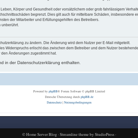
Leben, Körper und Gesundheit oder vorsätzlichem oder grob fahrlässigem Verhalte
hschnittsschäden begrenzt. Dies gilt auch für mittelbare Schäden, insbesondere
ten der Mitarbeiter und Erfüllungsgehilfen des Betreibers.
 unberührt.
hutzerklärung zu ändern. Die Änderung wird dem Nutzer per E-Mail mitgeteilt.
des Widerspruchs erlischt das zwischen dem Betreiber und dem Nutzer bestehende V
r den Änderungen zugestimmt hat.
d in der Datenschutzerklärung enthalten.
Powered by
phpBB
® Forum Software © phpBB Limited
Deutsche Übersetzung durch
phpBB.de
Datenschutz
|
Nutzungsbedingungen
©
Home Server Blog
·
Streamline theme
by
StudioPress
·